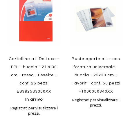
confronto
confront
ai
ai
preferiti
preferiti
Quickview
Quickview
Cartelline a L De Luxe -
Buste aperte a L - con
PPL - buccia - 21 x 30
foratura universale -
cm - rosso - Esselte -
buccia - 22x30 cm -
conf. 25 pezzi
Favorit - conf. 50 pezzi
ES392583300XX
FT000000340XX
Registrati per visualizzare i
In arrivo
prezzi.
Registrati per visualizzare i
prezzi.