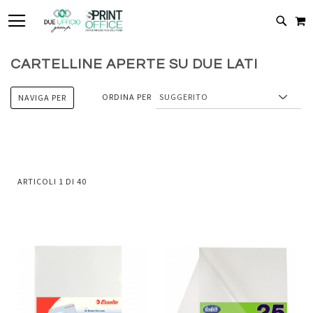
TOGGLE NAV
C
CERC
CARTELLINE APERTE SU DUE LATI
ORDINA PER
NAVIGA PER
ARTICOLI
1
DI
40
Aggiungi
Aggiung
al
al
Aggiungi
Aggiungi
confronto
confront
ai
ai
preferiti
preferiti