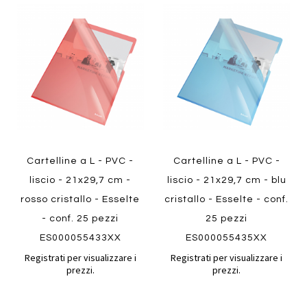
Aggiungi
Aggiung
al
al
Aggiungi
Aggiungi
confronto
confront
ai
ai
preferiti
preferiti
Quickview
Quickview
Cartelline a L - PVC -
Cartelline a L - PVC -
liscio - 21x29,7 cm -
liscio - 21x29,7 cm - blu
rosso cristallo - Esselte
cristallo - Esselte - conf.
- conf. 25 pezzi
25 pezzi
ES000055433XX
ES000055435XX
Registrati per visualizzare i
Registrati per visualizzare i
prezzi.
prezzi.