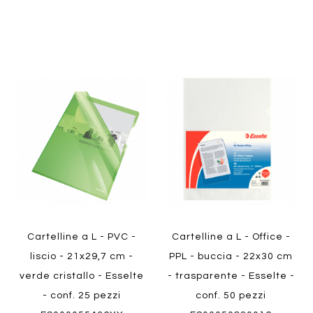
Aggiungi
Aggiung
al
al
Aggiungi
Aggiungi
confronto
confront
ai
ai
preferiti
preferiti
Quickview
Quickview
Cartelline a L - PVC -
Cartelline a L - Office -
liscio - 21x29,7 cm -
PPL - buccia - 22x30 cm
verde cristallo - Esselte
- trasparente - Esselte -
- conf. 25 pezzi
conf. 50 pezzi