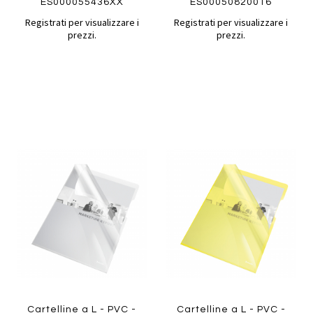
ES000055436XX
ES00050820016
Registrati per visualizzare i
Registrati per visualizzare i
prezzi.
prezzi.
Aggiungi
Aggiung
al
al
Aggiungi
Aggiungi
confronto
confront
ai
ai
preferiti
preferiti
Quickview
Quickview
Cartelline a L - PVC -
Cartelline a L - PVC -