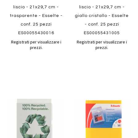
liscio - 21x29,7 cm -
liscio - 21x29,7 cm -
trasparente - Esselte -
giallo cristallo - Esselte
conf. 25 pezzi
- conf. 25 pezzi
ES00055430016
ES00055431005
Registrati per visualizzare i
Registrati per visualizzare i
prezzi.
prezzi.
Aggiungi
Aggiung
al
al
Aggiungi
Aggiungi
confronto
confront
ai
ai
preferiti
preferiti
Quickview
Quickview