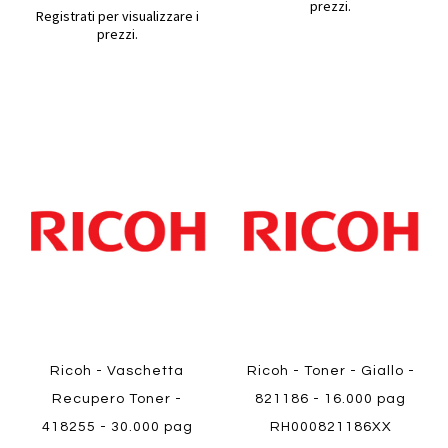
prezzi.
Registrati per visualizzare i
prezzi.
Aggiungi
Aggiung
al
al
Aggiungi
Aggiungi
confronto
confront
ai
ai
preferiti
preferiti
Quickview
Quickview
Ricoh - Vaschetta
Ricoh - Toner - Giallo -
Recupero Toner -
821186 - 16.000 pag
418255 - 30.000 pag
RH000821186XX