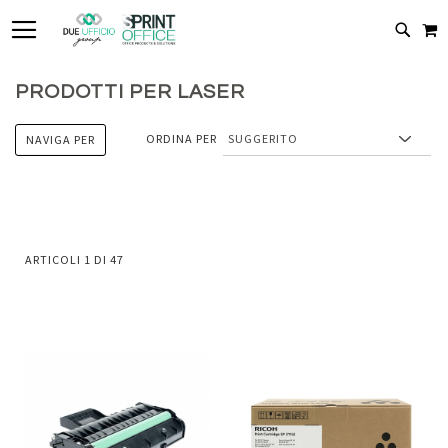
TOGGLE NAV
C
CERC
PRODOTTI PER LASER
ORDINA PER
NAVIGA PER
ARTICOLI
1
DI
47
Aggiungi
Aggiung
al
al
Aggiungi
Aggiungi
confronto
confront
ai
ai
preferiti
preferiti