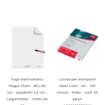
Aggiungi
Aggiung
al
al
Aggiungi
Aggiungi
confronto
confront
ai
ai
preferiti
preferiti
Quickview
Quickview
Fogli elettrostatici
Lucido per stampanti
Magic Chart - 60 x 80
laser color - A4 - 100
cm - quadretti 2,5 cm -
micron - Nobo - conf. 50
Legamaster - rotolo da
pezzi