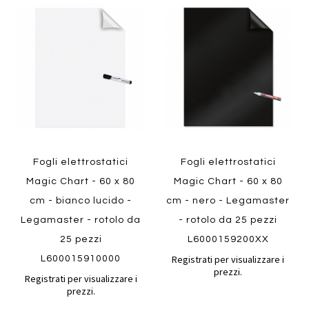
Aggiungi
Aggiung
al
al
Aggiungi
Aggiungi
confronto
confront
ai
ai
preferiti
preferiti
Quickview
Quickview
Fogli elettrostatici
Fogli elettrostatici
Magic Chart - 60 x 80
Magic Chart - 60 x 80
cm - bianco lucido -
cm - nero - Legamaster
Legamaster - rotolo da
- rotolo da 25 pezzi
25 pezzi
L6000159200XX
Registrati per visualizzare i
L600015910000
prezzi.
Registrati per visualizzare i
prezzi.