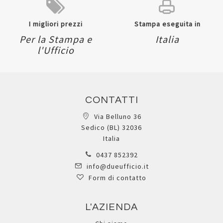
nero - 4+2 buste fisse
bordeaux - 4+2 buste
incluse - Securit
fisse incluse - Securit
5OC-BRA4-BLXX
5OC-BRA4-WRXX
Registrati per visualizzare i
Registrati per visualizzare i
prezzi.
prezzi.
Quickview
Quickview
Aggiungi
Aggiungi
Aggiungi
Aggiungi
ai
ai
al
al
preferiti
preferiti
confronto
confronto