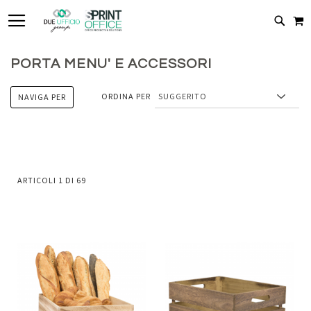
TOGGLE NAV
C
CERC
PORTA MENU' E ACCESSORI
ORDINA PER
NAVIGA PER
ARTICOLI
1
DI
69
Aggiungi
Aggiung
al
al
Aggiungi
Aggiungi
confronto
confront
ai
ai
preferiti
preferiti