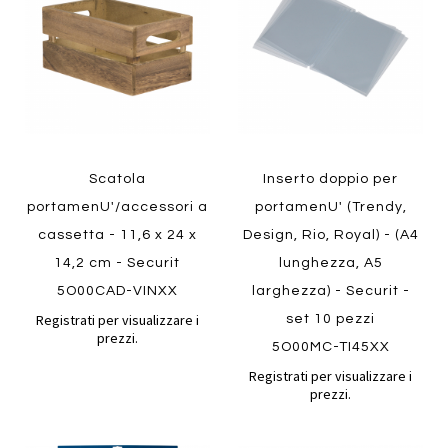
preferiti
preferiti
Quickview
Quickview
Scatola
Inserto doppio per
portamenU'/accessori a
portamenU' (Trendy,
cassetta - 11,6 x 24 x
Design, Rio, Royal) - (A4
14,2 cm - Securit
lunghezza, A5
5O00CAD-VINXX
larghezza) - Securit -
Registrati per visualizzare i
set 10 pezzi
prezzi.
5O00MC-TI45XX
Registrati per visualizzare i
prezzi.
Aggiungi
Aggiung