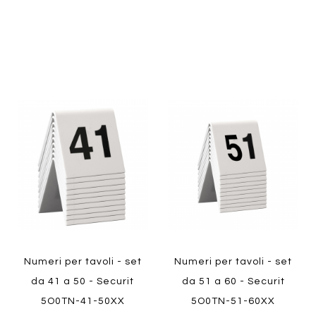
Aggiungi
Aggiung
al
al
Aggiungi
Aggiungi
confronto
confront
ai
ai
preferiti
preferiti
Quickview
Quickview
Numeri per tavoli - set
Numeri per tavoli - set
da 41 a 50 - Securit
da 51 a 60 - Securit
5O0TN-41-50XX
5O0TN-51-60XX