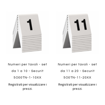
Aggiungi
Aggiung
al
al
Aggiungi
Aggiungi
confronto
confront
ai
ai
preferiti
preferiti
Quickview
Quickview
Numeri per tavoli - set
Numeri per tavoli - set
da 1 a 10 - Securit
da 11 a 20 - Securit
5O00TN-1-10XX
5O0TN-11-20XX
Registrati per visualizzare i
Registrati per visualizzare i
prezzi.
prezzi.