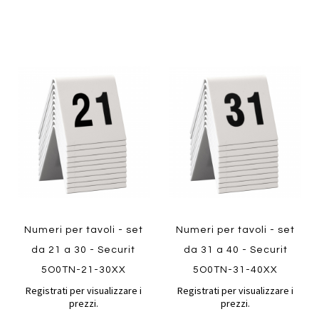
Aggiungi
Aggiung
al
al
Aggiungi
Aggiungi
confronto
confront
ai
ai
preferiti
preferiti
Quickview
Quickview
Numeri per tavoli - set
Numeri per tavoli - set
da 21 a 30 - Securit
da 31 a 40 - Securit
5O0TN-21-30XX
5O0TN-31-40XX
Registrati per visualizzare i
Registrati per visualizzare i
prezzi.
prezzi.