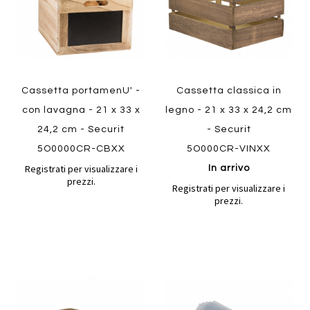
Cassetta portamenU' -
Cassetta classica in
con lavagna - 21 x 33 x
legno - 21 x 33 x 24,2 cm
24,2 cm - Securit
- Securit
5O0000CR-CBXX
5O000CR-VINXX
Registrati per visualizzare i
In arrivo
prezzi.
Registrati per visualizzare i
prezzi.
Aggiungi
Aggiung
al
al
Aggiungi
Aggiungi
confronto
confront
ai
ai