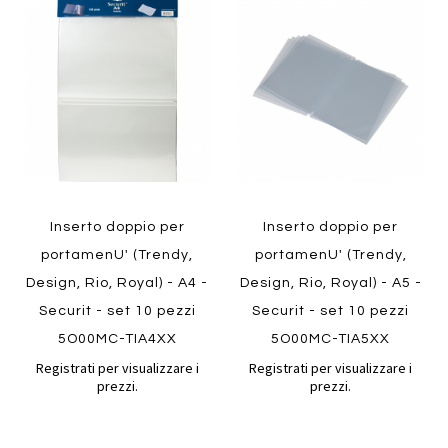
al
al
Aggiungi
Aggiungi
confronto
confront
ai
ai
preferiti
preferiti
Quickview
Quickview
Inserto doppio per
Inserto doppio per
portamenU' (Trendy,
portamenU' (Trendy,
Design, Rio, Royal) - A4 -
Design, Rio, Royal) - A5 -
Securit - set 10 pezzi
Securit - set 10 pezzi
5O00MC-TIA4XX
5O00MC-TIA5XX
Registrati per visualizzare i
Registrati per visualizzare i
prezzi.
prezzi.