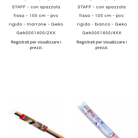
STAFF - con spazzola
STAFF - con spazzola
fissa - 100 cm - pvc
fissa - 100 cm - pvc
rigido - marrone - Geko
rigido - bianco - Geko
Gek0001400/2XX
Gek0001400/4XX
Registrati per visualizzare i
Registrati per visualizzare i
prezzi.
prezzi.
Aggiungi
Aggiung
al
al
Aggiungi
Aggiungi
confronto
confront
ai
ai
preferiti
preferiti
Quickview
Quickview