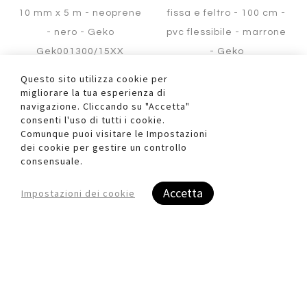
10 mm x 5 m - neoprene
fissa e feltro - 100 cm -
- nero - Geko
pvc flessibile - marrone
Gek001300/15XX
- Geko
Registrati per visualizzare i
Gek001500/11XX
Questo sito utilizza cookie per
prezzi.
Registrati per visualizzare i
migliorare la tua esperienza di
prezzi.
navigazione. Cliccando su "Accetta"
consenti l'uso di tutti i cookie.
Comunque puoi visitare le Impostazioni
dei cookie per gestire un controllo
consensuale.
Accetta
Impostazioni dei cookie
Aggiungi
al
Aggiungi
confronto
ai
preferiti
Quickview
Quickview