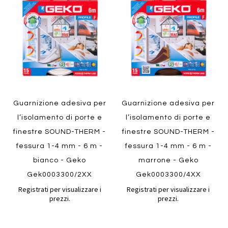
confronto
confront
ai
ai
preferiti
preferiti
Quickview
Quickview
Guarnizione adesiva per
Guarnizione adesiva per
l’isolamento di porte e
l’isolamento di porte e
finestre SOUND-THERM -
finestre SOUND-THERM -
fessura 1-4 mm - 6 m -
fessura 1-4 mm - 6 m -
bianco - Geko
marrone - Geko
Gek0003300/2XX
Gek0003300/4XX
Registrati per visualizzare i
Registrati per visualizzare i
prezzi.
prezzi.