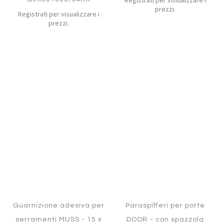
Registrati per visualizzare i
prezzi.
Registrati per visualizzare i
prezzi.
Aggiungi
Aggiung
al
al
Aggiungi
Aggiungi
confronto
confront
ai
ai
preferiti
preferiti
Quickview
Quickview
Guarnizione adesiva per
Paraspifferi per porte
serramenti MUSS - 15 x
DOOR - con spazzola