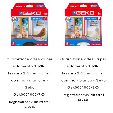
Aggiungi
Aggiung
al
al
Aggiungi
Aggiungi
confronto
confront
ai
ai
preferiti
preferiti
Quickview
Quickview
Guarnizione adesiva per
Guarnizione adesiva per
isolamento STRIP -
isolamento STRIP -
fessura 2-5 mm - 6 m -
fessura 2-5 mm - 6 m -
gomma - marrone -
gomma - bianco - Geko
Geko
Gek0001000/9XX
Registrati per visualizzare i
Gek0001000/7XX
prezzi.
Registrati per visualizzare i
prezzi.