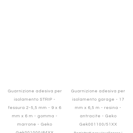
Aggiungi
Aggiung
al
al
Aggiungi
Aggiungi
confronto
confront
ai
ai
preferiti
preferiti
Quickview
Quickview
Guarnizione adesiva per
Guarnizione adesiva per
isolamento STRIP -
isolamento garage - 17
fessura 2-5,5 mm - 9 x 6
mm x 6,5 m - resina -
mm x 6 m - gomma -
antracite - Geko
marrone - Geko
Gek001100/51XX
Gek001000/64XX