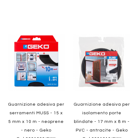
Aggiungi
Aggiung
al
al
Aggiungi
Aggiungi
confronto
confront
ai
ai
preferiti
preferiti
Quickview
Quickview
Guarnizione adesiva per
Guarnizione adesiva per
serramenti MUSS - 15 x
isolamento porte
5 mm x 10 m - neoprene
blindate - 17 mm x 8 m -
- nero - Geko
PVC - antracite - Geko