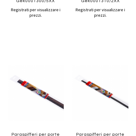
Gek0001300/5XX
Gek0001310/2XX
Registrati per visualizzare i
Registrati per visualizzare i
prezzi.
prezzi.
Aggiungi
Aggiung
al
al
Aggiungi
Aggiungi
confronto
confront
ai
ai
preferiti
preferiti
Quickview
Quickview
Paraspifferi per porte
Paraspifferi per porte