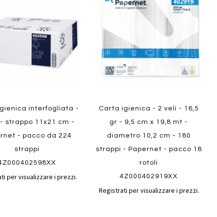
confronto
confront
i
preferiti
gienica interfogliata -
Carta igienica - 2 veli - 16,5
 - strappo 11x21 cm -
gr - 9,5 cm x 19,8 mt -
rnet - pacco da 224
diametro 10,2 cm - 180
strappi
strappi - Papernet - pacco 18
4Z000402598XX
rotoli
ti per visualizzare i prezzi.
4Z000402919XX
Registrati per visualizzare i prezzi.