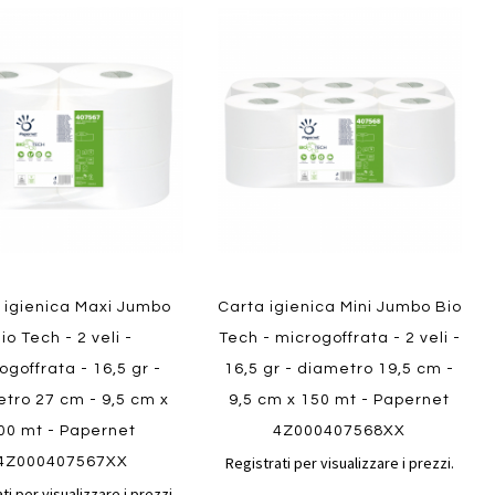
Aggiungi
Aggiungi
gi
Aggiungi
al
al
ai
confronto
confront
i
preferiti
ew
Quickview
 igienica Maxi Jumbo
Carta igienica Mini Jumbo Bio
io Tech - 2 veli -
Tech - microgoffrata - 2 veli -
ogoffrata - 16,5 gr -
16,5 gr - diametro 19,5 cm -
tro 27 cm - 9,5 cm x
9,5 cm x 150 mt - Papernet
00 mt - Papernet
4Z000407568XX
Registrati per visualizzare i prezzi.
4Z000407567XX
ti per visualizzare i prezzi.