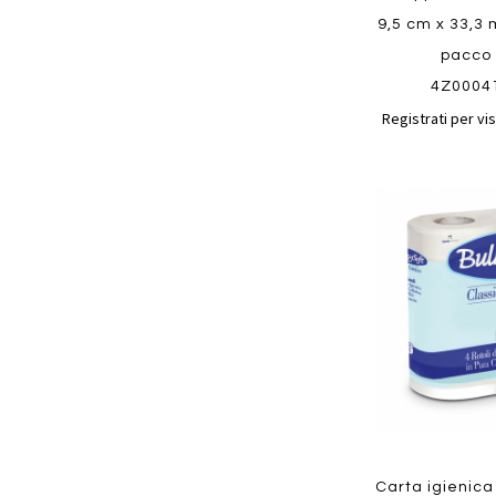
9,5 cm x 33,3 
pacco 
4Z0004
Registrati per vis
Aggiungi
ai
preferiti
Quickview
Carta igienica 