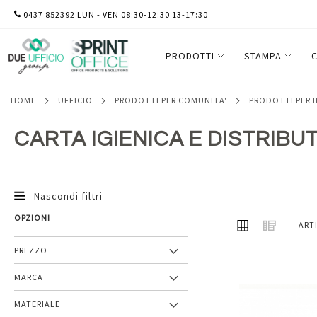
SALTA
0437 852392 LUN - VEN 08:30-12:30 13-17:30
AL
CONTENUTO
PRODOTTI
STAMPA
C
HOME
UFFICIO
PRODOTTI PER COMUNITA'
PRODOTTI PER 
CARTA IGIENICA E DISTRIBU
Nascondi filtri
OPZIONI
MOSTRA
Griglia
Lista
ART
COME
PREZZO
MARCA
Aggiungi
MATERIALE
ai