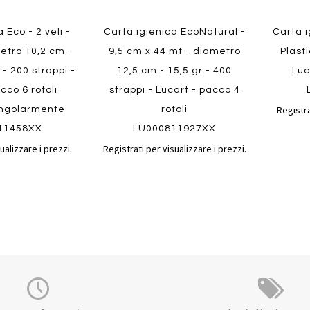
Quickview
 Eco - 2 veli -
Carta igienica EcoNatural -
Carta i
metro 10,2 cm -
9,5 cm x 44 mt - diametro
Plasti
 - 200 strappi -
12,5 cm - 15,5 gr - 400
Luc
cco 6 rotoli
strappi - Lucart - pacco 4
Registra
singolarmente
rotoli
11458XX
LU000811927XX
ualizzare i prezzi.
Registrati per visualizzare i prezzi.