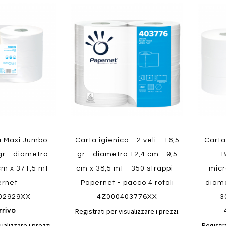
Aggiungi
Aggiungi
Aggiungi
Aggiun
al
al
ai
ai
confronto
confronto
preferiti
preferit
Quickview
Quickvi
a Maxi Jumbo -
Carta igienica - 2 veli - 16,5
Carta
 gr - diametro
gr - diametro 12,4 cm - 9,5
B
cm x 371,5 mt -
cm x 38,5 mt - 350 strappi -
micr
ernet
Papernet - pacco 4 rotoli
diame
02929XX
4Z000403776XX
3
Registrati per visualizzare i prezzi.
rrivo
ualizzare i prezzi.
Registra