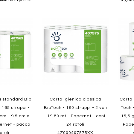
Aggiungi
Aggiungi
Aggiungi
Aggiun
al
al
ai
ai
confronto
confronto
preferiti
preferit
Quickview
Quickvi
a standard Bio
Carta igienica classica
Carta 
- 165 strappi -
BioTech - 180 strappi - 2 veli
Tech -
cm - 9,5 cm x
- 19,80 mt - Papernet - conf.
15,5 g
pernet - pacco
24 rotoli
Pape
otoli
4Z000407575XX