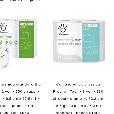
Aggiungi
Aggiungi
gi
Aggiungi
al
al
ai
confronto
confront
i
preferiti
Quickview
ew
igienica standard Bio
Carta igienica classica
 2 veli - 250 strappi -
Freshen Tech - 3 veli - 230
r - 9,5 cm x 27,5 mt -
strappi - diametro 12,2 cm
rnet - pacco 4 rotoli
-15,5 gr - 9,5 cm x 25,3 mt -
4Z000409040XX
Papernet - pacco 4 rotoli