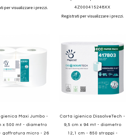
ti per visualizzare i prezzi.
4Z000415248XX
Registrati per visualizzare i prezzi.
Aggiungi
Aggiungi
gi
Aggiungi
al
al
ai
confronto
confront
i
preferiti
ew
Quickview
igienica Maxi Jumbo -
Carta igienica DissolveTech -
m x 500 mt - diametro
9,5 cm x 94 mt - diametro
- goffratura micro - 26
12,1 cm - 850 strappi -