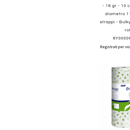
- 16 gr - 10 
diametro 1
strappi - Bulk
ro
6Y0000
Registrati per vis
Aggiungi
ai
preferiti