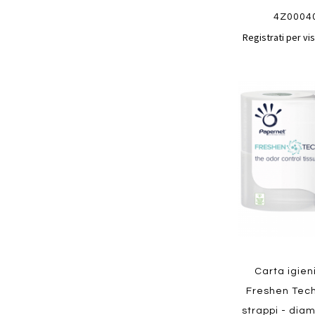
4Z0004
Registrati per vis
Aggiungi
ai
preferiti
Quickview
Carta igien
Freshen Tech 
strappi - dia