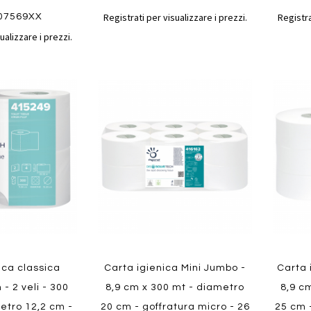
Registrati per visualizzare i prezzi.
Registra
07569XX
ualizzare i prezzi.
Aggiungi
Aggiungi
Aggiungi
Aggiun
al
al
ai
ai
confronto
confronto
preferiti
preferit
Quickview
Quickvi
ica classica
Carta igienica Mini Jumbo -
Carta 
- 2 veli - 300
8,9 cm x 300 mt - diametro
8,9 c
metro 12,2 cm -
20 cm - goffratura micro - 26
25 cm 