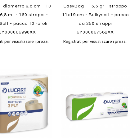
 - diametro 9,8 cm - 10
EasyBag - 15,5 gr - strappo
6,8 mt - 160 strappi -
11x19 cm - Bulkysoft - pacco
Soft - pacco 10 rotoli
da 250 strappi
6Y000066990XX
6Y000067582XX
ti per visualizzare i prezzi.
Registrati per visualizzare i prezzi.
Aggiungi
Aggiungi
gi
Aggiungi
al
al
ai
confronto
confront
i
preferiti
ew
Quickview