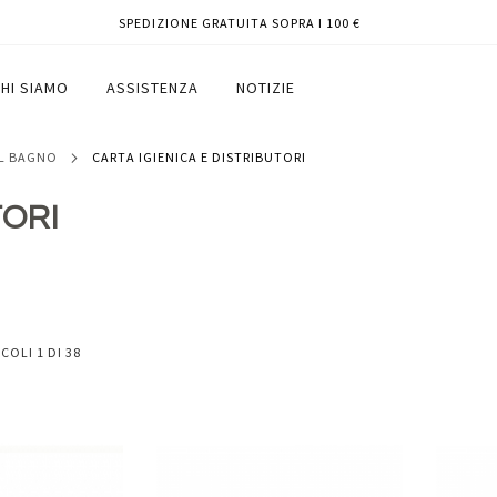
SPEDIZIONE GRATUITA SOPRA I 100 €
HI SIAMO
ASSISTENZA
NOTIZIE
IL BAGNO
CARTA IGIENICA E DISTRIBUTORI
TORI
ICOLI
1
DI
38
Aggiungi
Aggiungi
Aggiungi
Aggiun
al
al
ai
ai