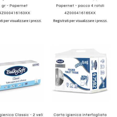
gr - Papernet
Papernet - pacco 4 rotoli
4Z000416163XX
4Z000416165XX
ti per visualizzare i prezzi.
Registrati per visualizzare i prezzi.
Aggiungi
Aggiungi
gi
Aggiungi
al
al
ai
confronto
confront
i
preferiti
ew
Quickview
gienica Classic - 2 veli
Carta igienica interfogliata