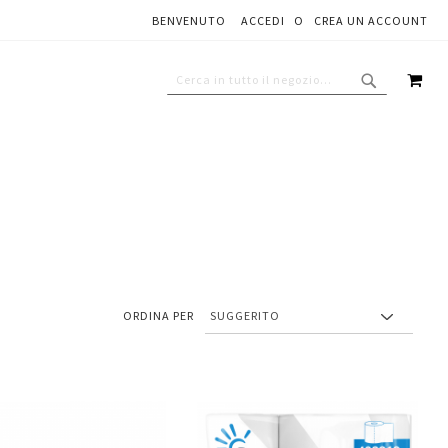
BENVENUTO
ACCEDI
CREA UN ACCOUNT
CAR
CERCA
CERCA
ORDINA PER
Aggiungi
Aggiungi
gi
Aggiungi
al
al
ai