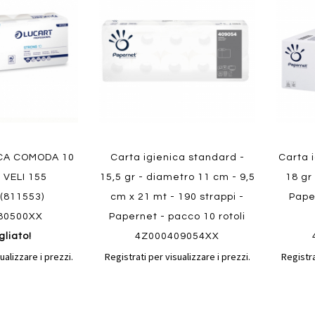
confronto
confronto
preferiti
preferit
ICA COMODA 10
Carta igienica standard -
Carta i
 VELI 155
15,5 gr - diametro 11 cm - 9,5
18 gr
(811553)
cm x 21 mt - 190 strappi -
Pape
80500XX
Papernet - pacco 10 rotoli
gliato!
4Z000409054XX
ualizzare i prezzi.
Registrati per visualizzare i prezzi.
Registra