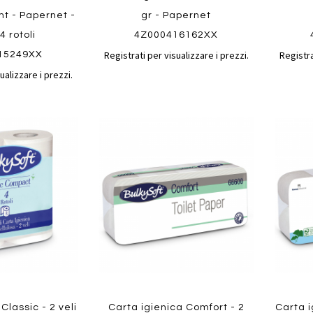
mt - Papernet -
gr - Papernet
4 rotoli
4Z000416162XX
Registrati per visualizzare i prezzi.
Registra
15249XX
ualizzare i prezzi.
Aggiungi
Aggiungi
Aggiungi
Aggiun
al
al
ai
ai
confronto
confronto
preferiti
preferit
Quickview
Quickvi
Classic - 2 veli
Carta igienica Comfort - 2
Carta i