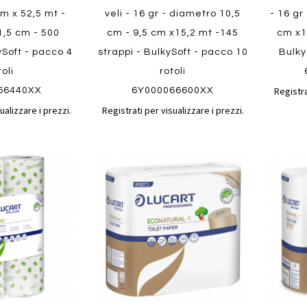
cm x 52,5 mt -
veli - 16 gr - diametro 10,5
- 16 gr
1,5 cm - 500
cm - 9,5 cm x15,2 mt -145
cm x1
ySoft - pacco 4
strappi - BulkySoft - pacco 10
Bulky
toli
rotoli
Registra
66440XX
6Y000066600XX
ualizzare i prezzi.
Registrati per visualizzare i prezzi.
Aggiungi
Aggiungi
Aggiungi
Aggiun
al
al
ai
ai
confronto
confronto
preferiti
preferit
Quickvi