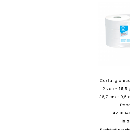
Aggiungi
ai
preferiti
Quickview
Carta igienic
2 veli - 15,5
26,7 cm - 9,5 
Pap
4Z0004
In a
Registrati per vis