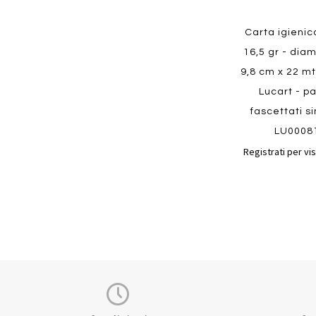
Quickview
Carta igienica
16,5 gr - dia
9,8 cm x 22 mt
Lucart - pa
fascettati 
LU0008
Registrati per vis