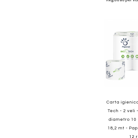
Aggiungi
ai
preferiti
Quickview
Carta igienic
Tech - 2 veli 
diametro 10 
18,2 mt - Pa
12 r