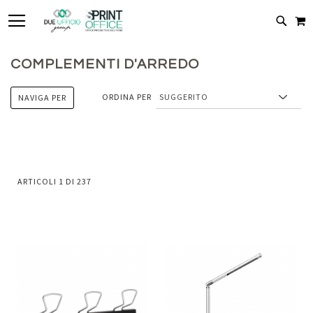
TOGGLE NAV
C
CERC
COMPLEMENTI D'ARREDO
ORDINA PER
NAVIGA PER
ARTICOLI
1
DI
237
Aggiungi
Aggiung
al
al
Aggiungi
Aggiungi
confronto
confront
ai
ai
preferiti
preferiti