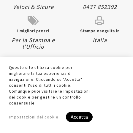
Veloci & Sicure
0437 852392
I migliori prezzi
Stampa eseguita in
Per la Stampa e
Italia
l'Ufficio
Questo sito utilizza cookie per
migliorare la tua esperienza di
CONTATTI
navigazione. Cliccando su "Accetta"
consenti l'uso di tutti i cookie.
Via Belluno 36
Comunque puoi visitare le Impostazioni
Sedico (BL) 32036
dei cookie per gestire un controllo
Italia
consensuale.
0437 852392
info@dueufficio.it
Accetta
Impostazioni dei cookie
Form di contatto