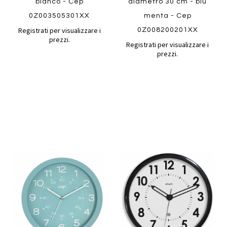
bianco - Cep
diametro 30 cm - blu
0Z003505301XX
menta - Cep
Registrati per visualizzare i
0Z008200201XX
prezzi.
Registrati per visualizzare i
prezzi.
Aggiungi
Aggiung
al
al
Aggiungi
Aggiungi
confronto
confront
ai
ai
Quickview
preferiti
preferiti
Quickview