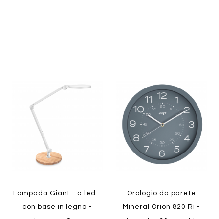
Aggiungi
Aggiung
Quickview
al
al
Aggiungi
Aggiungi
confronto
confront
ai
ai
preferiti
preferiti
Quickview
Lampada Giant - a led -
Orologio da parete
con base in legno -
Mineral Orion 820 Ri -