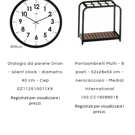
al
al
Aggiungi
Aggiungi
confronto
confront
ai
ai
preferiti
preferiti
Quickview
Quickview
Orologio da parete Orion
Portaombrelli Multi - 8
- silent clock - diametro
posti - 52x26x54 cm -
40 cm - Cep
nero/acciaio - Medial
0Z112510011XX
International
Registrati per visualizzare i
100.CC18088018
prezzi.
Registrati per visualizzare i
prezzi.