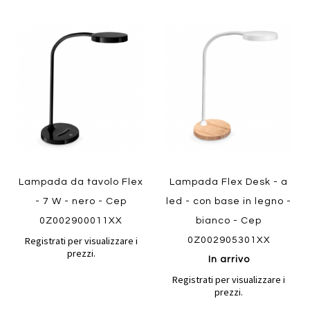
Aggiungi
Aggiung
al
al
Aggiungi
Aggiungi
confronto
confront
ai
ai
Quickview
preferiti
preferiti
Quickview
Lampada da tavolo Flex
Lampada Flex Desk - a
- 7 W - nero - Cep
led - con base in legno -
0Z002900011XX
bianco - Cep
Registrati per visualizzare i
0Z002905301XX
prezzi.
In arrivo
Registrati per visualizzare i
prezzi.