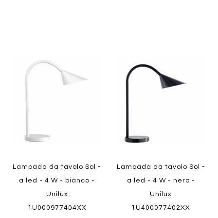
Aggiungi
Aggiung
al
al
Aggiungi
Aggiungi
confronto
confront
ai
ai
Quickview
preferiti
preferiti
Quickview
Lampada da tavolo Sol -
Lampada da tavolo Sol -
a led - 4 W - bianco -
a led - 4 W - nero -
Unilux
Unilux
1U000977404XX
1U400077402XX