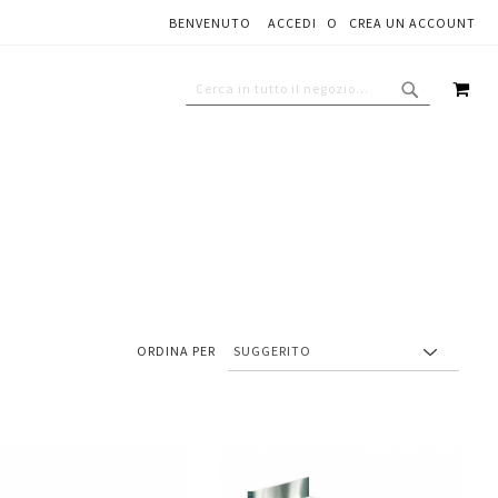
BENVENUTO
ACCEDI
CREA UN ACCOUNT
CAR
CERCA
CERCA
ORDINA PER
Aggiungi
Aggiungi
gi
Aggiungi
al
al
ai