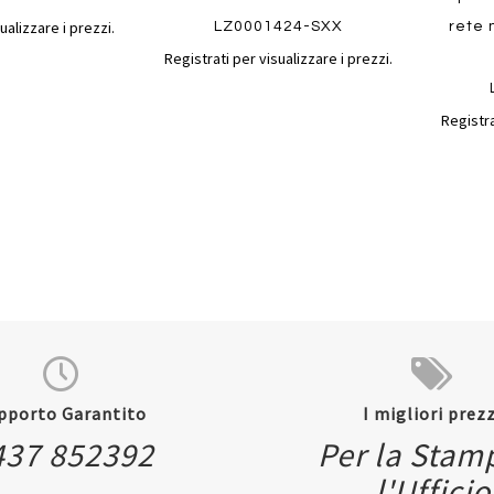
ualizzare i prezzi.
LZ0001424-SXX
rete 
Registrati per visualizzare i prezzi.
Registra
Quickview
pporto Garantito
I migliori prezz
437 852392
Per la Stam
Quickvi
l'Ufficio