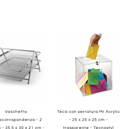
Aggiungi
Aggiungi
gi
Aggiungi
al
al
ai
confronto
confront
i
preferiti
ew
Quickview
Vaschetta
Teca con serratura Mr Acrylic
acorrispondenza - 2
- 25 x 25 x 25 cm -
i - 35,5 x 30 x 21 cm -
trasparente - Tecnostyl