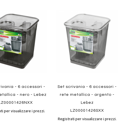
Aggiungi
Aggiungi
gi
Aggiungi
al
al
ai
confronto
confront
i
preferiti
ew
Quickview
rivania - 6 accessori -
Set scrivania - 6 accessori -
tallica - nero - Lebez
rete metallica - argento -
LZ00001426NXX
Lebez
ti per visualizzare i prezzi.
LZ00001426SXX
Registrati per visualizzare i prezzi.