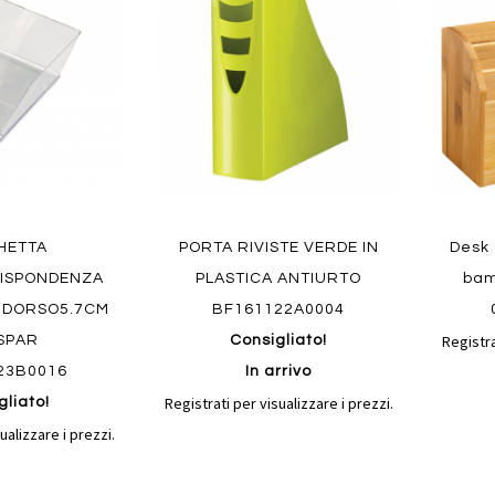
confronto
confronto
preferiti
preferit
HETTA
PORTA RIVISTE VERDE IN
Desk 
ISPONDENZA
PLASTICA ANTIURTO
bam
M DORSO5.7CM
BF161122A0004
Registra
SPAR
Consigliato!
23B0016
In arrivo
Registrati per visualizzare i prezzi.
gliato!
ualizzare i prezzi.