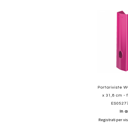
Aggiungi
ai
preferiti
Quickview
Portariviste W
x 31,8 cm - 
ES0527
In a
Registrati per vis