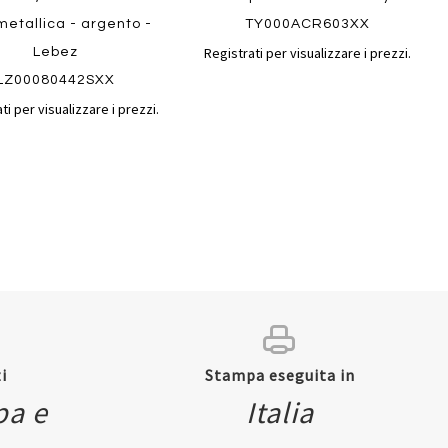
metallica - argento -
TY000ACR603XX
Registrati per visualizzare i prezzi.
Lebez
LZ00080442SXX
ti per visualizzare i prezzi.
Quickview
i
Stampa eseguita in
pa e
Italia
ew