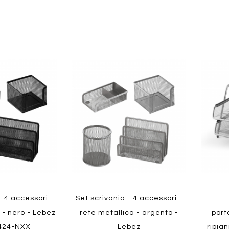
Aggiungi
Aggiungi
Aggiungi
Aggiun
al
al
ai
ai
confronto
confronto
preferiti
preferit
Quickview
Quickvi
- 4 accessori -
Set scrivania - 4 accessori -
 - nero - Lebez
rete metallica - argento -
port
424-NXX
Lebez
ripian