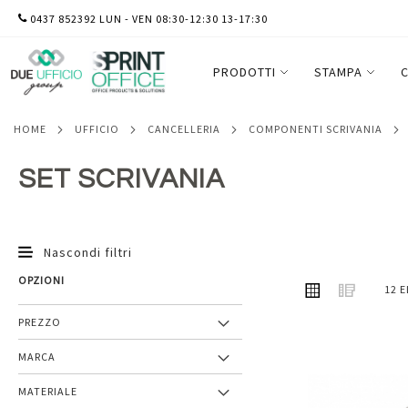
SALTA
0437 852392 LUN - VEN 08:30-12:30 13-17:30
AL
CONTENUTO
PRODOTTI
STAMPA
C
HOME
UFFICIO
CANCELLERIA
COMPONENTI SCRIVANIA
SET SCRIVANIA
Nascondi filtri
OPZIONI
MOSTRA
Griglia
Lista
12
E
COME
PREZZO
MARCA
Aggiungi
MATERIALE
ai