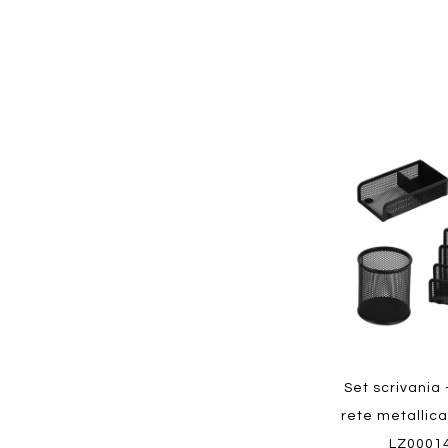
Aggiungi
ai
preferiti
Quickview
Set scrivania 
rete metallica
LZ0001