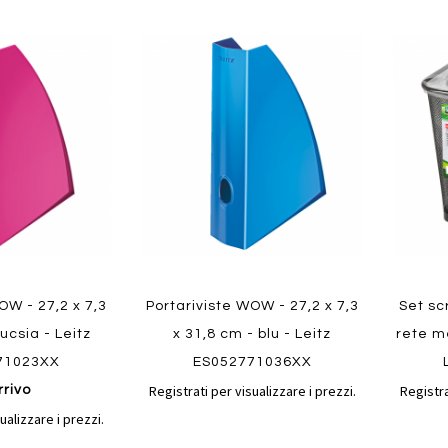
Aggiungi
Aggiungi
Aggiungi
Aggiun
al
al
ai
ai
confronto
confronto
preferiti
preferit
Quickvi
Quickview
OW - 27,2 x 7,3
Portariviste WOW - 27,2 x 7,3
Set sc
fucsia - Leitz
x 31,8 cm - blu - Leitz
rete me
71023XX
ES052771036XX
Registrati per visualizzare i prezzi.
Registra
rrivo
ualizzare i prezzi.