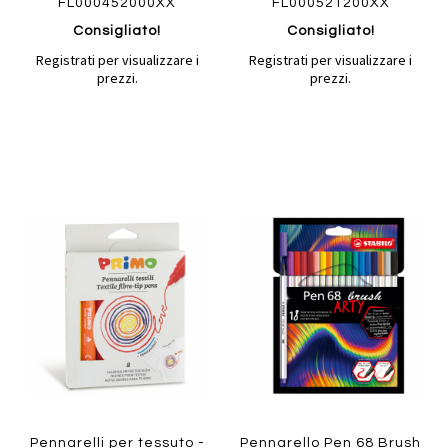
FL000452000XX
FL000521200XX
Consigliato!
Consigliato!
Registrati per visualizzare i
Registrati per visualizzare i
prezzi.
prezzi.
Aggiungi
Aggiung
al
al
Aggiungi
Aggiungi
confronto
confront
ai
ai
preferiti
preferiti
Quickview
Quickview
Pennarelli per tessuto -
Pennarello Pen 68 Brush