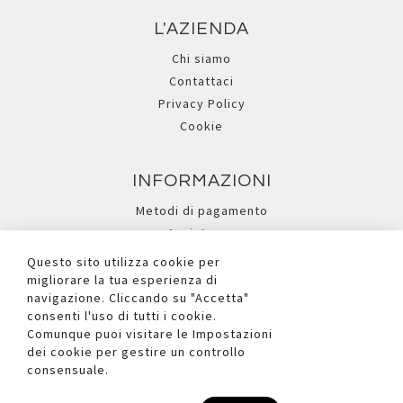
Pennarelli Turbo
Pennarelli Turbo
Advanced - punta
Advanced - punta
2,8mm - colori assortiti -
2,8mm - colori assortiti -
Giotto - astuccio 12
Giotto - astuccio 18
pezzi
pezzi
FL000426000XX
FL000426200XX
Registrati per visualizzare i
In arrivo
Questo sito utilizza cookie per
prezzi.
Registrati per visualizzare i
migliorare la tua esperienza di
prezzi.
navigazione. Cliccando su "Accetta"
consenti l'uso di tutti i cookie.
Quickview
Aggiungi
Comunque puoi visitare le Impostazioni
Aggiungi
Quickview
ai
dei cookie per gestire un controllo
Aggiungi
al
Aggiungi
preferiti
consensuale.
ai
confronto
al
preferiti