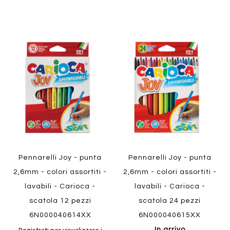
Aggiungi
Aggiung
al
al
Aggiungi
Aggiungi
confronto
confront
ai
ai
preferiti
preferiti
Quickview
Quickview
Pennarelli Joy - punta
Pennarelli Joy - punta
2,6mm - colori assortiti -
2,6mm - colori assortiti -
lavabili - Carioca -
lavabili - Carioca -
scatola 12 pezzi
scatola 24 pezzi
6N000040614XX
6N000040615XX
In arrivo