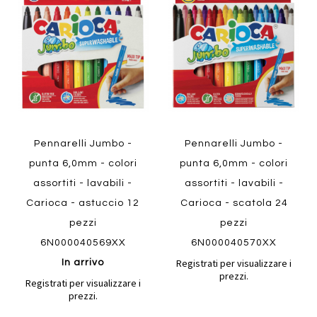
confronto
confront
ai
ai
preferiti
preferiti
Quickview
Quickview
Pennarelli Jumbo -
Pennarelli Jumbo -
punta 6,0mm - colori
punta 6,0mm - colori
assortiti - lavabili -
assortiti - lavabili -
Carioca - astuccio 12
Carioca - scatola 24
pezzi
pezzi
6N000040569XX
6N000040570XX
Registrati per visualizzare i
In arrivo
prezzi.
Registrati per visualizzare i
prezzi.