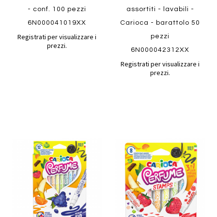
- conf. 100 pezzi
assortiti - lavabili -
6N000041019XX
Carioca - barattolo 50
Registrati per visualizzare i
pezzi
prezzi.
6N000042312XX
Registrati per visualizzare i
prezzi.
Aggiungi
Aggiung
al
al
Aggiungi
Aggiungi
confronto
confront
ai
ai
preferiti
preferiti
Quickview
Quickview