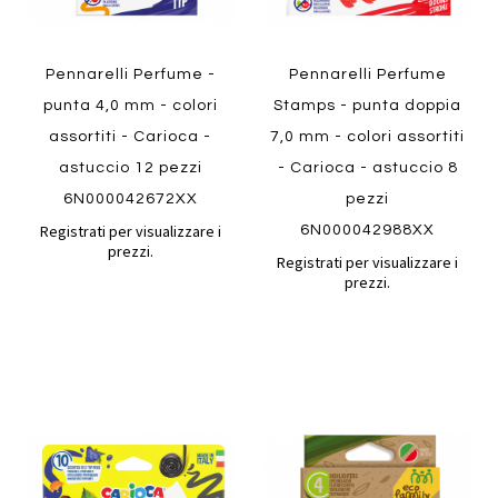
Pennarelli Perfume -
Pennarelli Perfume
punta 4,0 mm - colori
Stamps - punta doppia
assortiti - Carioca -
7,0 mm - colori assortiti
astuccio 12 pezzi
- Carioca - astuccio 8
6N000042672XX
pezzi
Registrati per visualizzare i
6N000042988XX
prezzi.
Registrati per visualizzare i
prezzi.
Aggiungi
Aggiung
al
al
Aggiungi
Aggiungi
confronto
confront
ai
ai