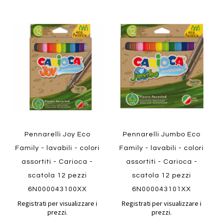
Aggiungi
Aggiung
al
al
Aggiungi
Aggiungi
confronto
confront
ai
ai
preferiti
preferiti
Quickview
Quickview
Pennarelli Joy Eco
Pennarelli Jumbo Eco
Family - lavabili - colori
Family - lavabili - colori
assortiti - Carioca -
assortiti - Carioca -
scatola 12 pezzi
scatola 12 pezzi
6N000043100XX
6N000043101XX
Registrati per visualizzare i
Registrati per visualizzare i
prezzi.
prezzi.