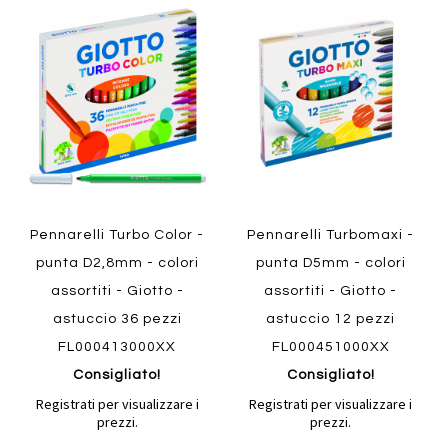
Aggiungi
Aggiung
al
al
Aggiungi
Aggiungi
confronto
confront
ai
ai
preferiti
preferiti
Quickview
Quickview
Pennarelli Turbo Color -
Pennarelli Turbomaxi -
punta D2,8mm - colori
punta D5mm - colori
assortiti - Giotto -
assortiti - Giotto -
astuccio 36 pezzi
astuccio 12 pezzi
FL000413000XX
FL000451000XX
Consigliato!
Consigliato!
Registrati per visualizzare i
Registrati per visualizzare i
prezzi.
prezzi.