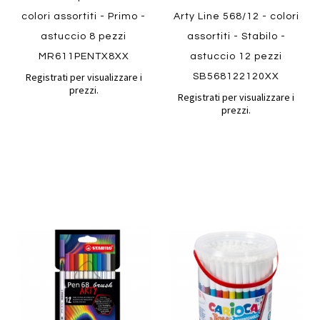
colori assortiti - Primo -
Arty Line 568/12 - colori
astuccio 8 pezzi
assortiti - Stabilo -
MR611PENTX8XX
astuccio 12 pezzi
Registrati per visualizzare i
SB568122120XX
prezzi.
Registrati per visualizzare i
prezzi.
Aggiungi
Aggiung
al
al
Aggiungi
Aggiungi
confronto
confront
ai
ai
preferiti
preferiti
Quickview
Quickview