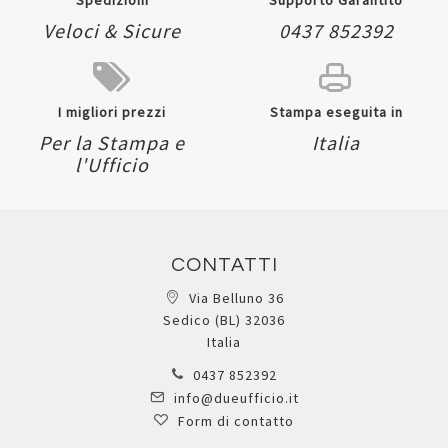
Scatola Gioco Metallic
Pennarelli Turbo Glitter -
Pop-Up - Carioca
punta 2,8mm - colori
6N000043165XX
assortiti - Giotto -
Registrati per visualizzare i
astuccio 8 pezzi
prezzi.
FL000425800XX
Registrati per visualizzare i
prezzi.
Quickview
Aggiungi
Aggiungi
ai
al
preferiti
Quickview
Aggiungi
confronto
Aggiungi
ai
al
preferiti
confronto