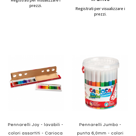
Registrati per visualizzare i
prezzi.
Registrati per visualizzare i
prezzi.
Aggiungi
Aggiung
al
al
Aggiungi
Aggiungi
confronto
confront
ai
ai
preferiti
preferiti
Quickview
Quickview
Pennarelli Joy - lavabili -
Pennarelli Jumbo -
colori assortiti - Carioca
punta 6,0mm - colori