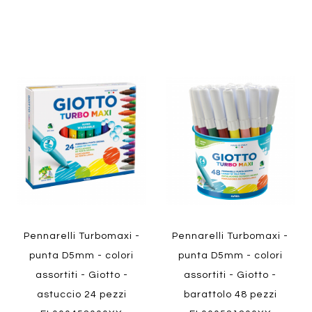
Aggiungi
Aggiung
al
al
Aggiungi
Aggiungi
confronto
confront
ai
ai
preferiti
preferiti
Quickview
Quickview
Pennarelli Turbomaxi -
Pennarelli Turbomaxi -
punta D5mm - colori
punta D5mm - colori
assortiti - Giotto -
assortiti - Giotto -
astuccio 24 pezzi
barattolo 48 pezzi