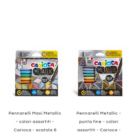
Aggiungi
Aggiung
al
al
Aggiungi
Aggiungi
confronto
confront
ai
ai
preferiti
preferiti
Quickview
Quickview
Pennarelli Maxi Metallic
Pennarelli Metallic -
- colori assortiti -
punta fine - colori
Carioca - scatola 6
assortiti - Carioca -