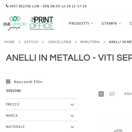
SALTA
0437 852392 LUN - VEN 08:30-12:30 13-17:30
AL
CONTENUTO
PRODOTTI
STAMPA
C
HOME
UFFICIO
CANCELLERIA
MINUTERIA
ANELLI IN M
ANELLI IN METALLO - VITI S
Nascondi filtri
OPZIONI
MOSTRA
Griglia
Lista
9
EL
COME
PREZZO
MARCA
Aggiungi
MATERIALE
ai