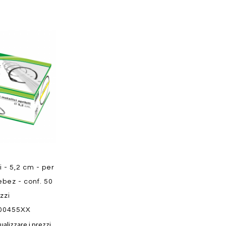
Aggiungi
al
confronto
Quickview
Quickvi
i - 5,2 cm - per
ebez - conf. 50
zzi
00455XX
ualizzare i prezzi.