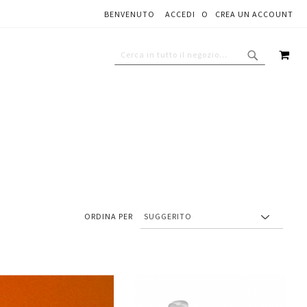
BENVENUTO
ACCEDI
CREA UN ACCOUNT
CAR
CERCA
CERCA
ORDINA PER
Aggiungi
Aggiungi
gi
Aggiungi
al
al
ai