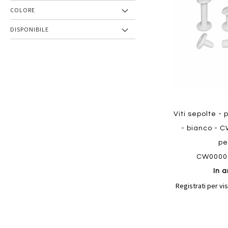
preferiti
COLORE
DISPONIBILE
Viti sepolte -
- bianco - C
pe
CW0000
In a
Registrati per vis