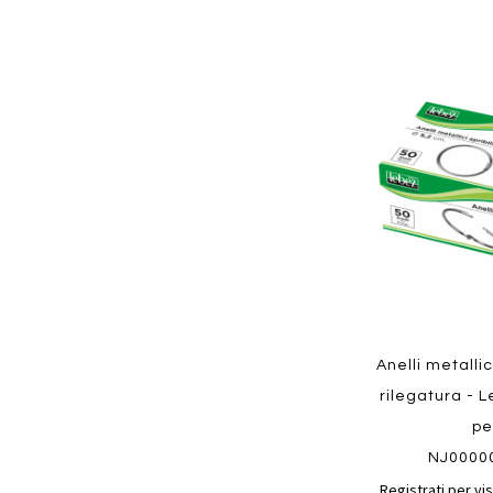
Aggiungi
ai
preferiti
Quickview
Anelli metallic
rilegatura - L
pe
NJ0000
Registrati per vis