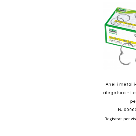
Aggiungi
ai
preferiti
Quickview
Anelli metalli
rilegatura - L
pe
NJ0000
Registrati per vis