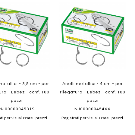
Aggiungi
Aggiungi
gi
Aggiungi
al
al
ai
confronto
confront
i
preferiti
ew
Quickview
metallici - 3,5 cm - per
Anelli metallici - 4 cm - per
ura - Lebez - conf. 100
rilegatura - Lebez - conf. 100
pezzi
pezzi
NJ00000045319
NJ000000454XX
ti per visualizzare i prezzi.
Registrati per visualizzare i prezzi.