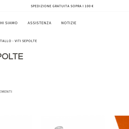
SPEDIZIONE GRATUITA SOPRA I 100 €
HI SIAMO
ASSISTENZA
NOTIZIE
ETALLO - VITI SEPOLTE
EPOLTE
EMENTI
Aggiungi
Aggiungi
Aggiungi
Aggiun
al
al
ai
ai