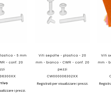
confronto
confronto
preferiti
preferit
 plastica - 5 mm
Viti sepolte - plastica - 20
Viti 
WR - conf. 20
mm - bianco - CWR - conf. 20
mm - b
zzi
pezzi
06300XX
CW000006302XX
Registrati per visualizzare i prezzi.
Registra
rrivo
ualizzare i prezzi.