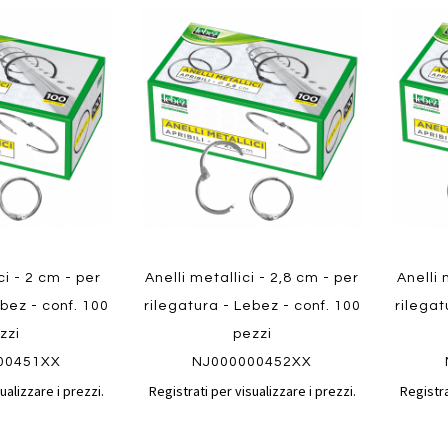
Aggiungi
Aggiungi
Aggiungi
Aggiun
al
al
ai
ai
confronto
confronto
preferiti
preferit
Quickview
Quickvi
ci - 2 cm - per
Anelli metallici - 2,8 cm - per
Anelli 
ebez - conf. 100
rilegatura - Lebez - conf. 100
rilegat
zzi
pezzi
00451XX
NJ000000452XX
ualizzare i prezzi.
Registrati per visualizzare i prezzi.
Registra