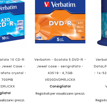
al
al
ai
ai
confronto
confronto
preferiti
preferit
Quickview
Quickvi
catola 10 CD-R
Verbatim - Scatola 5 DVD-R -
Verba
 - Jewel Case -
Jewel case - serigrafato -
DataLif
rafata crystal -
43519 - 4,7GB
- 1x-52
- 700MB
VE00DVDMRJCXX
CDRJCXX
Consigliato!
Registrati per visualizzare i prezzi.
gliato!
ualizzare i prezzi.
Registra