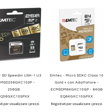
Aggiungi
Aggiungi
gi
Aggiungi
al
al
ai
confronto
confront
i
preferiti
ew
Quickview
- SD Speedin USH-1 U3
Emtec - Micro SDXC Class 10
CMSD256GXC10SP -
Gold + con Adattatore -
256GB
ECMSDM64GXC10GP - 64GB
EQ56GXC10SPXX
EQ64GXC10GPXX
ti per visualizzare i prezzi.
Registrati per visualizzare i prezzi.