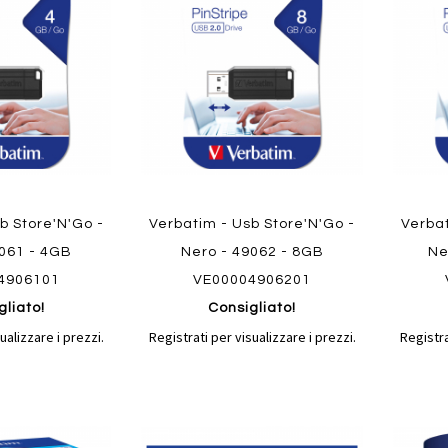
confronto
confronto
preferiti
preferit
b Store'N'Go -
Verbatim - Usb Store'N'Go -
Verbat
9061 - 4GB
Nero - 49062 - 8GB
Ne
4906101
VE00004906201
gliato!
Consigliato!
ualizzare i prezzi.
Registrati per visualizzare i prezzi.
Registra
Aggiungi
Aggiungi
Aggiungi
Aggiun