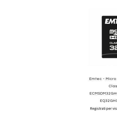
Aggiungi
ai
preferiti
Quickview
Emtec - Micro
Clas
ECMSDM32GH
EQ32GH
Registrati per vis