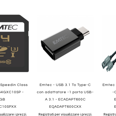
Aggiungi
Aggiungi
Aggiungi
Aggiun
al
al
ai
ai
confronto
confronto
preferiti
preferit
Quickview
Quickvi
 Speedin Class
Emtec - USB 3.1 To Type-C
Emtec 
64GXC10SP -
con adattatore -1 porta USB-
-
4GB
A 3.1 - ECADAPT600C
C10SPXX
EQADAPT600CXX
ualizzare i prezzi.
Registrati per visualizzare i prezzi.
Registra