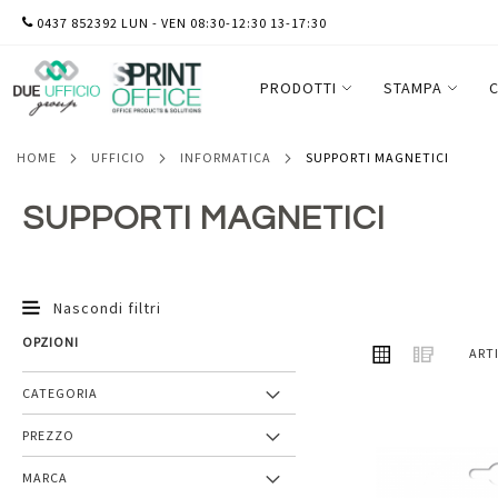
SALTA
0437 852392 LUN - VEN 08:30-12:30 13-17:30
AL
CONTENUTO
PRODOTTI
STAMPA
C
HOME
UFFICIO
INFORMATICA
SUPPORTI MAGNETICI
SUPPORTI MAGNETICI
Nascondi filtri
OPZIONI
MOSTRA
Griglia
Lista
ART
COME
CATEGORIA
PREZZO
Aggiungi
MARCA
ai