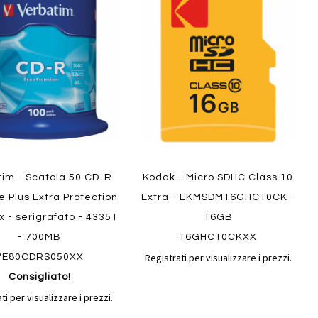
al
al
ai
confronto
confront
i
preferiti
ew
Quickview
tim - Scatola 50 CD-R
Kodak - Micro SDHC Class 10
e Plus Extra Protection
Extra - EKMSDM16GHC10CK -
x - serigrafato - 43351
16GB
- 700MB
16GHC10CKXX
Registrati per visualizzare i prezzi.
VE80CDRS050XX
Consigliato!
ti per visualizzare i prezzi.