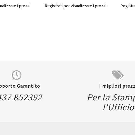
ualizzare i prezzi.
Registrati per visualizzare i prezzi.
Registra
pporto Garantito
I migliori prezz
437 852392
Per la Stam
Quickview
Quickvi
l'Ufficio