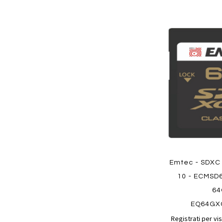
Aggiungi
ai
preferiti
Quickview
Emtec - SDXC
10 - ECMSD
6
EQ64GX
Registrati per vis