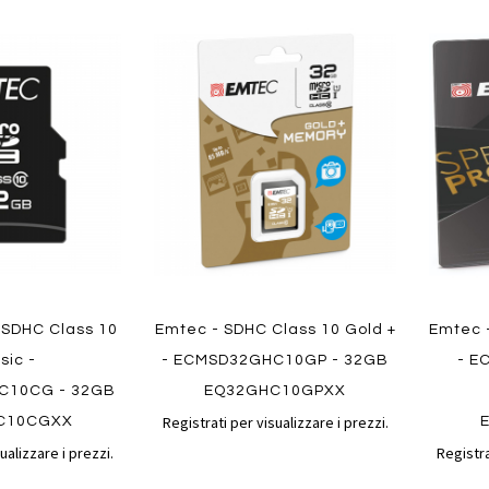
Aggiungi
Aggiungi
Aggiungi
Aggiun
al
al
ai
ai
confronto
confronto
preferiti
preferit
Quickvi
Quickview
 SDHC Class 10
Emtec - SDHC Class 10 Gold +
Emtec 
sic -
- ECMSD32GHC10GP - 32GB
- E
C10CG - 32GB
EQ32GHC10GPXX
Registrati per visualizzare i prezzi.
C10CGXX
ualizzare i prezzi.
Registra