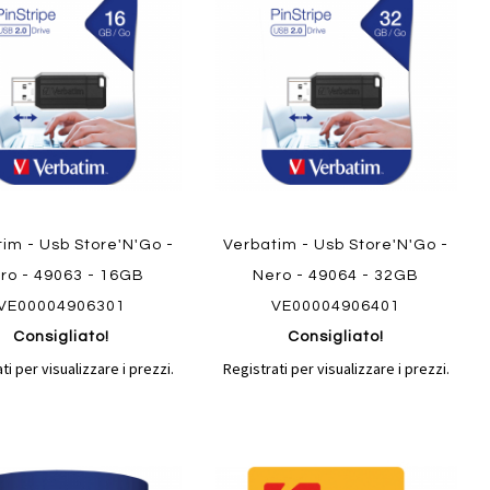
confronto
confront
i
preferiti
im - Usb Store'N'Go -
Verbatim - Usb Store'N'Go -
ro - 49063 - 16GB
Nero - 49064 - 32GB
VE00004906301
VE00004906401
Consigliato!
Consigliato!
ti per visualizzare i prezzi.
Registrati per visualizzare i prezzi.
Aggiungi
Aggiungi
gi
Aggiungi