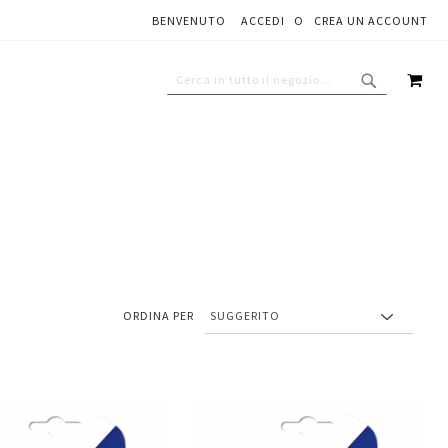
BENVENUTO
ACCEDI
CREA UN ACCOUNT
CAR
CERCA
CERCA
ORDINA PER
Aggiungi
Aggiungi
gi
Aggiungi
al
al
ai