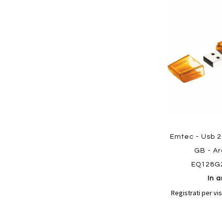
Aggiungi
ai
preferiti
Emtec - Usb 2
Quickview
GB - A
EQ128G
In a
Registrati per vis