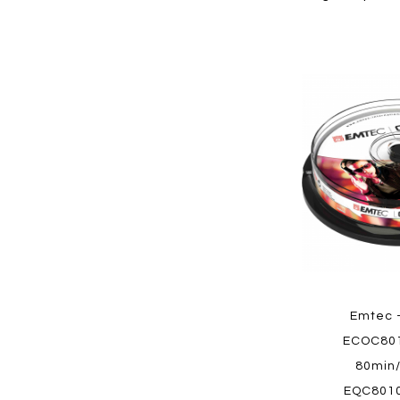
Aggiungi
ai
preferiti
Quickview
Emtec 
ECOC80
80min
EQC801