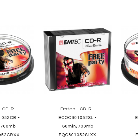
Aggiungi
Aggiungi
Aggiungi
Aggiun
al
al
ai
ai
confronto
confronto
preferiti
preferit
Quickview
Quickvi
- CD-R -
Emtec - CD-R -
1052CB -
ECOC801052SL -
/700mb
80min/700mb
052CBXX
EQC801052SLXX