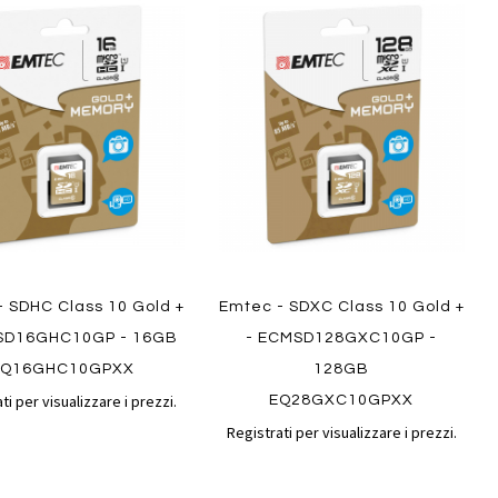
Aggiungi
Aggiungi
gi
Aggiungi
al
al
ai
confronto
confront
i
preferiti
Quickview
- SDHC Class 10 Gold +
Emtec - SDXC Class 10 Gold +
ew
SD16GHC10GP - 16GB
- ECMSD128GXC10GP -
EQ16GHC10GPXX
128GB
ti per visualizzare i prezzi.
EQ28GXC10GPXX
Registrati per visualizzare i prezzi.