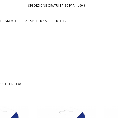
SPEDIZIONE GRATUITA SOPRA I 100 €
HI SIAMO
ASSISTENZA
NOTIZIE
ICOLI
1
DI
198
Aggiungi
Aggiungi
Aggiungi
Aggiun
al
al
ai
ai