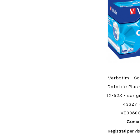
ai
preferiti
Quickview
Verbatim - S
DataLife Plus
1X-52X - serig
43327 
VE0080
Consi
Registrati per vis