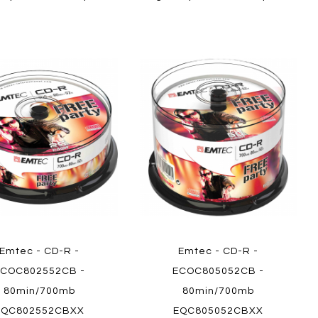
Aggiungi
Aggiungi
gi
Aggiungi
al
al
ai
confronto
confront
i
preferiti
ew
Quickview
Emtec - CD-R -
Emtec - CD-R -
ECOC802552CB -
ECOC805052CB -
80min/700mb
80min/700mb
EQC802552CBXX
EQC805052CBXX