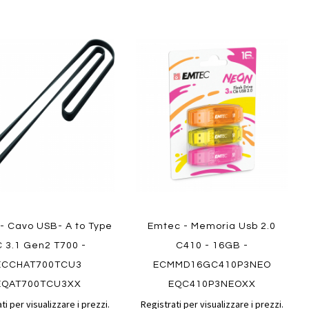
Aggiungi
Aggiungi
gi
Aggiungi
al
al
ai
confronto
confront
i
preferiti
ew
Quickview
- Cavo USB- A to Type
Emtec - Memoria Usb 2.0
C 3.1 Gen2 T700 -
C410 - 16GB -
ECCHAT700TCU3
ECMMD16GC410P3NEO
EQAT700TCU3XX
EQC410P3NEOXX
ti per visualizzare i prezzi.
Registrati per visualizzare i prezzi.