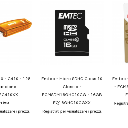
Aggiungi
Aggiungi
Aggiungi
Aggiun
al
al
ai
ai
confronto
confronto
preferiti
preferit
Quickview
.0 - C410 - 128
Emtec - Micro SDHC Class 10
Emtec 
Quickvi
rancione
Classic -
- ECM
2C410XX
ECMSDM16GHC10CG - 16GB
Registra
rrivo
EQ16GHC10CGXX
ualizzare i prezzi.
Registrati per visualizzare i prezzi.