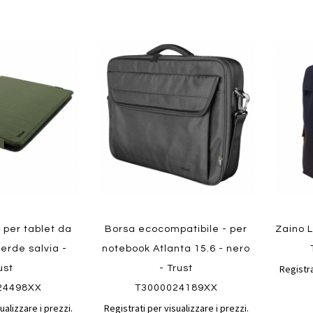
Aggiungi
Aggiungi
Aggiungi
Aggiun
al
al
ai
ai
confronto
confronto
preferiti
preferit
Quickview
Quickvi
o per tablet da
Borsa ecocompatibile - per
Zaino L
verde salvia -
notebook Atlanta 15.6 - nero
Registra
ust
- Trust
24498XX
T3000024189XX
ualizzare i prezzi.
Registrati per visualizzare i prezzi.