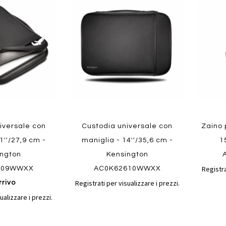
al
al
ai
ai
confronto
confronto
preferiti
preferit
Quickview
Quickvi
iversale con
Custodia universale con
Zaino 
1''/27,9 cm -
maniglia - 14''/35,6 cm -
1
ington
Kensington
Registra
609WWXX
AC0K62610WWXX
Registrati per visualizzare i prezzi.
rrivo
ualizzare i prezzi.