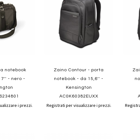
confronto
confronto
preferiti
preferit
rta notebook
Zaino Contour - porta
Zai
7'' - nero -
notebook - da 15,6'' -
no
ington
Kensington
6234801
AC0K60382EUXX
ualizzare i prezzi.
Registrati per visualizzare i prezzi.
Registra
Aggiungi
Aggiungi
Aggiungi
Aggiun