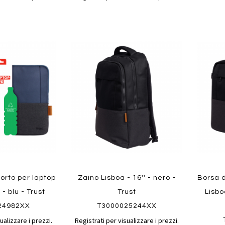
Aggiungi
Aggiungi
Aggiungi
Aggiun
al
al
ai
ai
confronto
confronto
preferiti
preferit
Quickvi
Quickview
orto per laptop
Zaino Lisboa - 16'' - nero -
Borsa d
 - blu - Trust
Trust
Lisbo
24982XX
T3000025244XX
ualizzare i prezzi.
Registrati per visualizzare i prezzi.