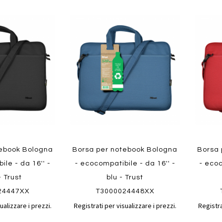
Aggiungi
Aggiungi
Aggiungi
Aggiun
al
al
ai
ai
confronto
confronto
preferiti
preferit
Quickvi
Quickview
tebook Bologna
Borsa per notebook Bologna
Borsa 
ile - da 16'' -
- ecocompatibile - da 16'' -
- ecoc
- Trust
blu - Trust
24447XX
T3000024448XX
ualizzare i prezzi.
Registrati per visualizzare i prezzi.
Registra