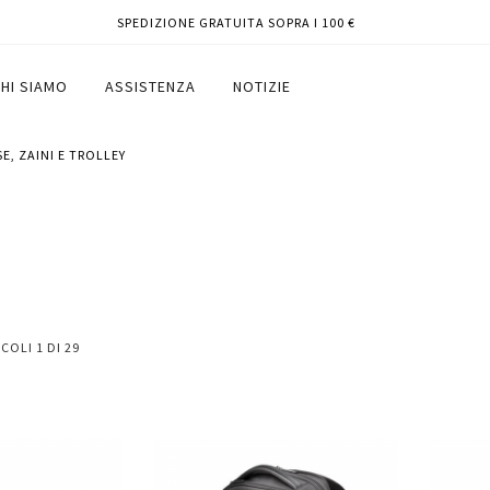
SPEDIZIONE GRATUITA SOPRA I 100 €
HI SIAMO
ASSISTENZA
NOTIZIE
SE, ZAINI E TROLLEY
ICOLI
1
DI
29
Aggiungi
Aggiungi
Aggiungi
Aggiun
al
al
ai
ai