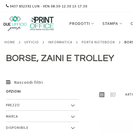
SALTA
0437 852392 LUN - VEN 08:30-12:30 13-17:30
AL
CONTENUTO
PRODOTTI
STAMPA
C
HOME
UFFICIO
INFORMATICA
PORTA NOTEBOOK
BOR
BORSE, ZAINI E TROLLEY
Nascondi filtri
OPZIONI
MOSTRA
Griglia
Lista
ART
COME
PREZZO
MARCA
Aggiungi
DISPONIBILE
ai