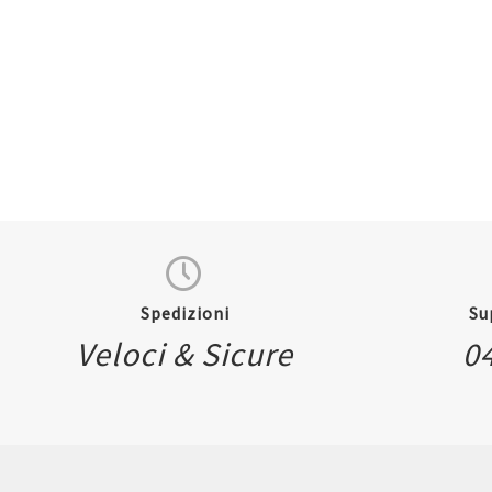
Spedizioni
Su
Quickview
Veloci & Sicure
0