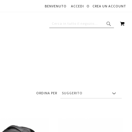
BENVENUTO
ACCEDI
CREA UN ACCOUNT
CAR
CERCA
CERCA
ORDINA PER
Aggiungi
Aggiungi
gi
Aggiungi
al
al
ai