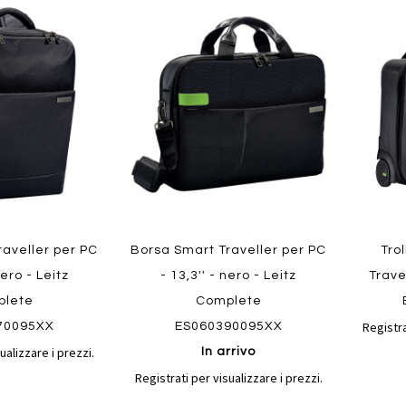
Aggiungi
Aggiungi
Aggiungi
Aggiun
al
al
ai
ai
confronto
confronto
preferiti
preferit
Quickvi
Quickview
raveller per PC
Borsa Smart Traveller per PC
Tro
nero - Leitz
- 13,3'' - nero - Leitz
Trave
plete
Complete
Registra
70095XX
ES060390095XX
ualizzare i prezzi.
In arrivo
Registrati per visualizzare i prezzi.