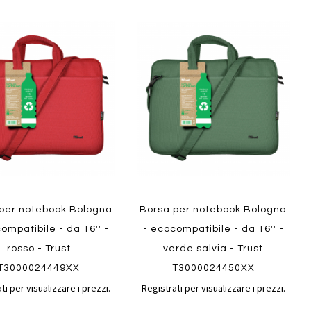
Aggiungi
Aggiungi
gi
Aggiungi
al
al
ai
confronto
confront
i
preferiti
ew
Quickview
per notebook Bologna
Borsa per notebook Bologna
ompatibile - da 16'' -
- ecocompatibile - da 16'' -
rosso - Trust
verde salvia - Trust
T3000024449XX
T3000024450XX
ti per visualizzare i prezzi.
Registrati per visualizzare i prezzi.