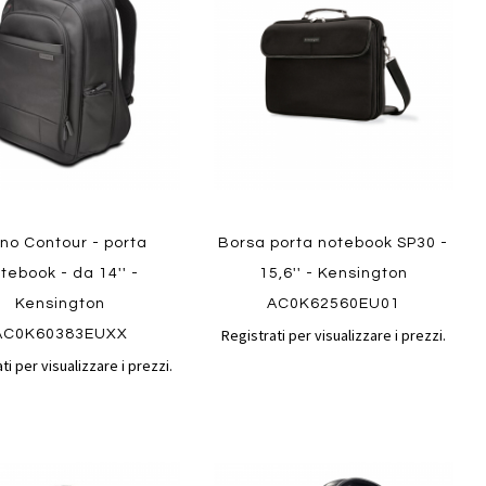
confronto
confront
i
preferiti
no Contour - porta
Borsa porta notebook SP30 -
tebook - da 14'' -
15,6'' - Kensington
Kensington
AC0K62560EU01
Registrati per visualizzare i prezzi.
AC0K60383EUXX
ti per visualizzare i prezzi.
Aggiungi
Aggiungi
gi
Aggiungi