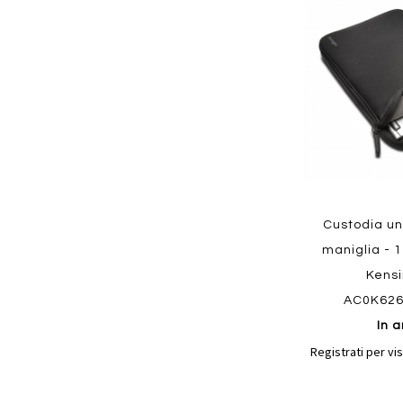
ai
preferiti
Quickview
Custodia un
maniglia - 1
Kens
AC0K62
In a
Registrati per vis