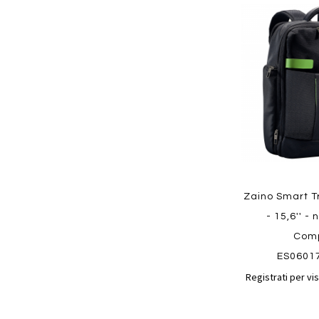
Aggiungi
ai
preferiti
Quickview
Zaino Smart T
- 15,6'' - 
Com
ES0601
Registrati per vis