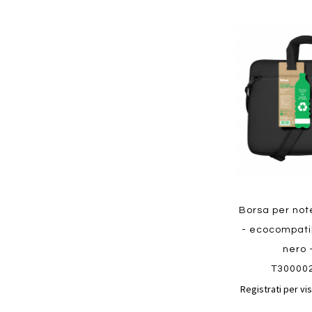
Aggiungi
ai
preferiti
Quickview
Borsa per no
- ecocompatib
nero 
T30000
Registrati per vis