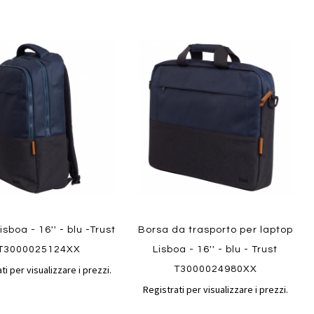
Aggiungi
Aggiungi
gi
Aggiungi
al
al
ai
confronto
confront
i
preferiti
ew
Quickview
isboa - 16'' - blu -Trust
Borsa da trasporto per laptop
T3000025124XX
Lisboa - 16'' - blu - Trust
ti per visualizzare i prezzi.
T3000024980XX
Registrati per visualizzare i prezzi.