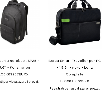
al
al
ai
confronto
confront
i
preferiti
Quickview
ew
porta notebook SP25 -
Borsa Smart Traveller per PC
5,6'' - Kensington
- 15,6'' - nero - Leitz
AC0K63207EUXX
Complete
ti per visualizzare i prezzi.
ES060160095XX
Registrati per visualizzare i prezzi.