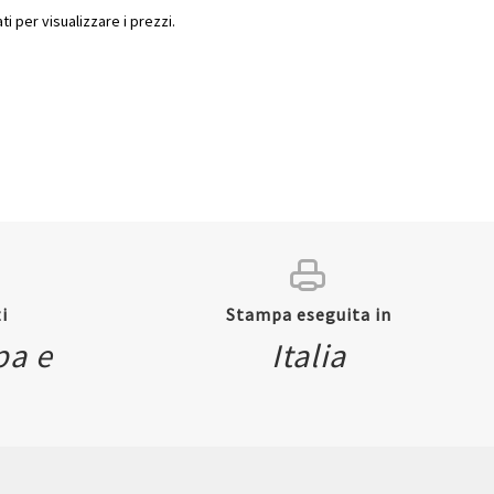
ti per visualizzare i prezzi.
i
Stampa eseguita in
Quickview
pa e
Italia
ew