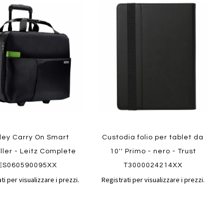
Aggiungi
Aggiungi
gi
Aggiungi
al
al
ai
confronto
confront
i
preferiti
ew
Quickview
lley Carry On Smart
Custodia folio per tablet da
ller - Leitz Complete
10'' Primo - nero - Trust
ES060590095XX
T3000024214XX
ti per visualizzare i prezzi.
Registrati per visualizzare i prezzi.