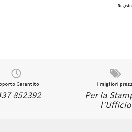
Registra
pporto Garantito
I migliori prezz
Quickview
437 852392
Per la Stam
Quickvi
l'Ufficio