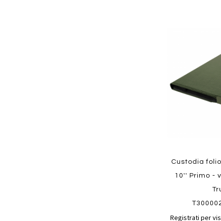
Aggiungi
ai
preferiti
Quickview
Custodia foli
10'' Primo - 
Tr
T30000
Registrati per vis