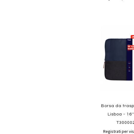
Aggiungi
ai
preferiti
Quickview
Borsa da trasp
Lisboa - 16''
T30000
Registrati per vis