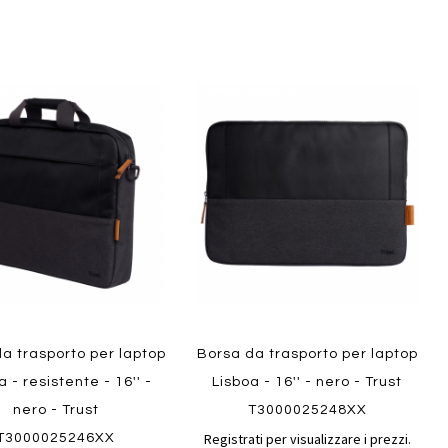
Aggiungi
Aggiungi
gi
Aggiungi
al
al
ai
confronto
confront
i
preferiti
ew
Quickview
a trasporto per laptop
Borsa da trasporto per laptop
a - resistente - 16'' -
Lisboa - 16'' - nero - Trust
nero - Trust
T3000025248XX
Registrati per visualizzare i prezzi.
T3000025246XX