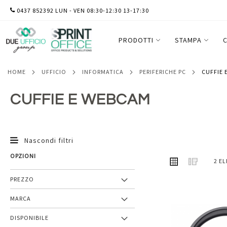
SALTA
0437 852392 LUN - VEN 08:30-12:30 13-17:30
AL
CONTENUTO
PRODOTTI
STAMPA
C
HOME
UFFICIO
INFORMATICA
PERIFERICHE PC
CUFFIE
CUFFIE E WEBCAM
Nascondi filtri
OPZIONI
MOSTRA
Griglia
Lista
2
EL
COME
PREZZO
MARCA
Aggiungi
DISPONIBILE
ai