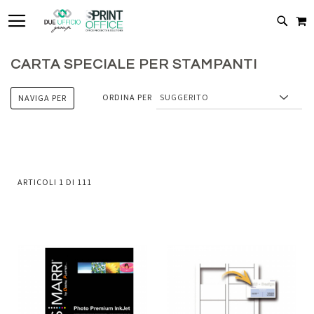
TOGGLE NAV
C
CERC
CARTA SPECIALE PER STAMPANTI
ORDINA PER
NAVIGA PER
ARTICOLI
1
DI
111
Aggiungi
Aggiung
al
al
Aggiungi
Aggiungi
confronto
confront
ai
ai
preferiti
preferiti