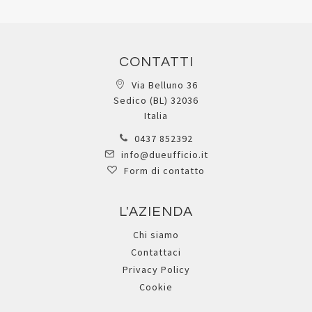
al
al
Aggiungi
Aggiungi
confronto
confront
ai
ai
preferiti
preferiti
Quickview
Quickview
Carta Color Graphic -
Carta fotografica - per
inkjet - A4 - 170 gr - 50
inkjet - A4 - 180 gr - 50
fogli - effetto opaco -
fogli - effetto lucido -
bianco - As Marri
bianco - As Marri
AS00000809800
AS00000810300
Registrati per visualizzare i
Registrati per visualizzare i
prezzi.
prezzi.