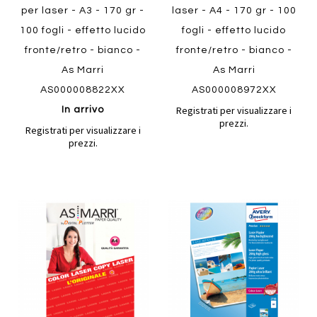
per laser - A3 - 170 gr -
laser - A4 - 170 gr - 100
100 fogli - effetto lucido
fogli - effetto lucido
fronte/retro - bianco -
fronte/retro - bianco -
As Marri
As Marri
AS000008822XX
AS000008972XX
Registrati per visualizzare i
In arrivo
prezzi.
Registrati per visualizzare i
prezzi.
Aggiungi
Aggiung
al
al
Aggiungi
Aggiungi
confronto
confront
ai
ai
preferiti
preferiti
Quickview