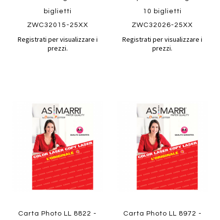
biglietti
10 biglietti
ZWC32015-25XX
ZWC32026-25XX
Registrati per visualizzare i
Registrati per visualizzare i
prezzi.
prezzi.
Aggiungi
Aggiung
al
al
Aggiungi
Aggiungi
confronto
confront
ai
ai
preferiti
preferiti
Quickview
Quickview
Carta Photo LL 8822 -
Carta Photo LL 8972 -