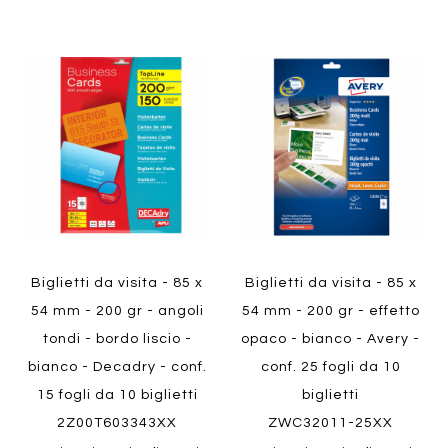
Aggiungi
Aggiung
al
al
Aggiungi
Aggiungi
confronto
confront
ai
ai
preferiti
preferiti
Quickview
Quickview
Biglietti da visita - 85 x
Biglietti da visita - 85 x
54 mm - 200 gr - angoli
54 mm - 200 gr - effetto
tondi - bordo liscio -
opaco - bianco - Avery -
bianco - Decadry - conf.
conf. 25 fogli da 10
15 fogli da 10 biglietti
biglietti
2Z00T603343XX
ZWC32011-25XX