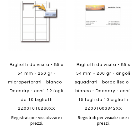
Aggiungi
Aggiungi
confronto
confront
ai
ai
preferiti
preferiti
Quickview
Quickview
Biglietti da visita - 85 x
Biglietti da visita - 85 x
54 mm - 250 gr -
54 mm - 200 gr - angoli
microperforati - bianco -
squadrati - bordo liscio -
Decadry - conf. 12 fogli
bianco - Decadry - conf.
da 10 biglietti
15 fogli da 10 biglietti
2Z00T016260XX
2Z00T603342XX
Registrati per visualizzare i
Registrati per visualizzare i
prezzi.
prezzi.