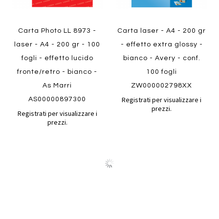
Quickview
Carta Photo LL 8973 -
Carta laser - A4 - 200 gr
laser - A4 - 200 gr - 100
- effetto extra glossy -
fogli - effetto lucido
bianco - Avery - conf.
fronte/retro - bianco -
100 fogli
As Marri
ZW000002798XX
Registrati per visualizzare i
AS00000897300
prezzi.
Registrati per visualizzare i
prezzi.
Aggiungi
Aggiung
al
al
Aggiungi
Aggiungi
confronto
confront
ai
ai
preferiti
preferiti