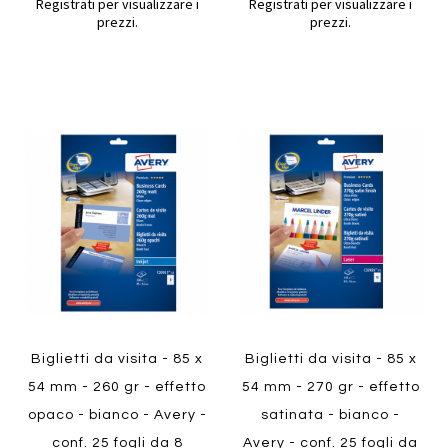
Registrati per visualizzare i
Registrati per visualizzare i
prezzi.
prezzi.
Aggiungi
Aggiung
al
al
Aggiungi
Aggiungi
confronto
confront
ai
ai
preferiti
preferiti
Quickview
Quickview
Biglietti da visita - 85 x
Biglietti da visita - 85 x
54 mm - 260 gr - effetto
54 mm - 270 gr - effetto
opaco - bianco - Avery -
satinata - bianco -
conf. 25 fogli da 8
Avery - conf. 25 fogli da