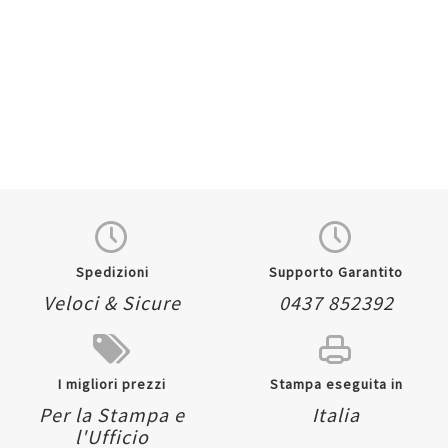
Quickview
Quickview
Carta PBJ90 7444 - per
Carta Color Graphic -
plotter inkjet - A2+ - 440
inkjet - A4 - 125 gr - 50
x 625 mm - 90 gr - 250
fogli - effetto opaco -
fogli - opaca - bianco -
bianco - As Marri
As Marri
AS000008096XX
Registrati per visualizzare i
AS000007444XX
prezzi.
In arrivo
Registrati per visualizzare i
prezzi.
Aggiungi
Aggiung