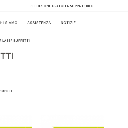
SPEDIZIONE GRATUITA SOPRA I 100 €
HI SIAMO
ASSISTENZA
NOTIZIE
R LASER BUFFETTI
TTI
EMENTI
Aggiungi
Aggiungi
Aggiungi
al
al
ai