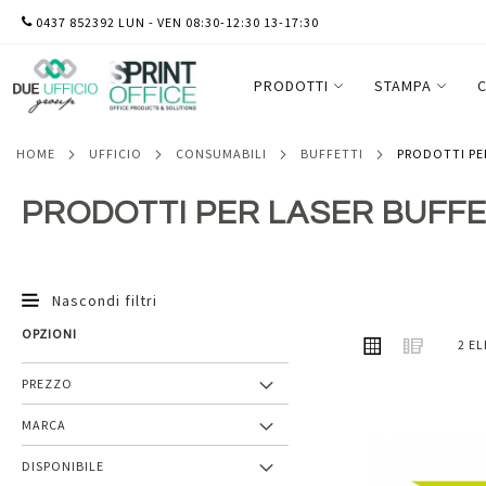
SALTA
0437 852392 LUN - VEN 08:30-12:30 13-17:30
AL
CONTENUTO
PRODOTTI
STAMPA
C
HOME
UFFICIO
CONSUMABILI
BUFFETTI
PRODOTTI PE
PRODOTTI PER LASER BUFFE
Nascondi filtri
OPZIONI
MOSTRA
Griglia
Lista
2
EL
COME
PREZZO
MARCA
Aggiungi
DISPONIBILE
ai