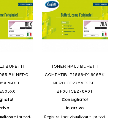
confronto
confronto
preferiti
LJ BUFETTI
TONER HP LJ BUFETTI
2055 BK NERO
COMPATIB. P1566-P1606BK
05X %BEL
NERO CE278A %BEL
E505X01
BF001CE278A01
gliato!
Consigliato!
rrivo
In arrivo
ualizzare i prezzi.
Registrati per visualizzare i prezzi.