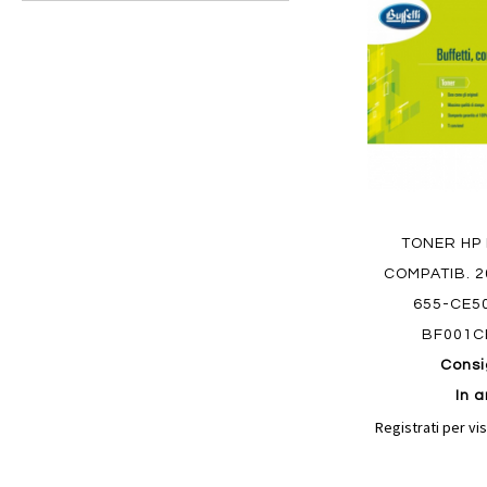
preferiti
TONER HP 
COMPATIB. 
655-CE5
BF001C
Consi
In a
Registrati per vis