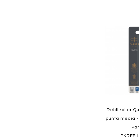
Aggiungi
ai
preferiti
Quickview
Refill roller 
punta media - 
Pa
PKREFI