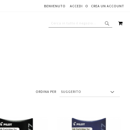
BENVENUTO
ACCEDI
CREA UN ACCOUNT
CAR
CERCA
CERCA
ORDINA PER
Aggiungi
Aggiungi
gi
Aggiungi
al
al
ai