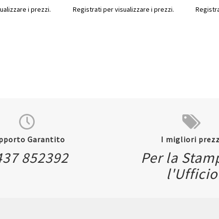
ualizzare i prezzi.
Registrati per visualizzare i prezzi.
Registra
pporto Garantito
I migliori prezz
437 852392
Per la Stam
Quickview
Quickvi
l'Ufficio