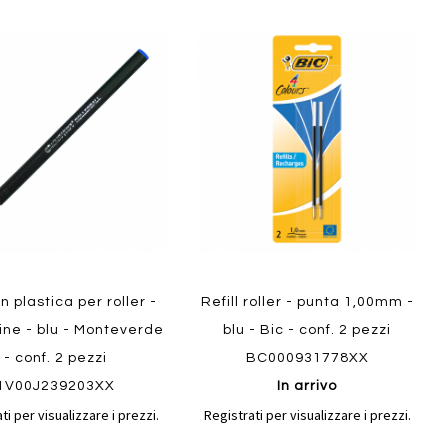
Aggiungi
Aggiungi
gi
Aggiungi
al
al
ai
confronto
confront
i
preferiti
Quickview
ew
 in plastica per roller -
Refill roller - punta 1,00mm -
ine - blu - Monteverde
blu - Bic - conf. 2 pezzi
- conf. 2 pezzi
BC000931778XX
1V00J239203XX
In arrivo
ti per visualizzare i prezzi.
Registrati per visualizzare i prezzi.