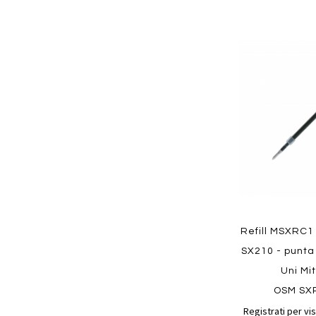
Aggiungi
ai
preferiti
Quickview
Refill MSXRC1
SX210 - punta
Uni Mi
OSM SX
Registrati per vis