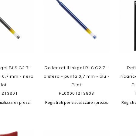
confronto
confronto
preferiti
preferit
nkgel BLS G2 7 -
Roller refill Inkgel BLS G2 7 -
Refi
a 0,7 mm - nero
a sfera - punta 0,7 mm - blu -
ricari
ilot
Pilot
Pi
1213801
PL00001213903
ualizzare i prezzi.
Registrati per visualizzare i prezzi.
Registra
Aggiungi
Aggiungi
Aggiungi
Aggiun