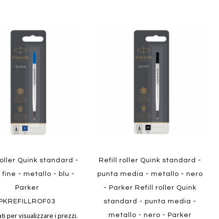
Aggiungi
Aggiungi
gi
Aggiungi
al
al
ai
confronto
confront
i
preferiti
ew
Quickview
roller Quink standard -
Refill roller Quink standard -
fine - metallo - blu -
punta media - metallo - nero
Parker
- Parker Refill roller Quink
PKREFILLROF03
standard - punta media -
ti per visualizzare i prezzi.
metallo - nero - Parker