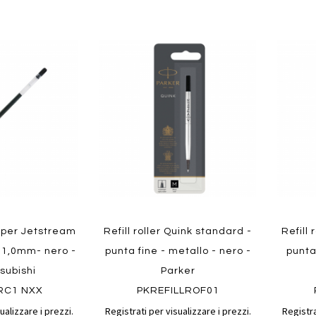
Aggiungi
Aggiungi
Aggiungi
Aggiun
al
al
ai
ai
confronto
confronto
preferiti
preferit
Quickview
Quickvi
 per Jetstream
Refill roller Quink standard -
Refill 
 1,0mm- nero -
punta fine - metallo - nero -
punta 
tsubishi
Parker
RC1 NXX
PKREFILLROF01
ualizzare i prezzi.
Registrati per visualizzare i prezzi.
Registra