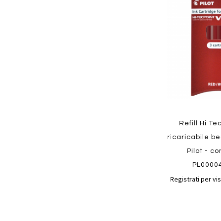
ai
preferiti
Quickview
Refill Hi T
ricaricabile b
Pilot - co
PL0000
Registrati per vis