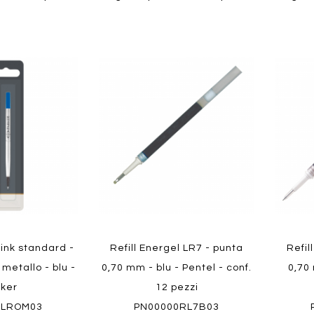
Aggiungi
Aggiungi
Aggiungi
Aggiun
al
al
ai
ai
confronto
confronto
preferiti
preferit
Quickview
Quickvi
Quink standard -
Refill Energel LR7 - punta
Refil
metallo - blu -
0,70 mm - blu - Pentel - conf.
0,70 
rker
12 pezzi
LLROM03
PN00000RL7B03