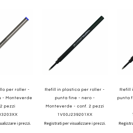
Aggiungi
Aggiungi
Aggiungi
Aggiun
al
al
ai
ai
confronto
confronto
preferiti
preferit
Quickview
Quickvi
llo per roller -
Refill in plastica per roller -
Refill
lu - Monteverde
punta fine - nero -
punta f
 2 pezzi
Monteverde - conf. 2 pezzi
33203XX
1V00J239201XX
ualizzare i prezzi.
Registrati per visualizzare i prezzi.
Registra