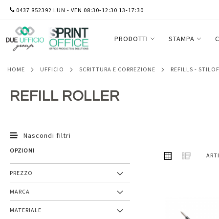
SALTA
0437 852392 LUN - VEN 08:30-12:30 13-17:30
AL
CONTENUTO
PRODOTTI
STAMPA
C
HOME
UFFICIO
SCRITTURA E CORREZIONE
REFILLS - STILO
REFILL ROLLER
Nascondi filtri
OPZIONI
MOSTRA
Griglia
Lista
ART
COME
PREZZO
MARCA
Aggiungi
MATERIALE
ai