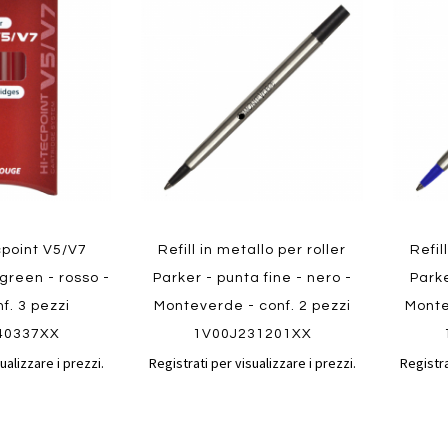
al
al
ai
ai
confronto
confronto
preferiti
preferit
Quickview
Quickvi
ecpoint V5/V7
Refill in metallo per roller
Refil
egreen - rosso -
Parker - punta fine - nero -
Parke
nf. 3 pezzi
Monteverde - conf. 2 pezzi
Monte
40337XX
1V00J231201XX
ualizzare i prezzi.
Registrati per visualizzare i prezzi.
Registra