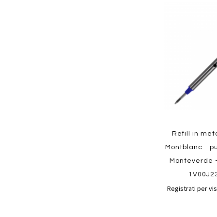
Aggiungi
ai
preferiti
Quickview
Refill in met
Montblanc - pu
Monteverde -
1V00J2
Registrati per vis