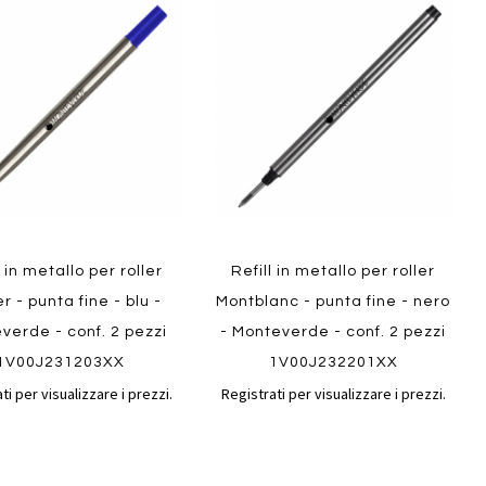
al
al
ai
confronto
confront
i
preferiti
ew
Quickview
l in metallo per roller
Refill in metallo per roller
r - punta fine - blu -
Montblanc - punta fine - nero
verde - conf. 2 pezzi
- Monteverde - conf. 2 pezzi
1V00J231203XX
1V00J232201XX
ti per visualizzare i prezzi.
Registrati per visualizzare i prezzi.