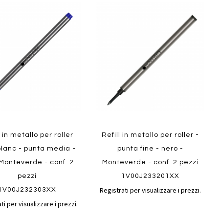
Aggiungi
Aggiungi
gi
Aggiungi
al
al
ai
confronto
confront
i
preferiti
ew
Quickview
l in metallo per roller
Refill in metallo per roller -
lanc - punta media -
punta fine - nero -
 Monteverde - conf. 2
Monteverde - conf. 2 pezzi
pezzi
1V00J233201XX
Registrati per visualizzare i prezzi.
1V00J232303XX
ti per visualizzare i prezzi.