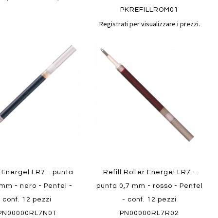
PKREFILLROM01
Registrati per visualizzare i prezzi.
Aggiungi
Aggiungi
gi
Aggiungi
al
al
ai
confronto
confront
i
preferiti
ew
l Energel LR7 - punta
Refill Roller Energel LR7 -
Quickview
mm - nero - Pentel -
punta 0,7 mm - rosso - Pentel
conf. 12 pezzi
- conf. 12 pezzi
PN00000RL7N01
PN00000RL7R02