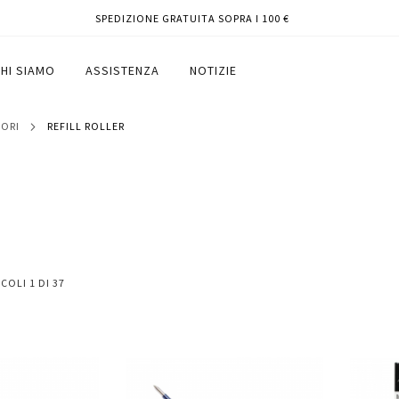
SPEDIZIONE GRATUITA SOPRA I 100 €
HI SIAMO
ASSISTENZA
NOTIZIE
FORI
REFILL ROLLER
ICOLI
1
DI
37
Aggiungi
Aggiungi
Aggiungi
Aggiun
al
al
ai
ai