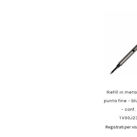
Aggiungi
ai
preferiti
Quickview
Refill in meta
punta fine - b
- conf.
1V00J2
Registrati per vis