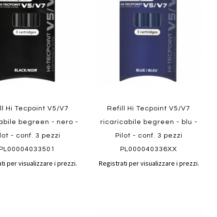
confronto
confront
i
preferiti
ll Hi Tecpoint V5/V7
Refill Hi Tecpoint V5/V7
cabile begreen - nero -
ricaricabile begreen - blu -
lot - conf. 3 pezzi
Pilot - conf. 3 pezzi
PL00004033501
PL000040336XX
ti per visualizzare i prezzi.
Registrati per visualizzare i prezzi.
Aggiungi
Aggiungi
gi
Aggiungi