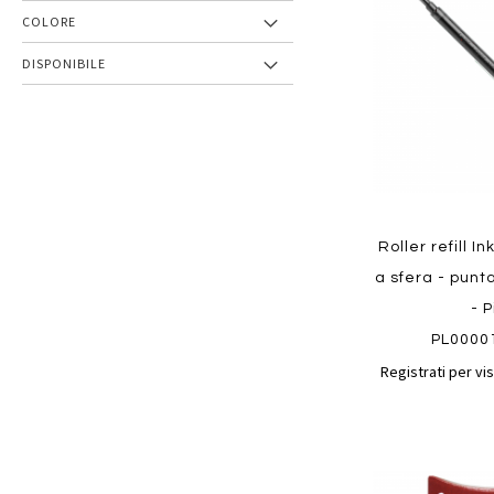
preferiti
COLORE
DISPONIBILE
Roller refill I
a sfera - punt
- P
PL0000
Registrati per vis
Aggiungi