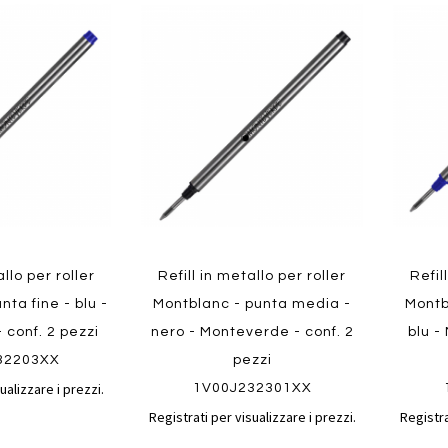
Aggiungi
Aggiungi
Aggiungi
Aggiun
al
al
ai
ai
confronto
confronto
preferiti
preferit
Quickview
Quickvi
allo per roller
Refill in metallo per roller
Refil
nta fine - blu -
Montblanc - punta media -
Montb
 conf. 2 pezzi
nero - Monteverde - conf. 2
blu -
32203XX
pezzi
ualizzare i prezzi.
1V00J232301XX
Registrati per visualizzare i prezzi.
Registra