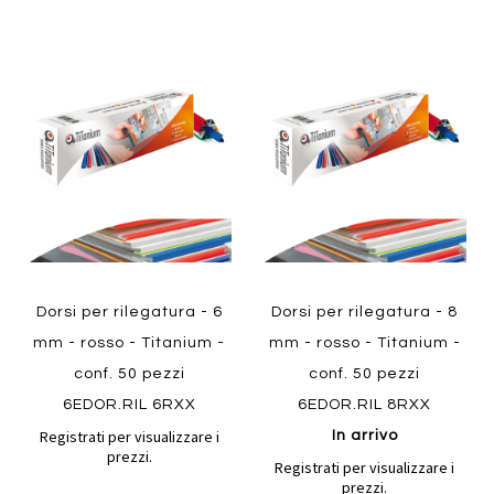
Aggiungi
Aggiung
al
al
Aggiungi
Aggiungi
confronto
confront
ai
ai
preferiti
preferiti
Quickview
Quickview
Dorsi per rilegatura - 6
Dorsi per rilegatura - 8
mm - rosso - Titanium -
mm - rosso - Titanium -
conf. 50 pezzi
conf. 50 pezzi
6EDOR.RIL 6RXX
6EDOR.RIL 8RXX
Registrati per visualizzare i
In arrivo
prezzi.
Registrati per visualizzare i
prezzi.