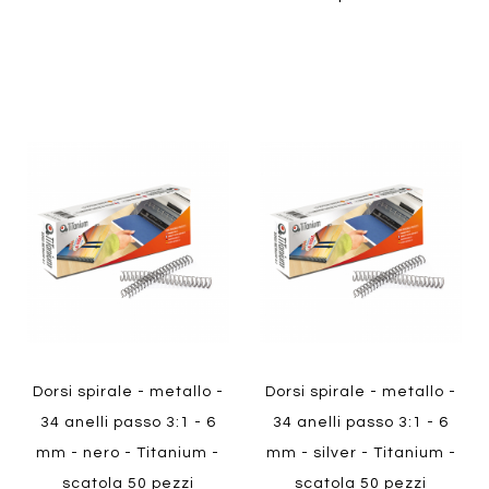
Aggiungi
Aggiung
al
al
Aggiungi
Aggiungi
confronto
confront
ai
ai
preferiti
preferiti
Quickview
Quickview
Dorsi spirale - metallo -
Dorsi spirale - metallo -
34 anelli passo 3:1 - 6
34 anelli passo 3:1 - 6
mm - nero - Titanium -
mm - silver - Titanium -
scatola 50 pezzi
scatola 50 pezzi