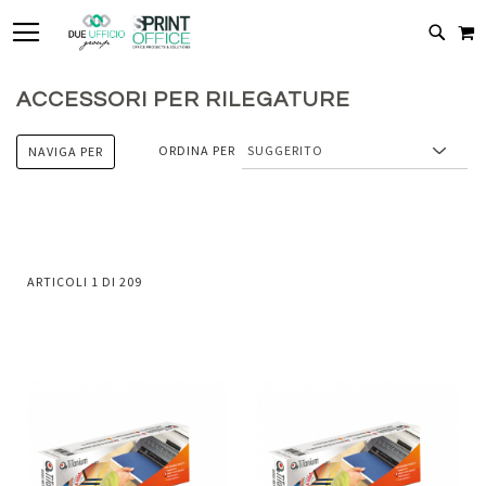
TOGGLE NAV
C
CERC
ACCESSORI PER RILEGATURE
ORDINA PER
NAVIGA PER
ARTICOLI
1
DI
209
Aggiungi
Aggiung
al
al
Aggiungi
Aggiungi
confronto
confront
ai
ai
preferiti
preferiti