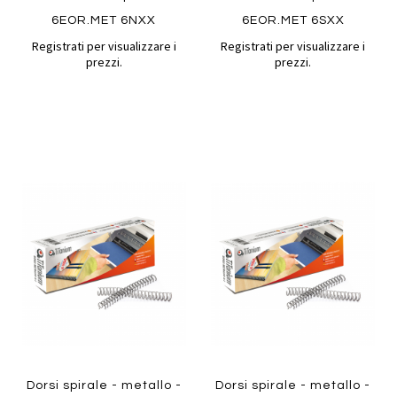
6EOR.MET 6NXX
6EOR.MET 6SXX
Registrati per visualizzare i
Registrati per visualizzare i
prezzi.
prezzi.
Aggiungi
Aggiung
al
al
Aggiungi
Aggiungi
confronto
confront
ai
ai
preferiti
preferiti
Quickview
Quickview
Dorsi spirale - metallo -
Dorsi spirale - metallo -