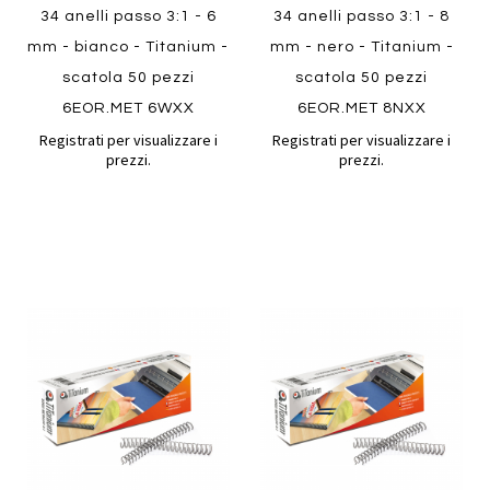
34 anelli passo 3:1 - 6
34 anelli passo 3:1 - 8
mm - bianco - Titanium -
mm - nero - Titanium -
scatola 50 pezzi
scatola 50 pezzi
6EOR.MET 6WXX
6EOR.MET 8NXX
Registrati per visualizzare i
Registrati per visualizzare i
prezzi.
prezzi.
Aggiungi
Aggiung
al
al
Aggiungi
Aggiungi
confronto
confront
ai
ai
preferiti
preferiti
Quickview
Quickview