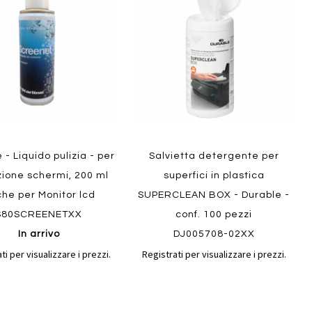
confronto
confront
i
preferiti
e - Liquido pulizia - per
Salvietta detergente per
zione schermi, 200 ml
superfici in plastica
he per Monitor lcd
SUPERCLEAN BOX - Durable -
S80SCREENETXX
conf. 100 pezzi
In arrivo
DJ005708-02XX
ti per visualizzare i prezzi.
Registrati per visualizzare i prezzi.