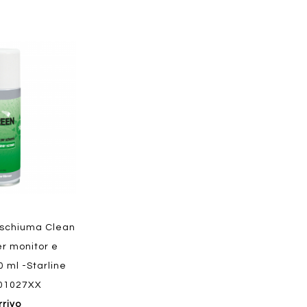
Aggiungi
al
confronto
Quickvi
Quickview
 schiuma Clean
er monitor e
0 ml -Starline
01027XX
rrivo