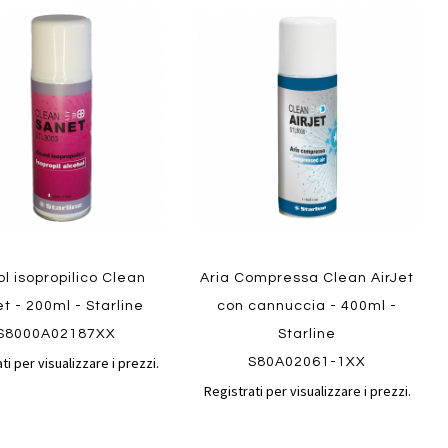
Aggiungi
Aggiungi
gi
Aggiungi
al
al
ai
confronto
confront
i
preferiti
ew
Quickview
ol isopropilico Clean
Aria Compressa Clean AirJet
t - 200ml - Starline
con cannuccia - 400ml -
S8000A02187XX
Starline
ti per visualizzare i prezzi.
S80A02061-1XX
Registrati per visualizzare i prezzi.