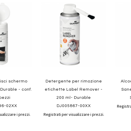
Aggiungi
Aggiungi
Aggiungi
Aggiun
al
al
ai
ai
confronto
confronto
preferiti
preferit
Quickview
Quickvi
lisci schermo
Detergente per rimozione
Alco
Durable - conf.
etichette Label Remover -
Sane
pezzi
200 ml- Durable
Registra
36-02XX
DJ005867-00XX
ualizzare i prezzi.
Registrati per visualizzare i prezzi.