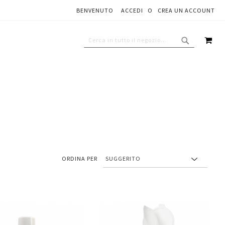
BENVENUTO
ACCEDI
CREA UN ACCOUNT
CAR
CERCA
CERCA
ORDINA PER
Aggiungi
Aggiungi
gi
Aggiungi
al
al
ai