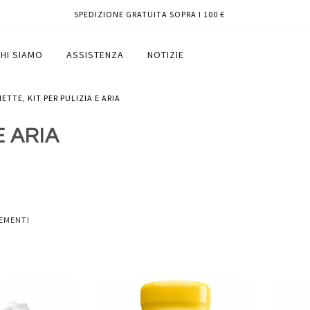
SPEDIZIONE GRATUITA SOPRA I 100 €
HI SIAMO
ASSISTENZA
NOTIZIE
VIETTE, KIT PER PULIZIA E ARIA
E ARIA
EMENTI
Aggiungi
Aggiungi
Aggiungi
Aggiun
al
al
ai
ai