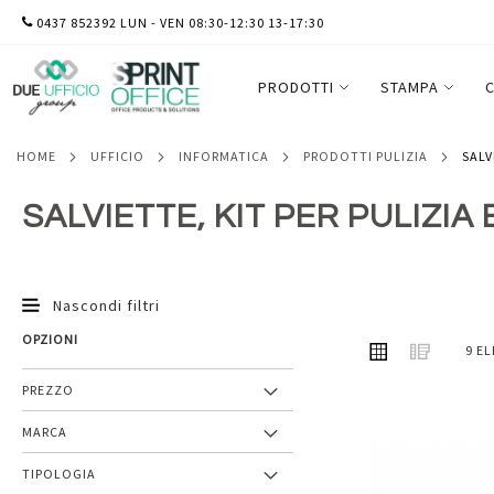
SALTA
0437 852392 LUN - VEN 08:30-12:30 13-17:30
AL
CONTENUTO
PRODOTTI
STAMPA
C
HOME
UFFICIO
INFORMATICA
PRODOTTI PULIZIA
SAL
SALVIETTE, KIT PER PULIZIA 
Nascondi filtri
OPZIONI
MOSTRA
Griglia
Lista
9
EL
COME
PREZZO
MARCA
Aggiungi
TIPOLOGIA
ai