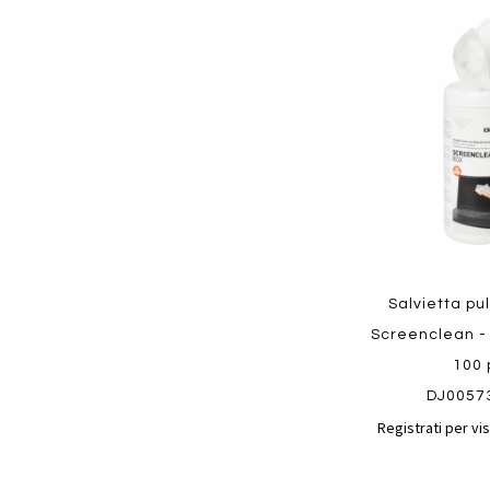
Aggiungi
ai
preferiti
Quickview
Salvietta pu
Screenclean - 
100 
DJ0057
Registrati per vis