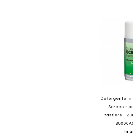
Aggiungi
ai
preferiti
Quickview
Detergente in
Screen - p
tastiere - 20
S8000A
In a