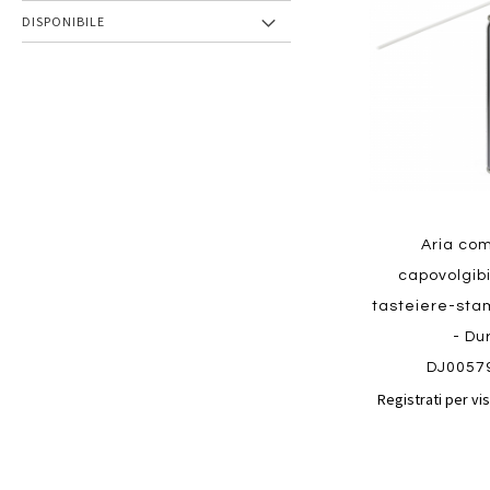
preferiti
DISPONIBILE
Aria co
capovolgibi
tasteiere-sta
- Du
DJ0057
Registrati per vis