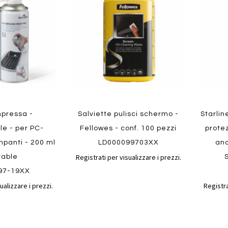
confronto
confronto
preferiti
preferit
mpressa -
Salviette pulisci schermo -
Starlin
le - per PC-
Fellowes - conf. 100 pezzi
prote
mpanti - 200 ml
LD000099703XX
anc
Registrati per visualizzare i prezzi.
rable
97-19XX
ualizzare i prezzi.
Registra