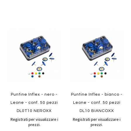
Aggiungi
Aggiung
al
al
Aggiungi
Aggiungi
confronto
confront
ai
ai
preferiti
preferiti
Quickview
Quickview
Puntine Inflex - nero -
Puntine Inflex - bianco -
Leone - conf. 50 pezzi
Leone - conf. 50 pezzi
DL0T10 NEROXX
DL10 BIANCOXX
Registrati per visualizzare i
Registrati per visualizzare i
prezzi.
prezzi.