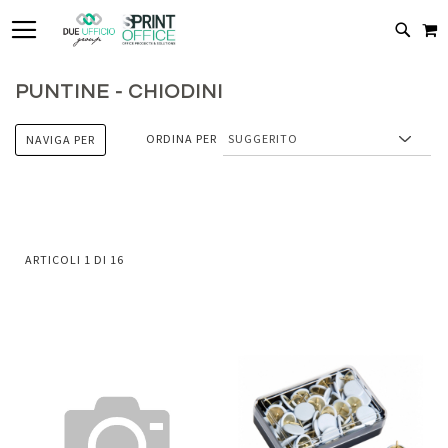
TOGGLE NAV
C
CERC
PUNTINE - CHIODINI
ORDINA PER
NAVIGA PER
ARTICOLI
1
DI
16
Aggiungi
Aggiung
al
al
Aggiungi
Aggiungi
confronto
confront
ai
ai
preferiti
preferiti