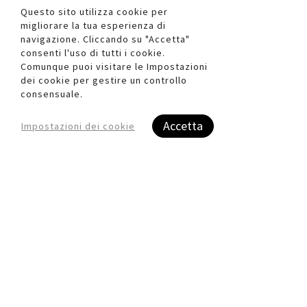
Questo sito utilizza cookie per
Chiodini M15 per
Chiodini W15 per
migliorare la tua esperienza di
fissatrici - con testa - 15
fissatrici - senza testa -
navigazione. Cliccando su "Accetta"
consenti l'uso di tutti i cookie.
mm - acciaio - Romeo
15 mm - acciaio -
Comunque puoi visitare le Impostazioni
Maestri - conf. 1700
Romeo Maestri - conf.
dei cookie per gestire un controllo
pezzi
2000 pezzi
consensuale.
MS001130803XX
MS001130820XX
Accetta
Impostazioni dei cookie
Registrati per visualizzare i
Registrati per visualizzare i
prezzi.
prezzi.