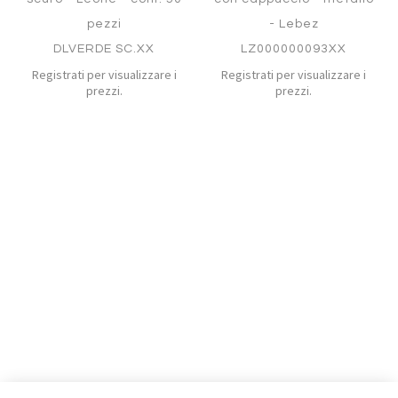
pezzi
- Lebez
DLVERDE SC.XX
LZ000000093XX
Registrati per visualizzare i
Registrati per visualizzare i
prezzi.
prezzi.
Aggiungi
Aggiung
al
al
Aggiungi
Aggiungi
confronto
confront
ai
ai
preferiti
preferiti
Quickview
Quickview