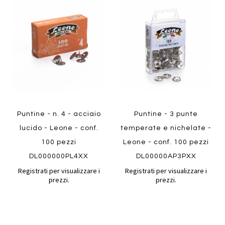
al
al
Aggiungi
Aggiungi
confronto
confront
ai
ai
preferiti
preferiti
Quickview
Quickview
Puntine - n. 4 - acciaio
Puntine - 3 punte
lucido - Leone - conf.
temperate e nichelate -
100 pezzi
Leone - conf. 100 pezzi
DL000000PL4XX
DL00000AP3PXX
Registrati per visualizzare i
Registrati per visualizzare i
prezzi.
prezzi.