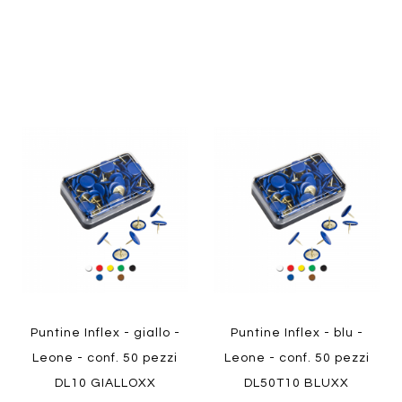
Aggiungi
Aggiung
al
al
Aggiungi
Aggiungi
confronto
confront
ai
ai
preferiti
preferiti
Quickview
Quickview
Puntine Inflex - giallo -
Puntine Inflex - blu -
Leone - conf. 50 pezzi
Leone - conf. 50 pezzi
DL10 GIALLOXX
DL50T10 BLUXX