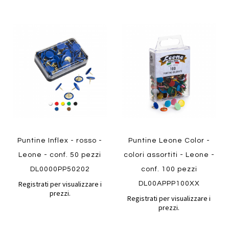
Aggiungi
Aggiung
al
al
Aggiungi
Aggiungi
confronto
confront
ai
ai
preferiti
preferiti
Quickview
Quickview
Puntine Inflex - rosso -
Puntine Leone Color -
Leone - conf. 50 pezzi
colori assortiti - Leone -
DL0000PP50202
conf. 100 pezzi
Registrati per visualizzare i
DL00APPP100XX
prezzi.
Registrati per visualizzare i
prezzi.