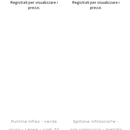
Registrati per visualizzare i
Registrati per visualizzare i
prezzi.
prezzi.
Aggiungi
Aggiung
al
al
Aggiungi
Aggiungi
confronto
confront
ai
ai
preferiti
preferiti
Quickview
Quickview
Puntine Inflex - verde
Spillone infilzacarte -
scuro - Leone - conf. 50
con cappuccio - metallo