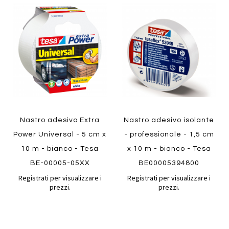
Aggiungi
Aggiung
al
al
Aggiungi
Aggiungi
confronto
confront
ai
ai
Quickview
Quickview
preferiti
preferiti
Nastro adesivo Extra
Nastro adesivo isolante
Power Universal - 5 cm x
- professionale - 1,5 cm
10 m - bianco - Tesa
x 10 m - bianco - Tesa
BE-00005-05XX
BE00005394800
Registrati per visualizzare i
Registrati per visualizzare i
prezzi.
prezzi.