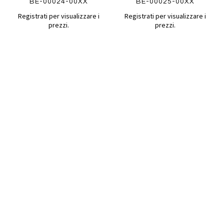
BE-00024-00XX
BE-00025-00XX
Registrati per visualizzare i
Registrati per visualizzare i
prezzi.
prezzi.
Aggiungi
Aggiung
al
al
Aggiungi
Aggiungi
confronto
confront
ai
ai
Quickview
Quickview
preferiti
preferiti