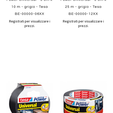
10 m - grigio - Tesa
25 m - grigio - Tesa
BE-00000-06XX
BE-00000-12XX
Registrati per visualizzare i
Registrati per visualizzare i
prezzi.
prezzi.
Aggiungi
Aggiung
al
al
Aggiungi
Aggiungi
confronto
confront
ai
ai
Quickview
Quickview
preferiti
preferiti