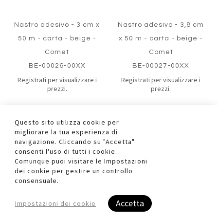
Nastro adesivo - 3 cm x
Nastro adesivo - 3,8 cm
50 m - carta - beige -
x 50 m - carta - beige -
Comet
Comet
BE-00026-00XX
BE-00027-00XX
Registrati per visualizzare i
Registrati per visualizzare i
prezzi.
prezzi.
Questo sito utilizza cookie per
migliorare la tua esperienza di
navigazione. Cliccando su "Accetta"
consenti l'uso di tutti i cookie.
Comunque puoi visitare le Impostazioni
dei cookie per gestire un controllo
consensuale.
Aggiungi
Aggiung
Accetta
Impostazioni dei cookie
al
al
Aggiungi
Aggiungi
confronto
confront
ai
ai