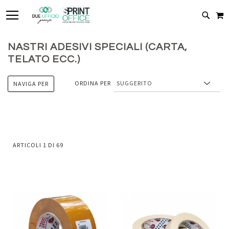
TOGGLE NAV
C
CERC
NASTRI ADESIVI SPECIALI (CARTA,
TELATO ECC.)
ORDINA PER
NAVIGA PER
ARTICOLI
1
DI
69
Aggiungi
Aggiung
al
al
Aggiungi
Aggiungi
confronto
confront
ai
ai
preferiti
preferiti