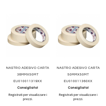
Aggiungi
Aggiung
al
al
Aggiungi
Aggiungi
confronto
confront
ai
ai
Quickview
preferiti
preferiti
Quickview
NASTRO ADESIVO CARTA
NASTRO ADESIVO CARTA
38MMX50MT
50MMX50MT
EU010011319XX
EU010011360XX
Consigliato!
Consigliato!
Registrati per visualizzare i
Registrati per visualizzare i
prezzi.
prezzi.