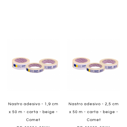
Aggiungi
Aggiung
al
al
Aggiungi
Aggiungi
confronto
confront
ai
ai
Quickview
Quickview
preferiti
preferiti
Nastro adesivo - 1,9 cm
Nastro adesivo - 2,5 cm
x 50 m - carta - beige -
x 50 m - carta - beige -
Comet
Comet