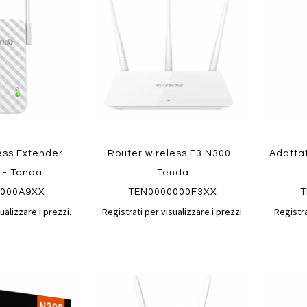
confronto
confronto
preferiti
preferit
ess Extender
Router wireless F3 N300 -
Adatta
 - Tenda
Tenda
0000A9XX
TEN0000000F3XX
T
ualizzare i prezzi.
Registrati per visualizzare i prezzi.
Registra
Aggiungi
Aggiungi
Aggiungi
Aggiun
al
al
ai
ai