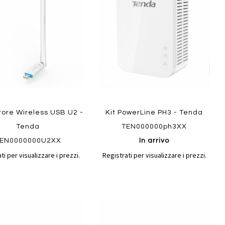
confronto
confront
i
preferiti
tore Wireless USB U2 -
Kit PowerLine PH3 - Tenda
Tenda
TEN000000ph3XX
EN0000000U2XX
In arrivo
ti per visualizzare i prezzi.
Registrati per visualizzare i prezzi.
Aggiungi
Aggiungi
gi
Aggiungi
al
al
ai