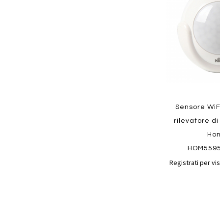
preferiti
Quickview
Sensore WiFi
rilevatore d
Ho
HOM559
Registrati per vis