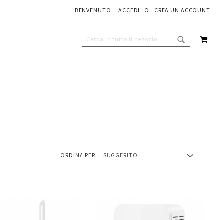
BENVENUTO
ACCEDI
CREA UN ACCOUNT
CAR
CERCA
CERCA
ORDINA PER
Aggiungi
Aggiungi
gi
Aggiungi
al
al
ai