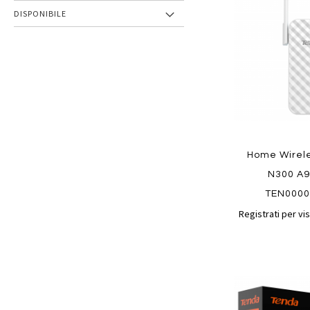
preferiti
DISPONIBILE
Home Wirel
N300 A9
TEN000
Registrati per vis
Aggiungi
ai