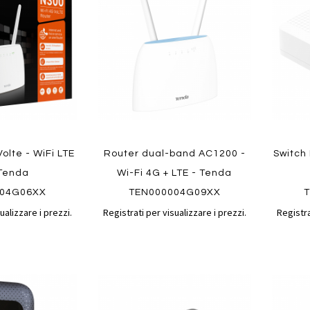
confronto
confronto
preferiti
preferit
Quickview
Quickvi
olte - WiFi LTE
Router dual-band AC1200 -
Switch 
 Tenda
Wi-Fi 4G + LTE - Tenda
004G06XX
TEN000004G09XX
T
ualizzare i prezzi.
Registrati per visualizzare i prezzi.
Registra
Aggiungi
Aggiungi
Aggiungi
Aggiun
al
al
ai
ai