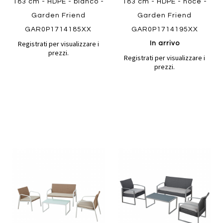
183 cm - HDPE - bianco -
183 cm - HDPE - noce -
Garden Friend
Garden Friend
GAR0P1714185XX
GAR0P1714195XX
Registrati per visualizzare i
In arrivo
prezzi.
Registrati per visualizzare i
prezzi.
Aggiungi
Aggiung
al
al
Aggiungi
Aggiungi
confronto
confront
ai
ai
preferiti
preferiti
Quickview
Quickview