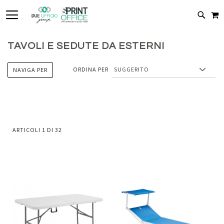
TOGGLE NAV
C
CERC
TAVOLI E SEDUTE DA ESTERNI
ORDINA PER
NAVIGA PER
ARTICOLI
1
DI
32
Aggiungi
Aggiung
al
al
Aggiungi
Aggiungi
confronto
confront
ai
ai
preferiti
preferiti