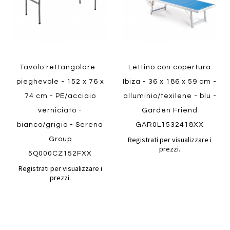
Tavolo rettangolare -
Lettino con copertura
pieghevole - 152 x 76 x
Ibiza - 36 x 186 x 59 cm -
74 cm - PE/acciaio
alluminio/texilene - blu -
verniciato -
Garden Friend
bianco/grigio - Serena
GAR0L1532418XX
Registrati per visualizzare i
Group
prezzi.
5Q000CZ152FXX
Registrati per visualizzare i
prezzi.