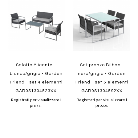
al
al
Aggiungi
Aggiungi
confronto
confront
ai
ai
Quickview
Quickview
preferiti
preferiti
Salotto Alicante -
Set pranzo Bilbao -
bianco/grigio - Garden
nero/grigio - Garden
Friend - set 4 elementi
Friend - set 5 elementi
GAR0S1304523XX
GAR0S1304592XX
Registrati per visualizzare i
Registrati per visualizzare i
prezzi.
prezzi.