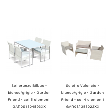
Aggiungi
Aggiung
al
al
Aggiungi
Aggiungi
confronto
confront
ai
ai
Quickview
Quickview
preferiti
preferiti
Set pranzo Bilbao -
Salotto Valencia -
bianco/grigio - Garden
bianco/grigio - Garden
Friend - set 5 elementi
Friend - set 4 elementi
GAR0S1304593XX
GAR0S1383022XX