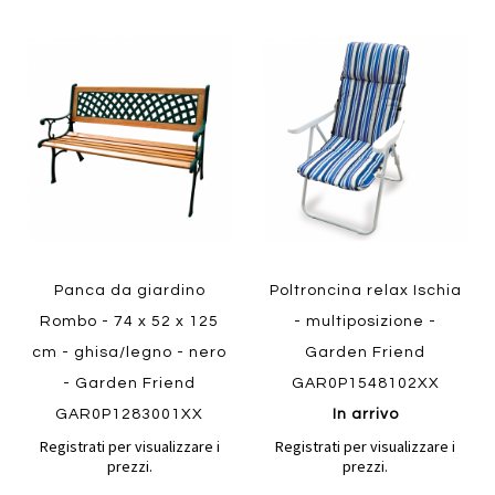
Aggiungi
Aggiung
al
al
Aggiungi
Aggiungi
confronto
confront
ai
ai
preferiti
preferiti
Quickview
Quickview
Panca da giardino
Poltroncina relax Ischia
Rombo - 74 x 52 x 125
- multiposizione -
cm - ghisa/legno - nero
Garden Friend
- Garden Friend
GAR0P1548102XX
GAR0P1283001XX
In arrivo
Registrati per visualizzare i
Registrati per visualizzare i
prezzi.
prezzi.