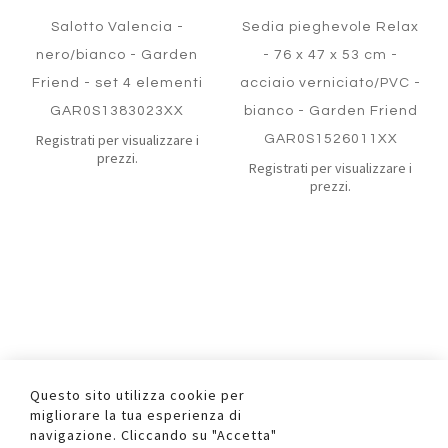
Salotto Valencia -
Sedia pieghevole Relax
nero/bianco - Garden
- 76 x 47 x 53 cm -
Friend - set 4 elementi
acciaio verniciato/PVC -
GAR0S1383023XX
bianco - Garden Friend
Registrati per visualizzare i
GAR0S1526011XX
prezzi.
Registrati per visualizzare i
prezzi.
Aggiungi
Aggiung
Questo sito utilizza cookie per
al
al
Aggiungi
Aggiungi
migliorare la tua esperienza di
confronto
confront
ai
ai
Quickview
navigazione. Cliccando su "Accetta"
preferiti
preferiti