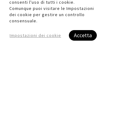
Quickview
consenti l'uso di tutti i cookie.
Comunque puoi visitare le Impostazioni
dei cookie per gestire un controllo
consensuale.
Accetta
Impostazioni dei cookie
Sedia pieghevole Relax
Salotto Ankara -
- 76 x 47 x 53 cm -
nero/grigio - Garden
acciaio verniciato/PVC -
Friend - set 4 elementi
blu - Garden Friend
GAR0S1617067XX
Registrati per visualizzare i
GAR0S1526012XX
prezzi.
Registrati per visualizzare i
prezzi.