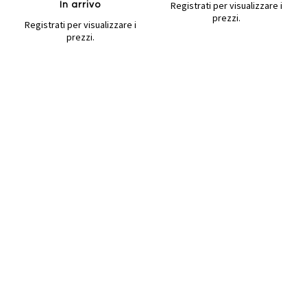
Registrati per visualizzare i
In arrivo
prezzi.
Registrati per visualizzare i
prezzi.
Aggiungi
Aggiung
al
al
Aggiungi
Aggiungi
confronto
confront
ai
ai
Quickview
preferiti
preferiti
Quickview