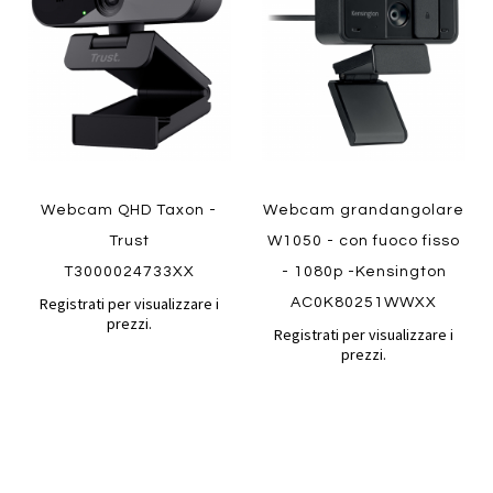
confronto
confront
ai
ai
preferiti
preferiti
Quickview
Quickview
Webcam QHD Taxon -
Webcam grandangolare
Trust
W1050 - con fuoco fisso
T3000024733XX
- 1080p -Kensington
Registrati per visualizzare i
AC0K80251WWXX
prezzi.
Registrati per visualizzare i
prezzi.