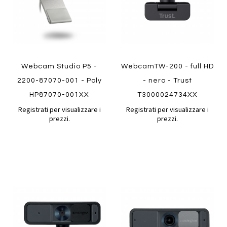
Webcam Studio P5 -
WebcamTW-200 - full HD
2200-87070-001 - Poly
- nero - Trust
HP87070-001XX
T3000024734XX
Registrati per visualizzare i
Registrati per visualizzare i
prezzi.
prezzi.
Aggiungi
Aggiung
al
al
Aggiungi
Aggiungi
confronto
confront
ai
ai
preferiti
preferiti