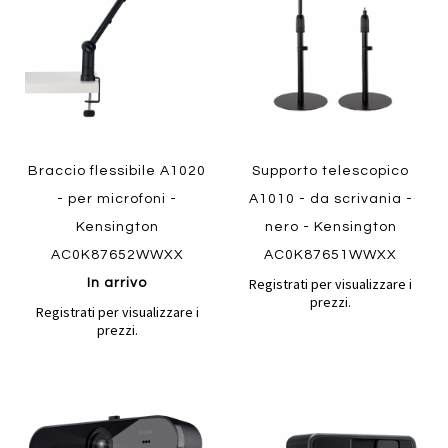
preferiti
preferiti
Quickview
Quickview
Braccio flessibile A1020
Supporto telescopico
- per microfoni -
A1010 - da scrivania -
Kensington
nero - Kensington
AC0K87652WWXX
AC0K87651WWXX
Registrati per visualizzare i
In arrivo
prezzi.
Registrati per visualizzare i
prezzi.
Aggiungi
Aggiung
al
al
Aggiungi
Aggiungi