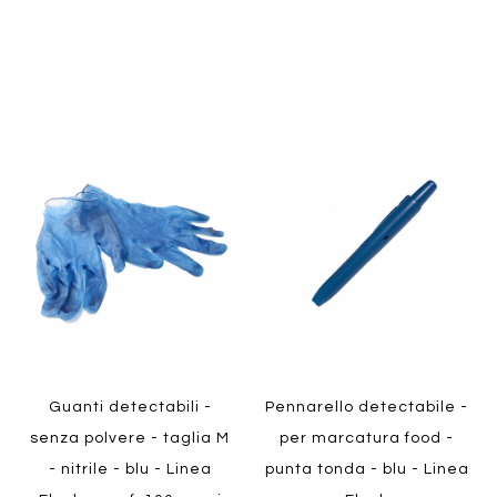
Aggiungi
Aggiung
al
al
Aggiungi
Aggiungi
confronto
confront
ai
ai
preferiti
preferiti
Quickview
Quickview
Guanti detectabili -
Pennarello detectabile -
senza polvere - taglia M
per marcatura food -
- nitrile - blu - Linea
punta tonda - blu - Linea