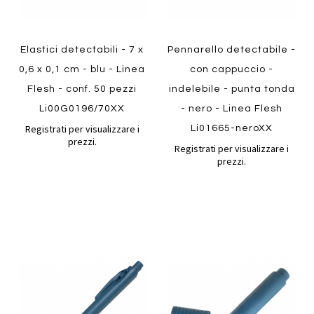
Elastici detectabili - 7 x
Pennarello detectabile -
0,6 x 0,1 cm - blu - Linea
con cappuccio -
Flesh - conf. 50 pezzi
indelebile - punta tonda
Li00G0196/70XX
- nero - Linea Flesh
Registrati per visualizzare i
Li01665-neroXX
prezzi.
Registrati per visualizzare i
prezzi.
Aggiungi
Aggiung
al
al
Aggiungi
Aggiungi
confronto
confront
ai
ai
preferiti
preferiti