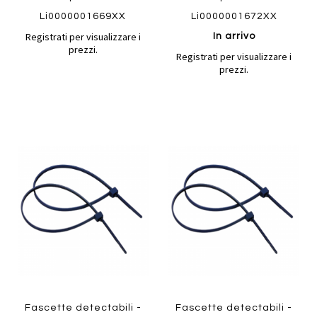
Li0000001669XX
Li0000001672XX
Registrati per visualizzare i
In arrivo
prezzi.
Registrati per visualizzare i
prezzi.
Aggiungi
Aggiung
al
al
Aggiungi
Aggiungi
confronto
confront
ai
ai
preferiti
preferiti
Quickview
Quickview
Fascette detectabili -
Fascette detectabili -