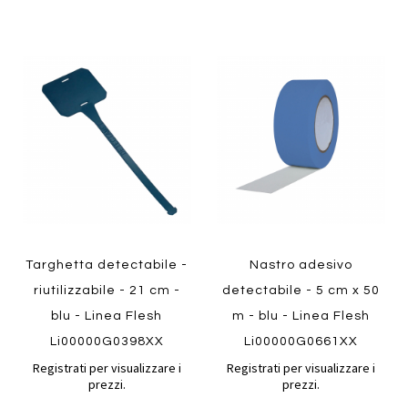
Aggiungi
Aggiung
al
al
Aggiungi
Aggiungi
confronto
confront
ai
ai
preferiti
preferiti
Quickview
Quickview
Targhetta detectabile -
Nastro adesivo
riutilizzabile - 21 cm -
detectabile - 5 cm x 50
blu - Linea Flesh
m - blu - Linea Flesh
Li00000G0398XX
Li00000G0661XX
Registrati per visualizzare i
Registrati per visualizzare i
prezzi.
prezzi.