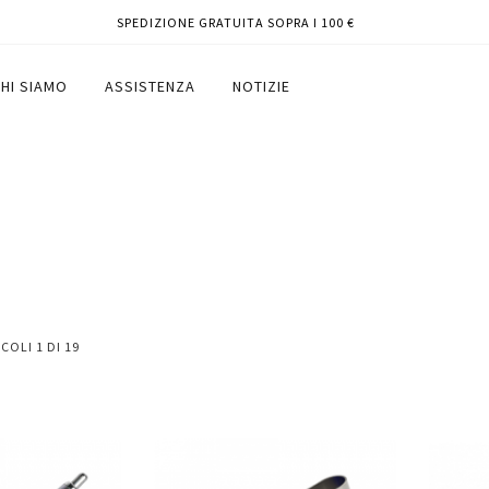
SPEDIZIONE GRATUITA SOPRA I 100 €
HI SIAMO
ASSISTENZA
NOTIZIE
ICOLI
1
DI
19
Aggiungi
Aggiungi
Aggiungi
Aggiun
al
al
ai
ai