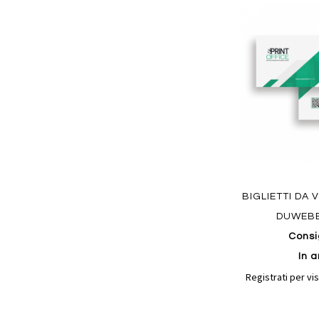
Aggiungi
ai
preferiti
Quickview
BIGLIETTI DA 
DUWEBB
Consi
In a
Registrati per vis