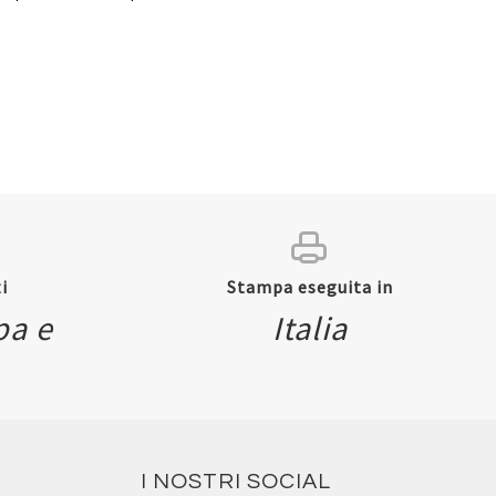
i
Stampa eseguita in
pa e
Italia
ew
I NOSTRI SOCIAL