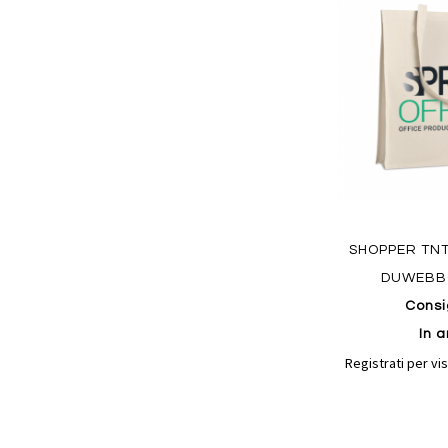
ai
preferiti
Quickview
SHOPPER TN
DUWEBB
Consi
In a
Registrati per vis