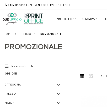
SALTA
0437 852392 LUN - VEN 08:30-12:30 13-17:30
AL
CONTENUTO
PRODOTTI
STAMPA
C
HOME
UFFICIO
PROMOZIONALE
PROMOZIONALE
Nascondi filtri
OPZIONI
MOSTRA
Griglia
Lista
ART
COME
CATEGORIA
PREZZO
Aggiungi
MARCA
ai