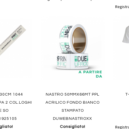
Registra
Aggiungi
Aggiungi
Aggiungi
Aggiun
al
al
ai
ai
confronto
confronto
preferiti
preferit
Quickview
 30CM 1044
NASTRO 50MMX66MT PPL
T
Quickvi
PA 2 COL.LOGHI
ACRILICO FONDO BIANCO
E SO
STAMPATO
1925105
DUWEBNASTROXX
Registra
gliato!
Consigliato!