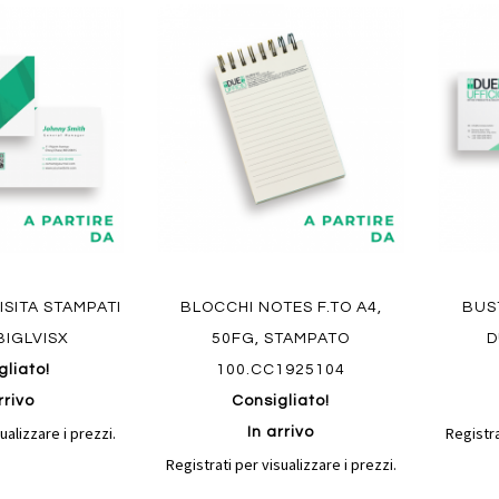
Aggiungi
Aggiungi
Aggiungi
Aggiun
al
al
ai
ai
confronto
confronto
preferiti
preferit
Quickvi
VISITA STAMPATI
BLOCCHI NOTES F.TO A4,
BUS
Quickview
IGLVISX
50FG, STAMPATO
D
gliato!
100.CC1925104
rrivo
Consigliato!
ualizzare i prezzi.
Registra
In arrivo
Registrati per visualizzare i prezzi.