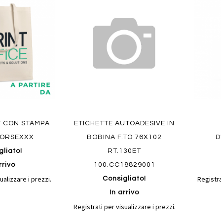
al
al
ai
ai
confronto
confronto
preferiti
preferit
Quickview
Quickvi
T CON STAMPA
ETICHETTE AUTOADESIVE IN
ORSEXXX
BOBINA F.TO 76X102
D
gliato!
RT.130ET
rrivo
100.CC18829001
ualizzare i prezzi.
Registra
Consigliato!
In arrivo
Registrati per visualizzare i prezzi.