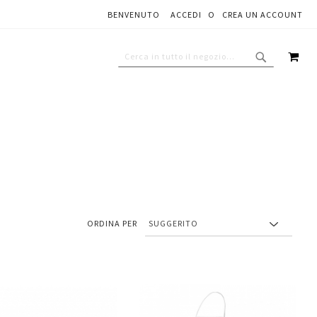
BENVENUTO
ACCEDI
CREA UN ACCOUNT
CAR
CERCA
CERCA
ORDINA PER
Aggiungi
Aggiungi
gi
Aggiungi
al
al
ai