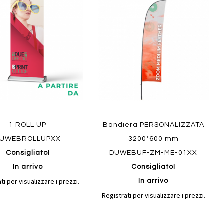
al
al
ai
confronto
confront
i
preferiti
Quickview
ew
1 ROLL UP
Bandiera PERSONALIZZATA
UWEBROLLUPXX
3200*600 mm
Consigliato!
DUWEBUF-ZM-ME-01XX
In arrivo
Consigliato!
ti per visualizzare i prezzi.
In arrivo
Registrati per visualizzare i prezzi.