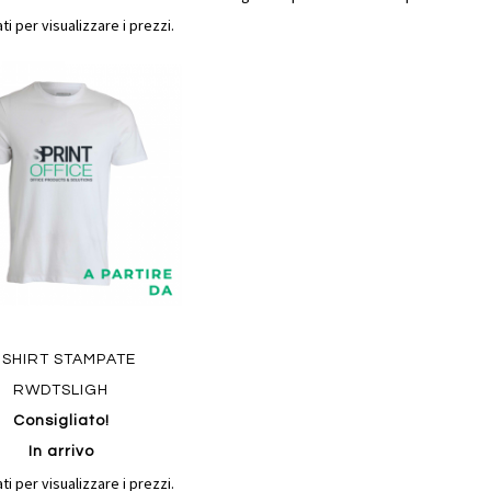
ti per visualizzare i prezzi.
Aggiungi
gi
al
confronto
i
Quickview
-SHIRT STAMPATE
ew
RWDTSLIGH
Consigliato!
In arrivo
ti per visualizzare i prezzi.