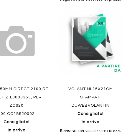
Aggiungi
Aggiungi
gi
Aggiungi
al
al
ai
confronto
confront
i
preferiti
ew
X50MM DIRECT 2100 RT
VOLANTINI 15X21CM
Quickview
ET Z-L3003353, PER
STAMPATI
ZQ620
DUWEBVOLANTIN
100.CC18829002
Consigliato!
Consigliato!
In arrivo
Registrati per visualizzare i prezzi.
In arrivo