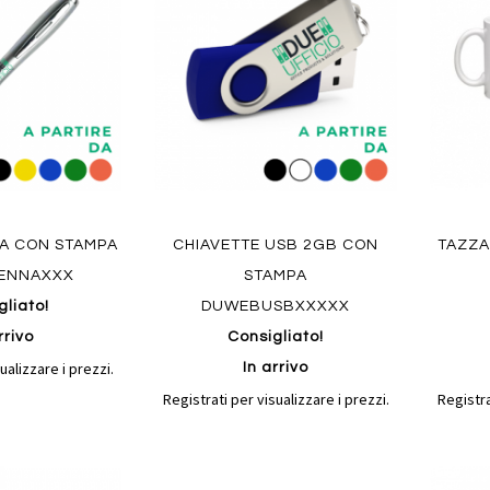
confronto
confronto
preferiti
preferit
RA CON STAMPA
CHIAVETTE USB 2GB CON
TAZZA
ENNAXXX
STAMPA
gliato!
DUWEBUSBXXXXX
rrivo
Consigliato!
ualizzare i prezzi.
In arrivo
Registrati per visualizzare i prezzi.
Registra
Aggiungi
Aggiungi
Aggiungi
Aggiun