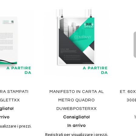
Aggiungi
Aggiungi
Aggiungi
Aggiun
al
al
ai
ai
confronto
confronto
preferiti
preferit
Quickvi
Quickview
ERA STAMPATI
MANIFESTO IN CARTA AL
ET. 60
GLETTXX
METRO QUADRO
300
gliato!
DUWEBPOSTERXX
rrivo
Consigliato!
ualizzare i prezzi.
In arrivo
Registrati per visualizzare i prezzi.