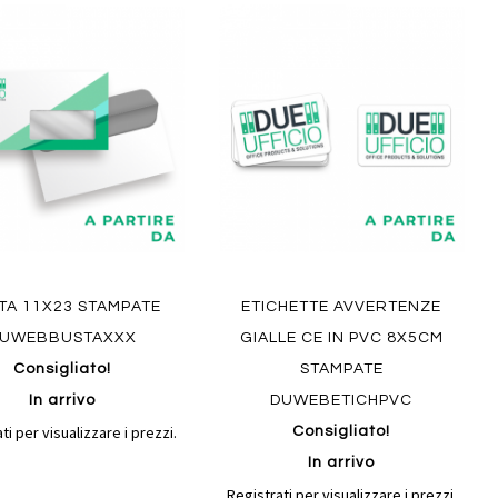
Aggiungi
Aggiungi
gi
Aggiungi
al
al
ai
confronto
confront
i
preferiti
ew
Quickview
TA 11X23 STAMPATE
ETICHETTE AVVERTENZE
UWEBBUSTAXXX
GIALLE CE IN PVC 8X5CM
Consigliato!
STAMPATE
In arrivo
DUWEBETICHPVC
ti per visualizzare i prezzi.
Consigliato!
In arrivo
Registrati per visualizzare i prezzi.