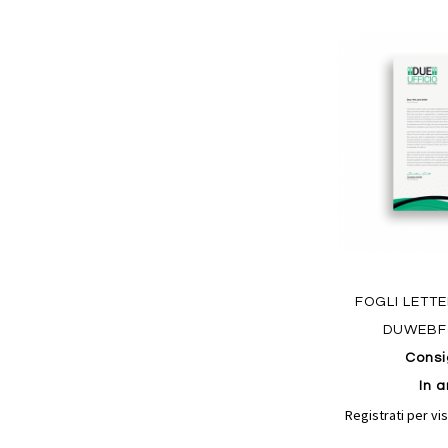
Aggiungi
ai
preferiti
Quickview
FOGLI LETT
DUWEBF
Consi
In a
Registrati per vis