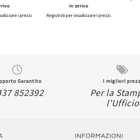
rrivo
In arrivo
ualizzare i prezzi.
Registrati per visualizzare i prezzi.
pporto Garantito
I migliori prezz
437 852392
Per la Stam
Quickvi
l'Ufficio
Quickview
A
INFORMAZIONI