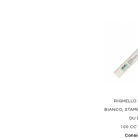
Aggiungi
ai
preferiti
Quickview
RIGHELLO
BIANCO, STAM
DU 
100.CC
Consi