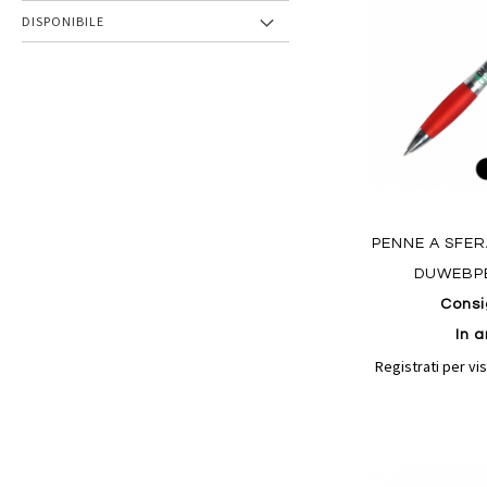
preferiti
DISPONIBILE
PENNE A SFE
DUWEBP
Consi
In a
Registrati per vis
Aggiungi