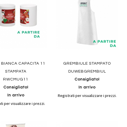
confronto
confront
i
preferiti
 BIANCA CAPACITA 11
GREMBIULE STAMPATO
STAMPATA
DUWEBGREMBIUL
RWCMUG11
Consigliato!
Consigliato!
In arrivo
Registrati per visualizzare i prezzi.
In arrivo
ti per visualizzare i prezzi.
Aggiungi
Aggiungi
gi
Aggiungi