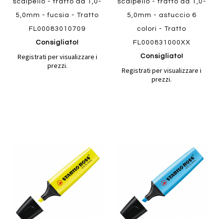
scalpello - tratto da 1,0-
scalpello - tratto da 1,0-
5,0mm - fucsia - Tratto
5,0mm - astuccio 6
FL00083010709
colori - Tratto
Consigliato!
FL000831000XX
Registrati per visualizzare i
Consigliato!
prezzi.
Registrati per visualizzare i
prezzi.
Aggiungi
Aggiung
al
al
Aggiungi
Aggiungi
confronto
confront
ai
ai
preferiti
preferiti
Quickview
Quickview