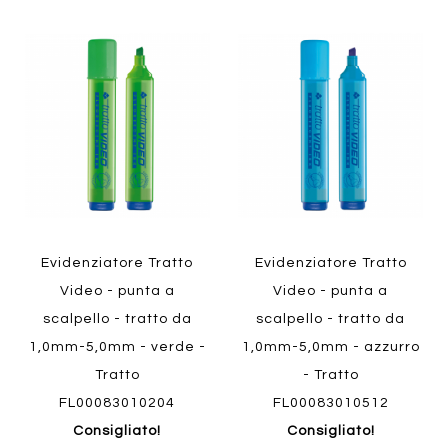
Aggiungi
Aggiung
al
al
Aggiungi
Aggiungi
confronto
confront
ai
ai
preferiti
preferiti
Quickview
Quickview
Evidenziatore Tratto
Evidenziatore Tratto
Video - punta a
Video - punta a
scalpello - tratto da
scalpello - tratto da
1,0mm-5,0mm - verde -
1,0mm-5,0mm - azzurro
Tratto
- Tratto
FL00083010204
FL00083010512
Consigliato!
Consigliato!