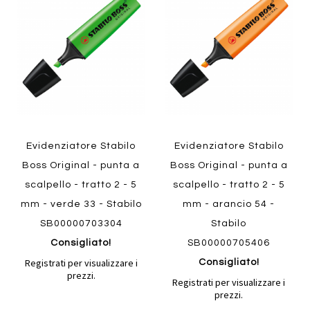
al
al
Aggiungi
Aggiungi
confronto
confront
ai
ai
preferiti
preferiti
Quickview
Quickview
Evidenziatore Stabilo
Evidenziatore Stabilo
Boss Original - punta a
Boss Original - punta a
scalpello - tratto 2 - 5
scalpello - tratto 2 - 5
mm - verde 33 - Stabilo
mm - arancio 54 -
SB00000703304
Stabilo
Consigliato!
SB00000705406
Registrati per visualizzare i
Consigliato!
prezzi.
Registrati per visualizzare i
prezzi.