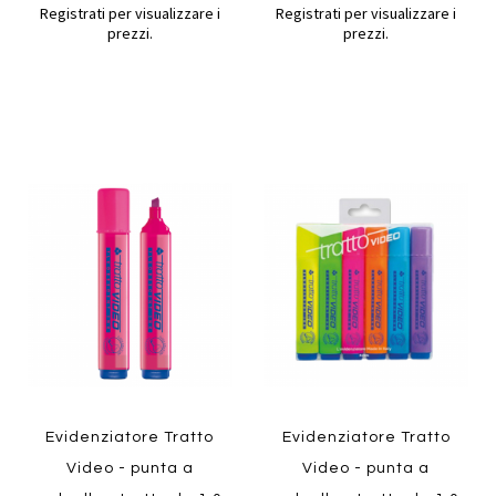
Registrati per visualizzare i
Registrati per visualizzare i
prezzi.
prezzi.
Aggiungi
Aggiung
al
al
Aggiungi
Aggiungi
confronto
confront
ai
ai
preferiti
preferiti
Quickview
Quickview
Evidenziatore Tratto
Evidenziatore Tratto
Video - punta a
Video - punta a