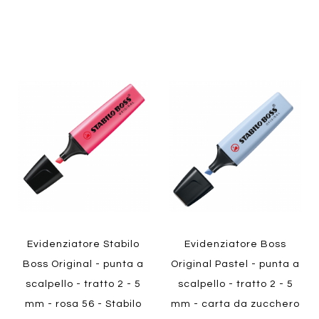
Aggiungi
Aggiung
al
al
Aggiungi
Aggiungi
confronto
confront
ai
ai
preferiti
preferiti
Quickview
Quickview
Evidenziatore Stabilo
Evidenziatore Boss
Boss Original - punta a
Original Pastel - punta a
scalpello - tratto 2 - 5
scalpello - tratto 2 - 5
mm - rosa 56 - Stabilo
mm - carta da zucchero