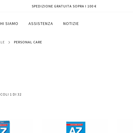
SPEDIZIONE GRATUITA SOPRA I 100 €
HI SIAMO
ASSISTENZA
NOTIZIE
ALE
PERSONAL CARE
ICOLI
1
DI
32
Aggiungi
Aggiungi
Aggiungi
Aggiun
al
al
ai
ai