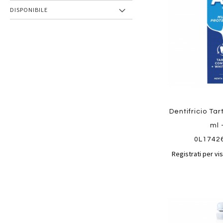
preferiti
DISPONIBILE
Dentifricio Tar
ml 
0L1742
Registrati per vis
Aggiungi
ai