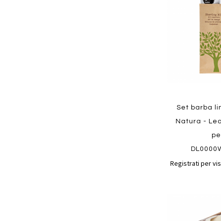
preferiti
Quickview
Set barba l
Natura - Leo
pe
DL0000
Registrati per vis
Aggiungi
ai