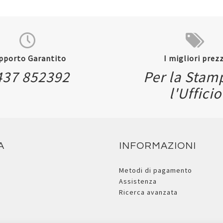
pporto Garantito
I migliori prezz
437 852392
Per la Stam
Quickvi
l'Ufficio
Quickview
A
INFORMAZIONI
Metodi di pagamento
Assistenza
Ricerca avanzata