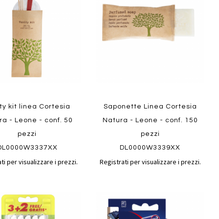
confronto
confront
i
preferiti
ew
Quickview
ty kit linea Cortesia
Saponette Linea Cortesia
a - Leone - conf. 50
Natura - Leone - conf. 150
pezzi
pezzi
DL0000W3337XX
DL0000W3339XX
ti per visualizzare i prezzi.
Registrati per visualizzare i prezzi.
Aggiungi
Aggiungi
gi
Aggiungi
al
al
ai