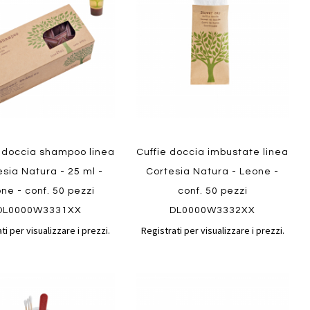
confronto
confront
i
preferiti
Quickview
i doccia shampoo linea
Cuffie doccia imbustate linea
ew
sia Natura - 25 ml -
Cortesia Natura - Leone -
ne - conf. 50 pezzi
conf. 50 pezzi
DL0000W3331XX
DL0000W3332XX
ti per visualizzare i prezzi.
Registrati per visualizzare i prezzi.
Aggiungi
Aggiungi
gi
Aggiungi
al
al
ai