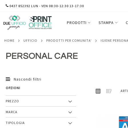
SALTA
0437 852392 LUN - VEN 08:30-12:30 13-17:30
AL
CONTENUTO
PRODOTTI
STAMPA
C
HOME
UFFICIO
PRODOTTI PER COMUNITA'
IGIENE PERSON
PERSONAL CARE
Nascondi filtri
OPZIONI
MOSTRA
Griglia
Lista
ART
COME
PREZZO
MARCA
Aggiungi
TIPOLOGIA
ai