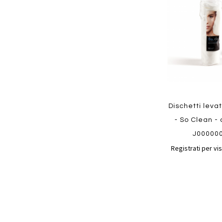
preferiti
Quickview
Dischetti leva
- So Clean - 
J00000
Registrati per vis