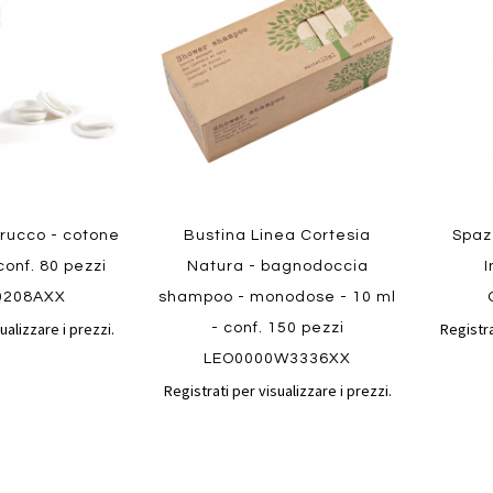
confronto
confronto
preferiti
preferit
Quickvi
trucco - cotone
Bustina Linea Cortesia
Spaz
Quickview
conf. 80 pezzi
Natura - bagnodoccia
I
0208AXX
shampoo - monodose - 10 ml
ualizzare i prezzi.
Registra
- conf. 150 pezzi
LEO0000W3336XX
Registrati per visualizzare i prezzi.