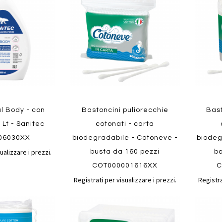
confronto
confronto
preferiti
preferit
Quickview
Quickvi
l Body - con
Bastoncini puliorecchie
Bast
1 Lt - Sanitec
cotonati - carta
06030XX
biodegradabile - Cotoneve -
biodeg
ualizzare i prezzi.
busta da 160 pezzi
ba
COT000001616XX
C
Registrati per visualizzare i prezzi.
Registra
Aggiungi
Aggiungi
Aggiungi
Aggiun
al
al
ai
ai