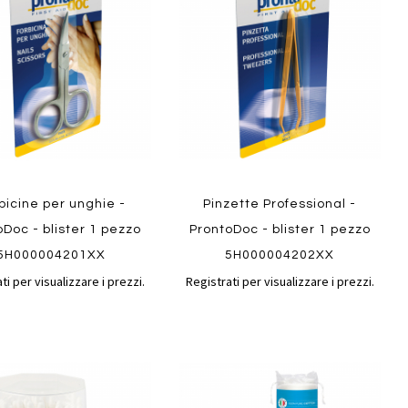
confronto
confront
i
preferiti
bicine per unghie -
Pinzette Professional -
oDoc - blister 1 pezzo
ProntoDoc - blister 1 pezzo
5H000004201XX
5H000004202XX
ti per visualizzare i prezzi.
Registrati per visualizzare i prezzi.
Aggiungi
Aggiungi
gi
Aggiungi
al
al
ai