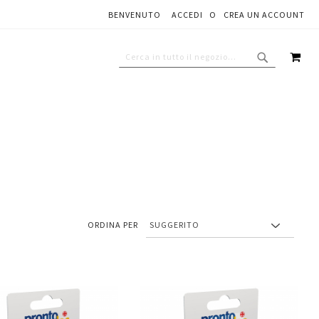
BENVENUTO
ACCEDI
CREA UN ACCOUNT
CAR
CERCA
CERCA
ORDINA PER
Aggiungi
Aggiungi
gi
Aggiungi
al
al
ai