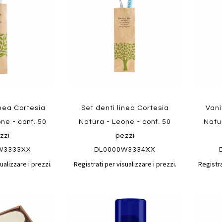
confronto
confronto
preferiti
preferit
Quickview
Quickvi
inea Cortesia
Set denti linea Cortesia
Vani
ne - conf. 50
Natura - Leone - conf. 50
Natur
zzi
pezzi
W3333XX
DL0000W3334XX
ualizzare i prezzi.
Registrati per visualizzare i prezzi.
Registra
Aggiungi
Aggiungi
Aggiungi
Aggiun
al
al
ai
ai