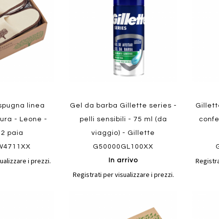
confronto
confronto
preferiti
preferit
Quickview
Quickvi
 spugna linea
Gel da barba Gillette series -
Gillet
ura - Leone -
pelli sensibili - 75 ml (da
confe
12 paia
viaggio) - Gillette
W4711XX
G50000GL100XX
ualizzare i prezzi.
Registra
In arrivo
Registrati per visualizzare i prezzi.
Aggiungi
Aggiungi
Aggiungi
Aggiun
al
al
ai
ai