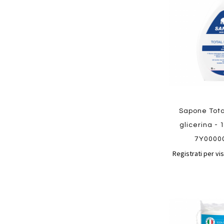
preferiti
Quickview
Sapone Tota
glicerina - 
7Y0000
Registrati per vis
Aggiungi
ai