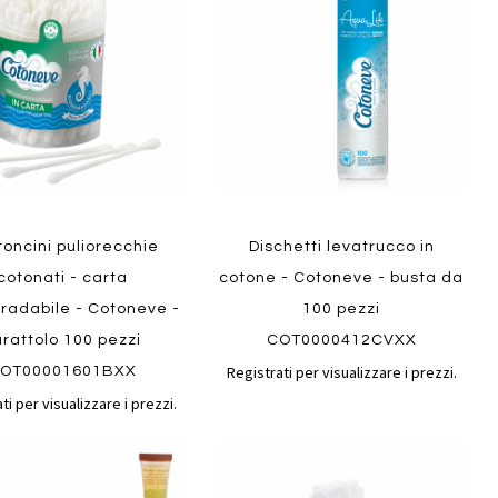
confronto
confront
i
preferiti
ew
Quickview
oncini puliorecchie
Dischetti levatrucco in
cotonati - carta
cotone - Cotoneve - busta da
radabile - Cotoneve -
100 pezzi
rattolo 100 pezzi
COT0000412CVXX
Registrati per visualizzare i prezzi.
OT00001601BXX
ti per visualizzare i prezzi.
Aggiungi
Aggiungi
gi
Aggiungi
al
al
ai