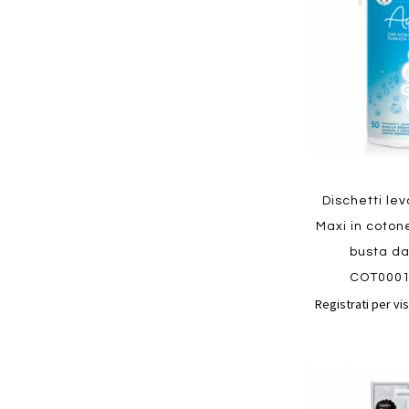
preferiti
Quickview
Dischetti le
Maxi in coton
busta da
COT000
Registrati per vis
Aggiungi
ai