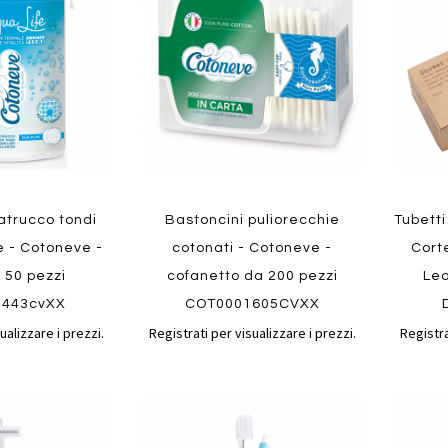
confronto
confronto
preferiti
preferit
vatrucco tondi
Bastoncini puliorecchie
Tubett
Quickview
Quickvi
e - Cotoneve -
cotonati - Cotoneve -
Corte
 50 pezzi
cofanetto da 200 pezzi
Leo
1443cvXX
COT0001605CVXX
ualizzare i prezzi.
Registrati per visualizzare i prezzi.
Registra
Aggiungi
Aggiungi
Aggiungi
Aggiun
al
al
ai
ai