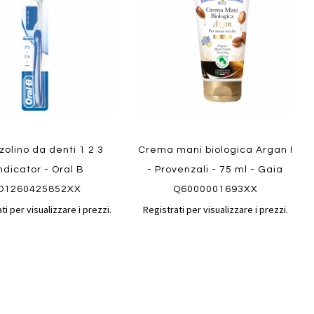
confronto
confront
i
preferiti
ew
Quickview
zolino da denti 1 2 3
Crema mani biologica Argan I
ndicator - Oral B
- Provenzali - 75 ml - Gaia
O1260425852XX
Q6000001693XX
ti per visualizzare i prezzi.
Registrati per visualizzare i prezzi.