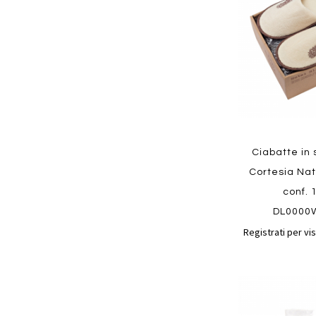
preferiti
Quickview
Ciabatte in
Cortesia Nat
conf. 
DL0000
Registrati per vis
Aggiungi
ai