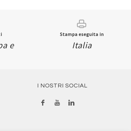
i
Stampa eseguita in
pa e
Italia
ew
Quickview
I NOSTRI SOCIAL