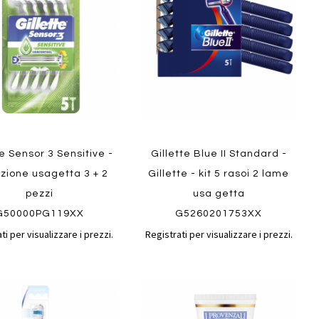
confronto
confront
i
preferiti
ew
Quickview
te Sensor 3 Sensitive -
Gillette Blue II Standard -
zione usagetta 3 + 2
Gillette - kit 5 rasoi 2 lame
pezzi
usa getta
G50000PG119XX
G5260201753XX
ti per visualizzare i prezzi.
Registrati per visualizzare i prezzi.
Aggiungi
Aggiungi
gi
Aggiungi
al
al
ai