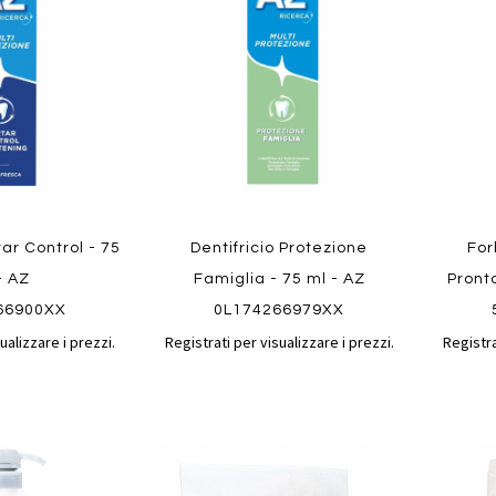
confronto
confronto
preferiti
preferit
tar Control - 75
Dentifricio Protezione
For
- AZ
Famiglia - 75 ml - AZ
Pront
66900XX
0L174266979XX
ualizzare i prezzi.
Registrati per visualizzare i prezzi.
Registra
Aggiungi
Aggiungi
Aggiungi
Aggiun
al
al
ai
ai