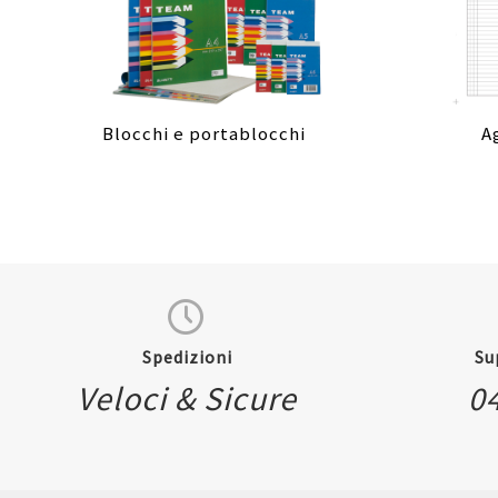
Blocchi e portablocchi
A
Spedizioni
Su
Veloci & Sicure
0