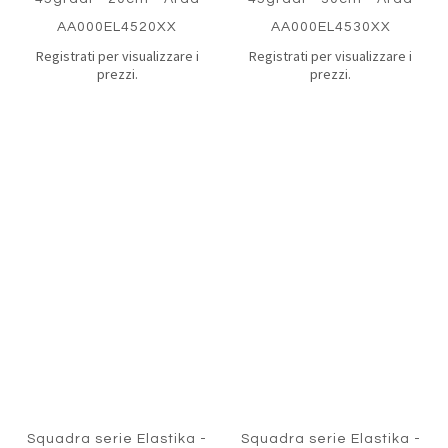
AA000EL4520XX
AA000EL4530XX
Registrati per visualizzare i
Registrati per visualizzare i
prezzi.
prezzi.
Aggiungi
Aggiung
al
al
Aggiungi
Aggiungi
confronto
confront
ai
ai
preferiti
preferiti
Quickview
Quickview