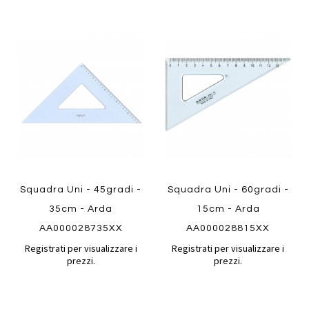
Aggiungi
Aggiung
al
al
Aggiungi
Aggiungi
confronto
confront
ai
ai
preferiti
preferiti
Quickview
Quickview
Squadra Uni - 45gradi -
Squadra Uni - 60gradi -
35cm - Arda
15cm - Arda
AA000028735XX
AA000028815XX
Registrati per visualizzare i
Registrati per visualizzare i
prezzi.
prezzi.