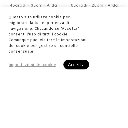
Squadra serie Elastika -
Squadra serie Elastika -
45gradi - 35cm - Arda
60gradi - 20cm - Arda
Questo sito utilizza cookie per
AA000EL4535XX
AA000EL6020XX
migliorare la tua esperienza di
navigazione. Cliccando su "Accetta"
Registrati per visualizzare i
Registrati per visualizzare i
consenti l'uso di tutti i cookie.
prezzi.
prezzi.
Comunque puoi visitare le Impostazioni
dei cookie per gestire un controllo
consensuale.
Accetta
Impostazioni dei cookie
Aggiungi
Aggiung
al
al
Aggiungi
Aggiungi
confronto
confront
ai
ai
preferiti
preferiti
Quickview
Quickview