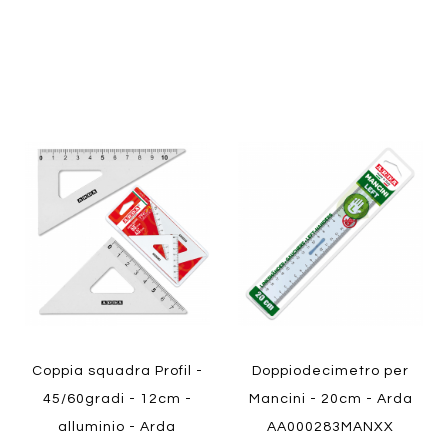
Aggiungi
Aggiung
al
al
Aggiungi
Aggiungi
confronto
confront
ai
ai
preferiti
preferiti
Quickview
Quickview
Coppia squadra Profil -
Doppiodecimetro per
45/60gradi - 12cm -
Mancini - 20cm - Arda
alluminio - Arda
AA000283MANXX