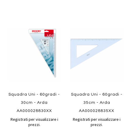
Aggiungi
Aggiung
al
al
Aggiungi
Aggiungi
confronto
confront
ai
ai
preferiti
preferiti
Quickview
Quickview
Squadra Uni - 60gradi -
Squadra Uni - 60gradi -
30cm - Arda
35cm - Arda
AA000028830XX
AA000028835XX
Registrati per visualizzare i
Registrati per visualizzare i
prezzi.
prezzi.