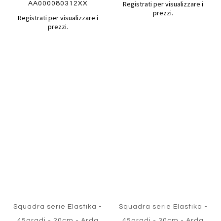
Registrati per visualizzare i
AA000080312XX
prezzi.
Registrati per visualizzare i
prezzi.
Aggiungi
Aggiung
al
al
Aggiungi
Aggiungi
confronto
confront
ai
ai
preferiti
preferiti
Quickview
Quickview
Squadra serie Elastika -
Squadra serie Elastika -
45gradi - 20cm - Arda
45gradi - 30cm - Arda