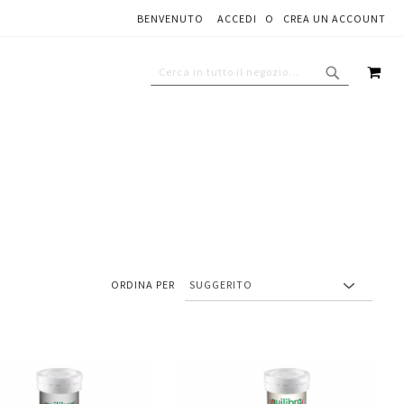
BENVENUTO
ACCEDI
CREA UN ACCOUNT
CAR
CERCA
CERCA
ORDINA PER
Aggiungi
Aggiungi
gi
Aggiungi
al
al
ai