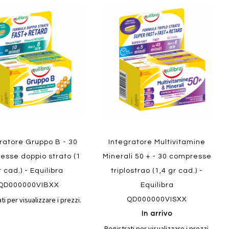
Aggiungi
Aggiungi
gi
Aggiungi
al
al
ai
confronto
confront
i
preferiti
ew
Quickview
ratore Gruppo B - 30
Integratore Multivitamine
esse doppio strato (1
Minerali 50 + - 30 compresse
r cad.) - Equilibra
triplostrao (1,4 gr cad.) -
QD000000VIBXX
Equilibra
ti per visualizzare i prezzi.
QD000000VISXX
In arrivo
Registrati per visualizzare i prezzi.