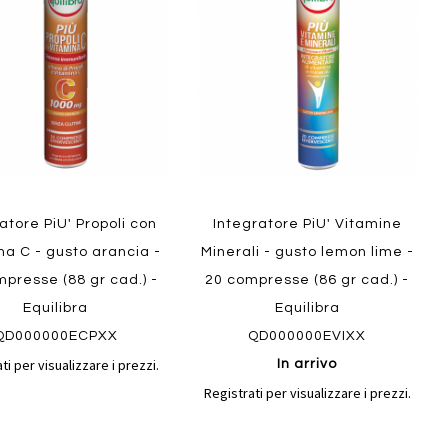
confronto
confront
i
preferiti
atore PiU' Propoli con
Integratore PiU' Vitamine
na C - gusto arancia -
Minerali - gusto lemon lime -
presse (88 gr cad.) -
20 compresse (86 gr cad.) -
Equilibra
Equilibra
QD000000ECPXX
QD000000EVIXX
ti per visualizzare i prezzi.
In arrivo
Registrati per visualizzare i prezzi.