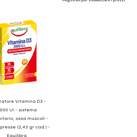
Aggiungi
gi
al
confronto
i
ew
Quickview
ratore Vitamina D3 -
000 UI - sistema
tario, ossa muscoli -
resse (2,43 gr cad.) -
Equilibra