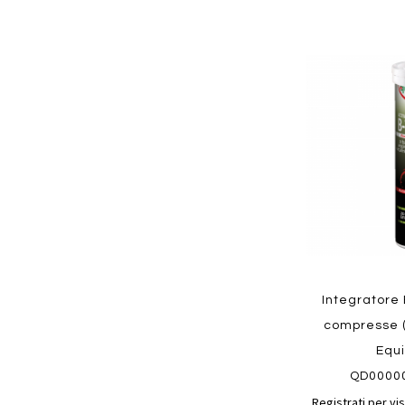
Aggiungi
ai
preferiti
Quickview
Integratore 
compresse (
Equi
QD0000
Registrati per vis