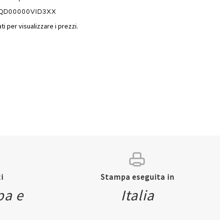
QD00000VID3XX
ti per visualizzare i prezzi.
i
Stampa eseguita in
ew
pa e
Italia