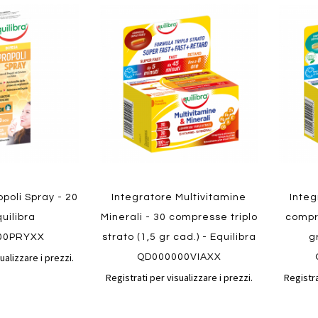
Aggiungi
Aggiungi
Aggiungi
Aggiun
al
al
ai
ai
confronto
confronto
preferiti
preferit
Quickview
Quickvi
opoli Spray - 20
Integratore Multivitamine
Integ
quilibra
Minerali - 30 compresse triplo
compr
00PRYXX
strato (1,5 gr cad.) - Equilibra
g
ualizzare i prezzi.
QD000000VIAXX
Registrati per visualizzare i prezzi.
Registra