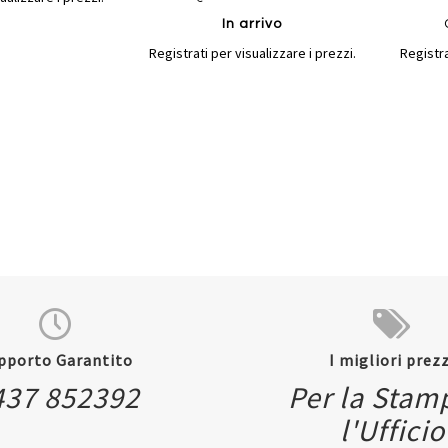
In arrivo
Registrati per visualizzare i prezzi.
Registra
pporto Garantito
I migliori prezz
Quickview
Quickvi
437 852392
Per la Stam
l'Ufficio