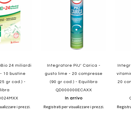
confronto
confronto
preferiti
preferit
oBio 24 miliardi
Integratore PiU' Carica -
Integr
 - 10 bustine
gusto lime - 20 compresse
vitami
(25 gr cad.) -
(90 gr cad.) - Equilibra
20 com
libra
QD000000ECAXX
0024MXX
In arrivo
ualizzare i prezzi.
Registrati per visualizzare i prezzi.
Registra