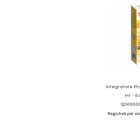
Aggiungi
ai
preferiti
Quickview
Integratore Pr
ml - E
QD0000
Registrati per vis