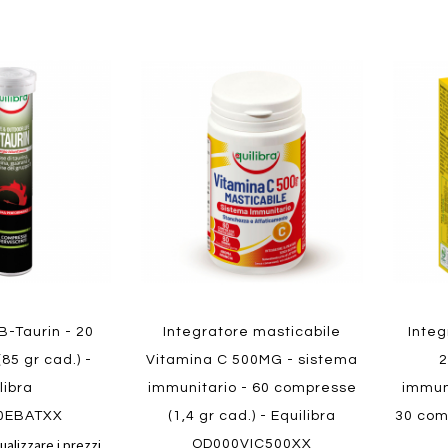
Aggiungi
Aggiungi
Aggiungi
Aggiun
al
al
ai
ai
confronto
confronto
preferiti
preferit
Quickview
Quickvi
B-Taurin - 20
Integratore masticabile
Integ
85 gr cad.) -
Vitamina C 500MG - sistema
2
libra
immunitario - 60 compresse
immuni
0EBATXX
(1,4 gr cad.) - Equilibra
30 comp
ualizzare i prezzi.
QD000VIC500XX