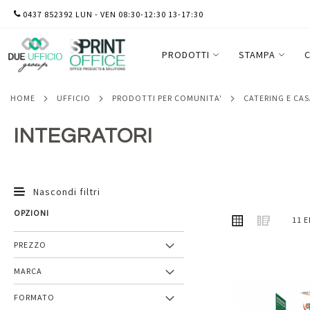
SALTA
0437 852392 LUN - VEN 08:30-12:30 13-17:30
AL
CONTENUTO
PRODOTTI
STAMPA
C
HOME
UFFICIO
PRODOTTI PER COMUNITA'
CATERING E CA
INTEGRATORI
Nascondi filtri
OPZIONI
MOSTRA
Griglia
Lista
11
E
COME
PREZZO
MARCA
Aggiungi
FORMATO
ai