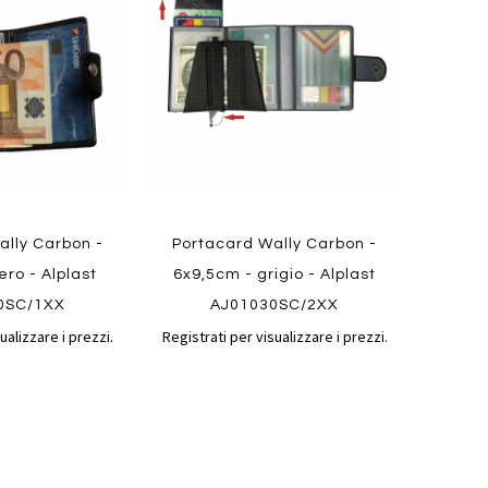
confronto
confronto
preferiti
ally Carbon -
Portacard Wally Carbon -
ero - Alplast
6x9,5cm - grigio - Alplast
0SC/1XX
AJ01030SC/2XX
ualizzare i prezzi.
Registrati per visualizzare i prezzi.