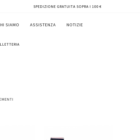
SPEDIZIONE GRATUITA SOPRA I 100 €
HI SIAMO
ASSISTENZA
NOTIZIE
ELLETTERIA
EMENTI
Aggiungi
Aggiungi
Aggiungi
al
al
ai