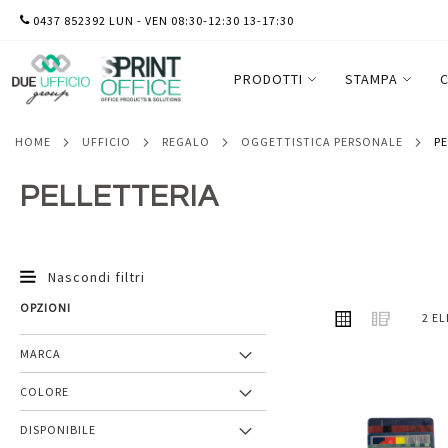
SALTA
0437 852392 LUN - VEN 08:30-12:30 13-17:30
AL
CONTENUTO
PRODOTTI
STAMPA
C
HOME
UFFICIO
REGALO
OGGETTISTICA PERSONALE
P
PELLETTERIA
Nascondi filtri
OPZIONI
MOSTRA
Griglia
Lista
2
EL
COME
MARCA
COLORE
Aggiungi
DISPONIBILE
ai