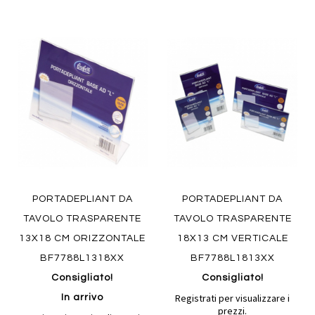
Aggiungi
Aggiung
al
al
Aggiungi
Aggiungi
confronto
confront
ai
ai
preferiti
preferiti
Quickview
Quickview
PORTADEPLIANT DA
PORTADEPLIANT DA
TAVOLO TRASPARENTE
TAVOLO TRASPARENTE
13X18 CM ORIZZONTALE
18X13 CM VERTICALE
BF7788L1318XX
BF7788L1813XX
Consigliato!
Consigliato!
Registrati per visualizzare i
In arrivo
prezzi.