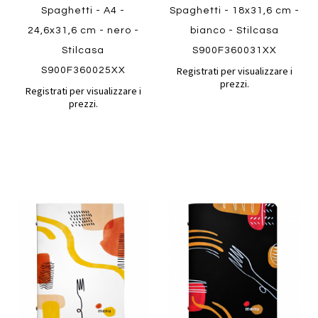
Spaghetti - A4 -
Spaghetti - 18x31,6 cm -
24,6x31,6 cm - nero -
bianco - Stilcasa
Stilcasa
S900F360031XX
Registrati per visualizzare i
S900F360025XX
prezzi.
Registrati per visualizzare i
prezzi.
Aggiungi
Aggiung
al
al
Aggiungi
Aggiungi
confronto
confront
ai
ai
preferiti
preferiti
Quickview
Quickview