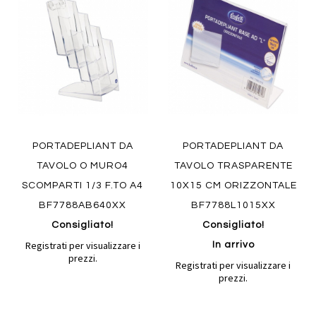
Aggiungi
Aggiungi
confronto
confront
ai
ai
preferiti
preferiti
Quickview
Quickview
PORTADEPLIANT DA
PORTADEPLIANT DA
TAVOLO O MURO4
TAVOLO TRASPARENTE
SCOMPARTI 1/3 F.TO A4
10X15 CM ORIZZONTALE
BF7788AB640XX
BF7788L1015XX
Consigliato!
Consigliato!
Registrati per visualizzare i
In arrivo
prezzi.
Registrati per visualizzare i
prezzi.