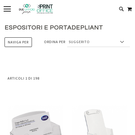
TOGGLE NAV
C
CERC
ESPOSITORI E PORTADEPLIANT
ORDINA PER
NAVIGA PER
ARTICOLI
1
DI
198
Aggiungi
Aggiung
al
al
Aggiungi
Aggiungi
confronto
confront
ai
ai
preferiti
preferiti