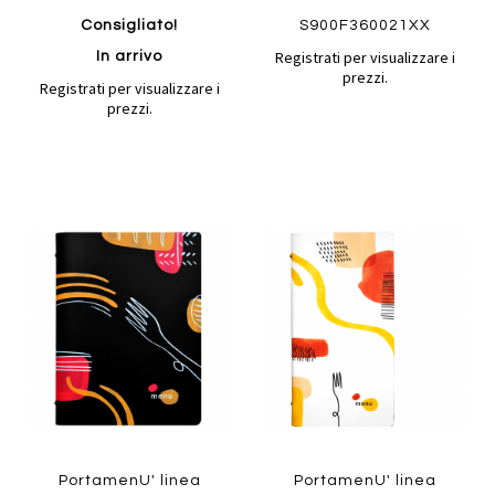
Consigliato!
S900F360021XX
Registrati per visualizzare i
In arrivo
prezzi.
Registrati per visualizzare i
prezzi.
Aggiungi
Aggiung
al
al
Aggiungi
Aggiungi
confronto
confront
ai
ai
preferiti
preferiti
Quickview
Quickview
PortamenU' linea
PortamenU' linea