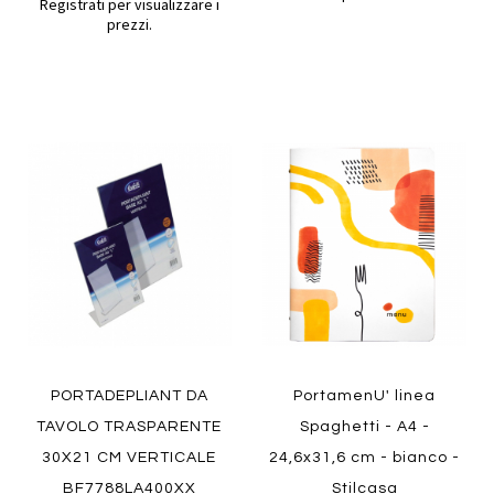
Registrati per visualizzare i
prezzi.
Aggiungi
Aggiung
al
al
Aggiungi
Aggiungi
confronto
confront
ai
ai
preferiti
preferiti
Quickview
Quickview
PORTADEPLIANT DA
PortamenU' linea
TAVOLO TRASPARENTE
Spaghetti - A4 -
30X21 CM VERTICALE
24,6x31,6 cm - bianco -
BF7788LA400XX
Stilcasa