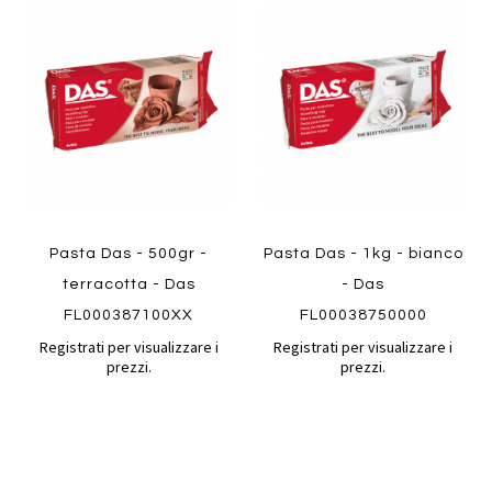
al
al
Aggiungi
Aggiungi
confronto
confront
ai
ai
preferiti
preferiti
Quickview
Quickview
Pasta Das - 500gr -
Pasta Das - 1kg - bianco
terracotta - Das
- Das
FL000387100XX
FL00038750000
Registrati per visualizzare i
Registrati per visualizzare i
prezzi.
prezzi.