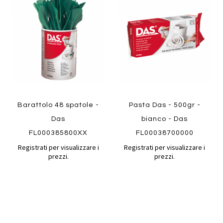
al
al
Aggiungi
Aggiungi
confronto
confront
ai
ai
preferiti
preferiti
Quickview
Quickview
Barattolo 48 spatole -
Pasta Das - 500gr -
Das
bianco - Das
FL000385800XX
FL00038700000
Registrati per visualizzare i
Registrati per visualizzare i
prezzi.
prezzi.
Aggiungi
Aggiung