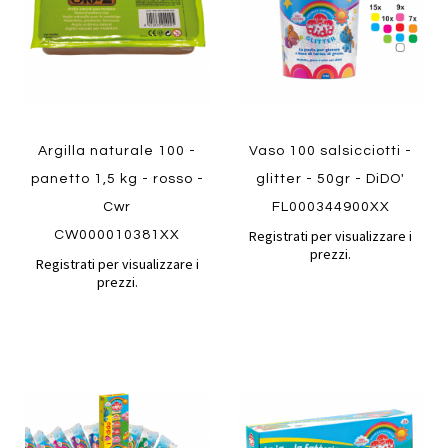
Quickview
Quickview
Argilla naturale 100 -
Vaso 100 salsicciotti -
panetto 1,5 kg - rosso -
glitter - 50gr - DiDO'
Cwr
FL000344900XX
Registrati per visualizzare i
CW000010381XX
prezzi.
Registrati per visualizzare i
prezzi.
Aggiungi
Aggiung
al
al
Aggiungi
Aggiungi
confronto
confront
ai
ai