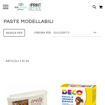
TOGGLE NAV
C
CERC
PASTE MODELLABILI
ORDINA PER
NAVIGA PER
ARTICOLI
1
DI
45
Aggiungi
Aggiung
al
al
Aggiungi
Aggiungi
confronto
confront
ai
ai
preferiti
preferiti