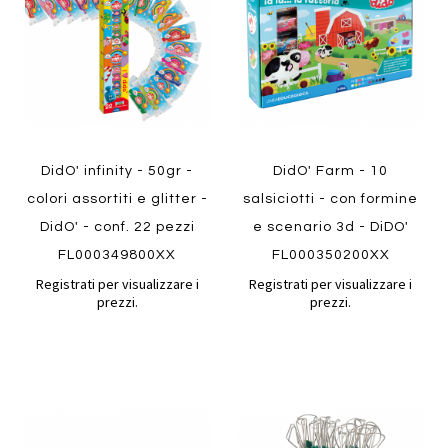
preferiti
preferiti
Quickview
Quickview
DidO' infinity - 50gr -
DidO' Farm - 10
colori assortiti e glitter -
salsiciotti - con formine
DidO' - conf. 22 pezzi
e scenario 3d - DiDO'
FL000349800XX
FL000350200XX
Registrati per visualizzare i
Registrati per visualizzare i
prezzi.
prezzi.
Aggiungi
Aggiung
al
al
Aggiungi
Aggiungi