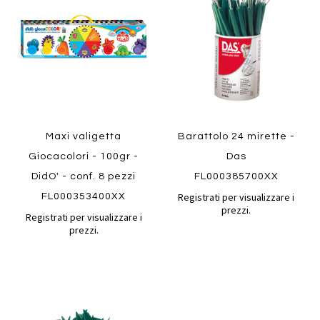
confronto
confront
ai
ai
preferiti
preferiti
Quickview
Quickview
Maxi valigetta
Barattolo 24 mirette -
Giocacolori - 100gr -
Das
DidO' - conf. 8 pezzi
FL000385700XX
Registrati per visualizzare i
FL000353400XX
prezzi.
Registrati per visualizzare i
prezzi.
Aggiungi
Aggiung