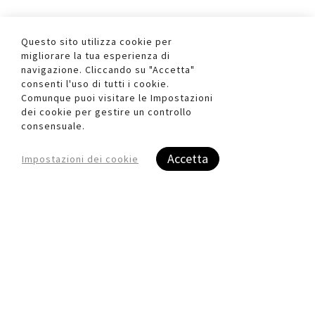
Questo sito utilizza cookie per
Aggiungi
Aggiung
migliorare la tua esperienza di
al
al
Aggiungi
Aggiungi
navigazione. Cliccando su "Accetta"
confronto
confront
ai
ai
consenti l'uso di tutti i cookie.
preferiti
preferiti
Comunque puoi visitare le Impostazioni
dei cookie per gestire un controllo
consensuale.
Quickview
Quickview
Accetta
Impostazioni dei cookie
Pasta Glitter - 100gr -
Pasta Glitter - 100gr -
giallo/azzurro - conf. 2
magenta - conf. 2 pezzi
pezzi - DidO'
- DidO'
FL000396701XX
FL000396702XX
In arrivo
In arrivo
Registrati per visualizzare i
Registrati per visualizzare i