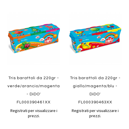
Aggiungi
Aggiung
al
al
Aggiungi
Aggiungi
confronto
confront
ai
ai
preferiti
preferiti
Quickview
Quickview
Tris barattoli da 220gr -
Tris barattoli da 220gr -
verde/arancio/magenta
giallo/magenta/blu -
- DiDO'
DiDO'
FL000390461XX
FL000390463XX
Registrati per visualizzare i
Registrati per visualizzare i
prezzi.
prezzi.