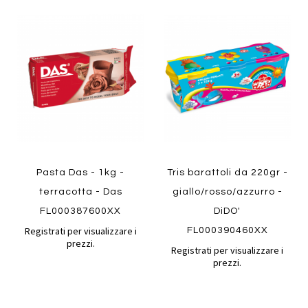
Aggiungi
Aggiung
al
al
Aggiungi
Aggiungi
confronto
confront
ai
ai
preferiti
preferiti
Quickview
Quickview
Pasta Das - 1kg -
Tris barattoli da 220gr -
terracotta - Das
giallo/rosso/azzurro -
FL000387600XX
DiDO'
Registrati per visualizzare i
FL000390460XX
prezzi.
Registrati per visualizzare i
prezzi.