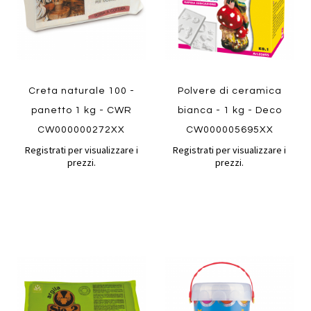
Creta naturale 100 -
Polvere di ceramica
panetto 1 kg - CWR
bianca - 1 kg - Deco
CW000000272XX
CW000005695XX
Registrati per visualizzare i
Registrati per visualizzare i
prezzi.
prezzi.
Aggiungi
Aggiung
al
al
Aggiungi
Aggiungi
confronto
confront
ai
ai
preferiti
preferiti