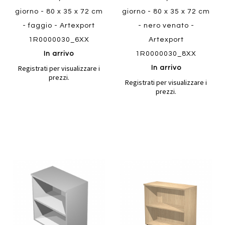
giorno - 80 x 35 x 72 cm
giorno - 80 x 35 x 72 cm
- faggio - Artexport
- nero venato -
1R0000030_6XX
Artexport
In arrivo
1R0000030_8XX
Registrati per visualizzare i
In arrivo
prezzi.
Registrati per visualizzare i
prezzi.
Aggiungi
Aggiung
al
al
Aggiungi
Aggiungi
confronto
confront
ai
ai
preferiti
preferiti
Quickview