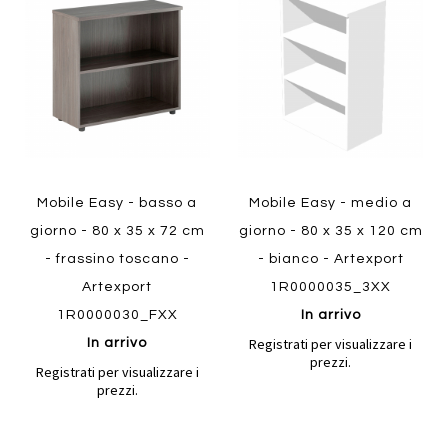
confronto
confront
ai
ai
preferiti
preferiti
Quickview
Quickview
Mobile Easy - basso a
Mobile Easy - medio a
giorno - 80 x 35 x 72 cm
giorno - 80 x 35 x 120 cm
- frassino toscano -
- bianco - Artexport
Artexport
1R0000035_3XX
1R0000030_FXX
In arrivo
Registrati per visualizzare i
In arrivo
prezzi.
Registrati per visualizzare i
prezzi.