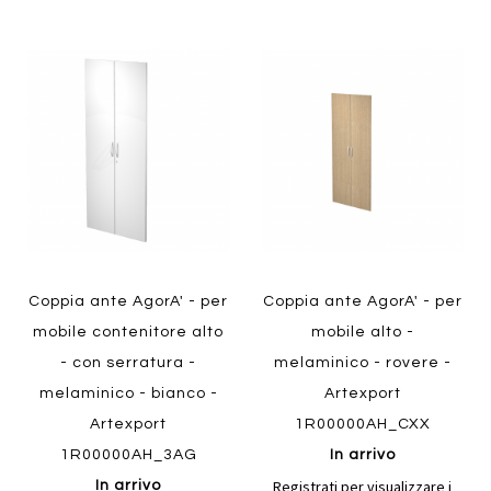
Aggiungi
Aggiung
al
al
Aggiungi
Aggiungi
confronto
confront
ai
ai
preferiti
preferiti
Quickview
Quickview
Coppia ante AgorA' - per
Coppia ante AgorA' - per
mobile contenitore alto
mobile alto -
- con serratura -
melaminico - rovere -
melaminico - bianco -
Artexport
Artexport
1R00000AH_CXX
1R00000AH_3AG
In arrivo
Registrati per visualizzare i
In arrivo