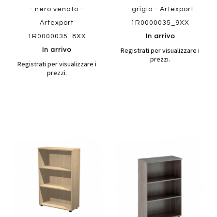
- nero venato -
- grigio - Artexport
Artexport
1R0000035_9XX
1R0000035_8XX
In arrivo
Registrati per visualizzare i
In arrivo
prezzi.
Registrati per visualizzare i
prezzi.
Aggiungi
Aggiung
al
al
Aggiungi
Aggiungi
confronto
confront
ai
ai
preferiti
preferiti
Quickview
Quickview