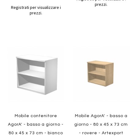
prezzi.
Registrati per visualizzare i
prezzi.
Aggiungi
Aggiung
al
al
Aggiungi
Aggiungi
confronto
confront
ai
ai
preferiti
preferiti
Quickview
Quickview
Mobile contenitore
Mobile AgorA' - basso a
AgorA' - basso a giorno -
giorno - 80 x 45 x 73 cm
80 x 45 x 73 cm - bianco
- rovere - Artexport