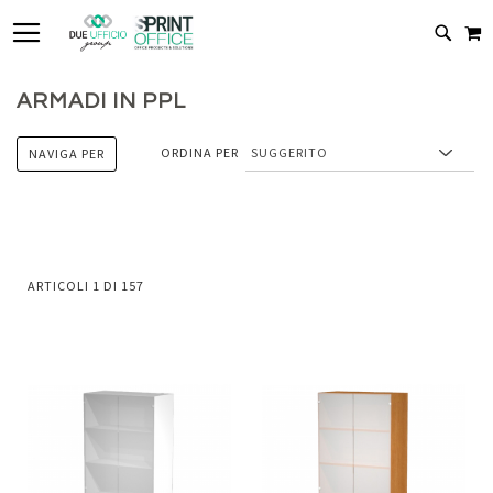
TOGGLE NAV
C
CERC
ARMADI IN PPL
ORDINA PER
NAVIGA PER
ARTICOLI
1
DI
157
Aggiungi
Aggiung
al
al
Aggiungi
Aggiungi
confronto
confront
ai
ai
preferiti
preferiti