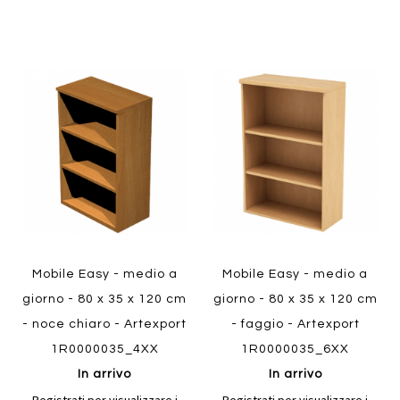
Aggiungi
Aggiung
al
al
Aggiungi
Aggiungi
confronto
confront
ai
ai
preferiti
preferiti
Quickview
Quickview
Mobile Easy - medio a
Mobile Easy - medio a
giorno - 80 x 35 x 120 cm
giorno - 80 x 35 x 120 cm
- noce chiaro - Artexport
- faggio - Artexport
1R0000035_4XX
1R0000035_6XX
In arrivo
In arrivo