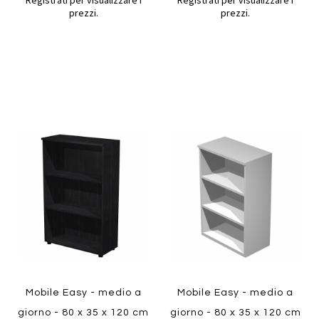
Registrati per visualizzare i
Registrati per visualizzare i
prezzi.
prezzi.
Aggiungi
Aggiung
al
al
Aggiungi
Aggiungi
confronto
confront
ai
ai
preferiti
preferiti
Quickview
Quickview
Mobile Easy - medio a
Mobile Easy - medio a
giorno - 80 x 35 x 120 cm
giorno - 80 x 35 x 120 cm