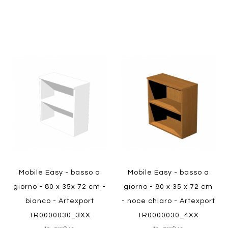
Aggiungi
Aggiung
al
al
Aggiungi
Aggiungi
confronto
confront
ai
ai
preferiti
preferiti
Quickview
Quickview
Mobile Easy - basso a
Mobile Easy - basso a
giorno - 80 x 35x 72 cm -
giorno - 80 x 35 x 72 cm
bianco - Artexport
- noce chiaro - Artexport
1R0000030_3XX
1R0000030_4XX