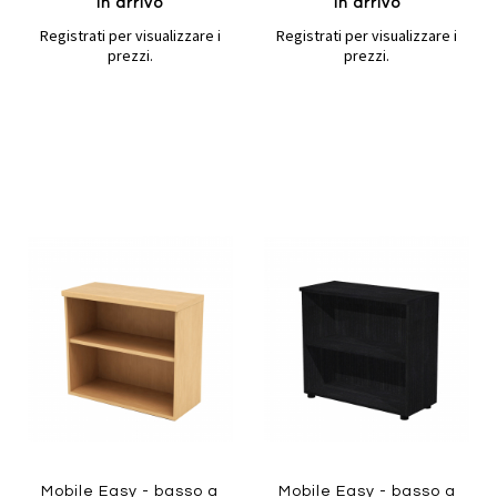
In arrivo
In arrivo
Registrati per visualizzare i
Registrati per visualizzare i
prezzi.
prezzi.
Aggiungi
Aggiung
al
al
Aggiungi
Aggiungi
confronto
confront
ai
ai
preferiti
preferiti
Quickview
Quickview
Mobile Easy - basso a
Mobile Easy - basso a