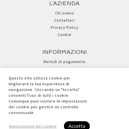
L'AZIENDA
Chi siamo
Contattaci
Privacy Policy
Cookie
INFORMAZIONI
Metodi di pagamento
Assistenza
Ricerca avanzata
Questo sito utilizza cookie per
migliorare la tua esperienza di
navigazione. Cliccando su "Accetta"
I NOSTRI SOCIAL
consenti l'uso di tutti i cookie.
Comunque puoi visitare le Impostazioni
dei cookie per gestire un controllo
consensuale.
Accetta
Impostazioni dei cookie
Copyright © 2026 Due Ufficio S.r.l. - P.iva e C.F. Reg.Imp. BL n°