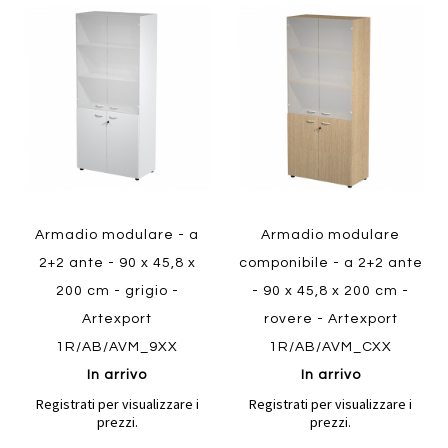
Aggiungi
Aggiung
al
al
Aggiungi
Aggiungi
confronto
confront
ai
ai
preferiti
preferiti
Quickview
Quickview
Armadio modulare - a
Armadio modulare
2+2 ante - 90 x 45,8 x
componibile - a 2+2 ante
200 cm - grigio -
- 90 x 45,8 x 200 cm -
Artexport
rovere - Artexport
1R/AB/AVM_9XX
1R/AB/AVM_CXX
In arrivo
In arrivo
Registrati per visualizzare i
Registrati per visualizzare i
prezzi.
prezzi.