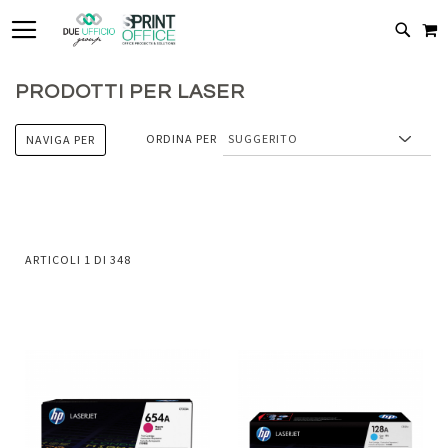
TOGGLE NAV
C
CERC
PRODOTTI PER LASER
ORDINA PER
NAVIGA PER
ARTICOLI
1
DI
348
Aggiungi
Aggiung
al
al
Aggiungi
Aggiungi
confronto
confront
ai
ai
preferiti
preferiti