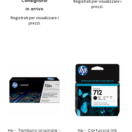
Registrati per visualizzare i
Consigliato!
prezzi.
In arrivo
Registrati per visualizzare i
prezzi.
Aggiungi
Aggiung
al
al
Aggiungi
Aggiungi
confronto
confront
ai
ai
preferiti
preferiti
Quickview
Quickview
Hp - Tamburo originale -
Hp - Cartuccia Ink