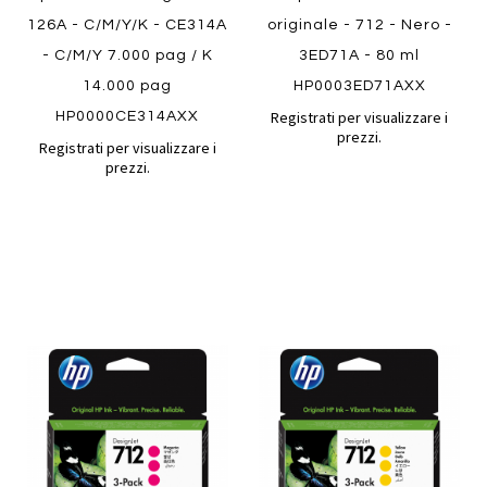
126A - C/M/Y/K - CE314A
originale - 712 - Nero -
- C/M/Y 7.000 pag / K
3ED71A - 80 ml
14.000 pag
HP0003ED71AXX
Registrati per visualizzare i
HP0000CE314AXX
prezzi.
Registrati per visualizzare i
prezzi.
Aggiungi
Aggiung
al
al
Aggiungi
Aggiungi
confronto
confront
ai
ai
preferiti
preferiti
Quickview
Quickview