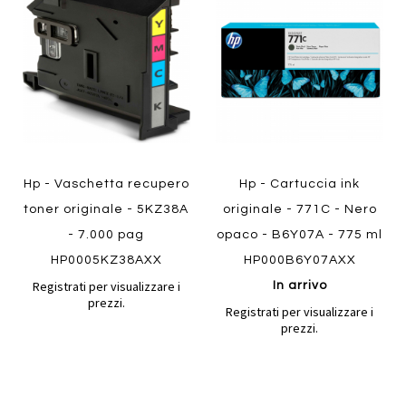
confronto
confront
ai
ai
preferiti
preferiti
Quickview
Quickview
Hp - Vaschetta recupero
Hp - Cartuccia ink
toner originale - 5KZ38A
originale - 771C - Nero
- 7.000 pag
opaco - B6Y07A - 775 ml
HP0005KZ38AXX
HP000B6Y07AXX
Registrati per visualizzare i
In arrivo
prezzi.
Registrati per visualizzare i
prezzi.