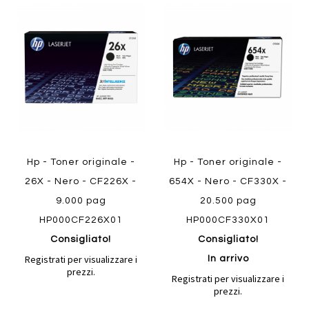
Aggiungi
Aggiung
al
al
Aggiungi
Aggiungi
confronto
confront
ai
ai
preferiti
preferiti
Quickview
Quickview
Hp - Toner originale -
Hp - Toner originale -
26X - Nero - CF226X -
654X - Nero - CF330X -
9.000 pag
20.500 pag
HP000CF226X01
HP000CF330X01
Consigliato!
Consigliato!
Registrati per visualizzare i
In arrivo
prezzi.
Registrati per visualizzare i
prezzi.