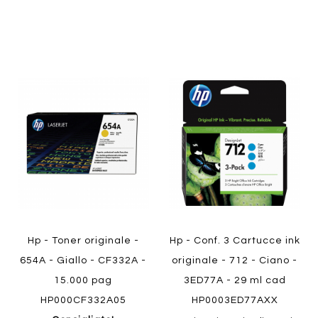
Aggiungi
Aggiung
al
al
Aggiungi
Aggiungi
confronto
confront
ai
ai
preferiti
preferiti
Quickview
Quickview
Hp - Toner originale -
Hp - Conf. 3 Cartucce ink
654A - Giallo - CF332A -
originale - 712 - Ciano -
15.000 pag
3ED77A - 29 ml cad
HP000CF332A05
HP0003ED77AXX