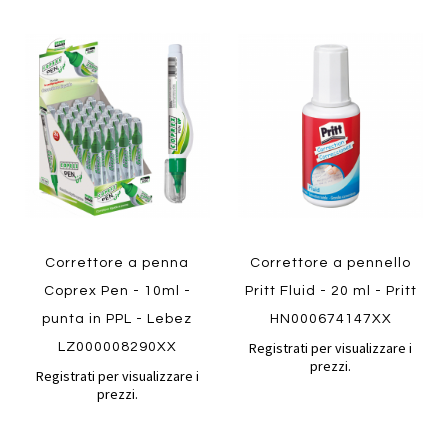
Aggiungi
Aggiung
al
al
Aggiungi
Aggiungi
confronto
confront
ai
ai
preferiti
preferiti
Quickview
Quickview
Correttore a penna
Correttore a pennello
Coprex Pen - 10ml -
Pritt Fluid - 20 ml - Pritt
punta in PPL - Lebez
HN000674147XX
Registrati per visualizzare i
LZ000008290XX
prezzi.
Registrati per visualizzare i
prezzi.