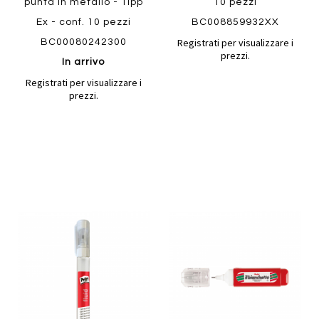
punta in metallo - Tipp
10 pezzi
Ex - conf. 10 pezzi
BC008859932XX
Registrati per visualizzare i
BC00080242300
prezzi.
In arrivo
Registrati per visualizzare i
prezzi.
Aggiungi
Aggiung
al
al
Aggiungi
Aggiungi
confronto
confront
ai
ai
Quickview
preferiti
preferiti
Quickview