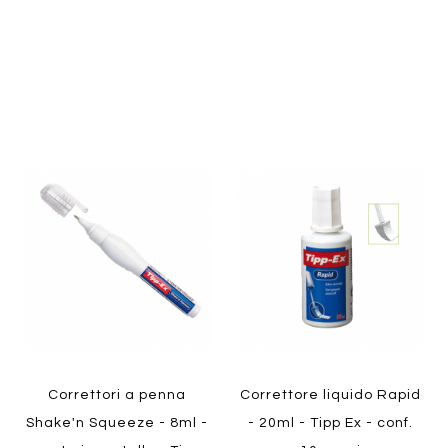
Aggiungi
Aggiung
Quickview
al
al
Aggiungi
Aggiungi
confronto
confront
ai
ai
Quickview
preferiti
preferiti
Correttori a penna
Correttore liquido Rapid
Shake'n Squeeze - 8ml -
- 20ml - Tipp Ex - conf.