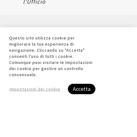
l'Ufficio
CONTATTI
Questo sito utilizza cookie per
Via Belluno 36
migliorare la tua esperienza di
Sedico (BL) 32036
navigazione. Cliccando su "Accetta"
Italia
consenti l'uso di tutti i cookie.
Comunque puoi visitare le Impostazioni
0437 852392
dei cookie per gestire un controllo
info@dueufficio.it
consensuale.
Form di contatto
Accetta
Impostazioni dei cookie
L'AZIENDA
Chi siamo
Contattaci
Privacy Policy
Cookie