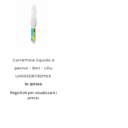
al
Aggiungi
confronto
ai
Quickview
Quickview
preferiti
Correttore liquido a
penna - 8ml - Uhu
UH000D8792MXX
In arrivo
Registrati per visualizzare i
prezzi.