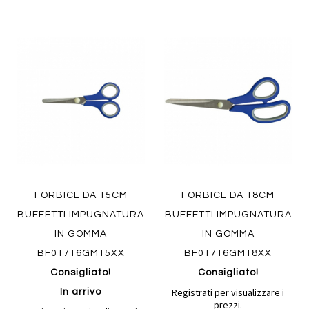
Aggiungi
Aggiung
al
al
Aggiungi
Aggiungi
confronto
confront
ai
ai
preferiti
preferiti
Quickview
Quickview
FORBICE DA 15CM
FORBICE DA 18CM
BUFFETTI IMPUGNATURA
BUFFETTI IMPUGNATURA
IN GOMMA
IN GOMMA
BF01716GM15XX
BF01716GM18XX
Consigliato!
Consigliato!
Registrati per visualizzare i
In arrivo
prezzi.