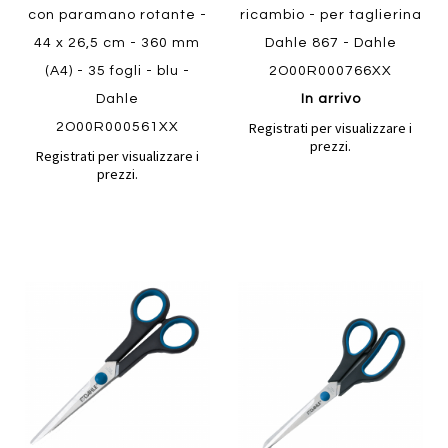
con paramano rotante -
ricambio - per taglierina
44 x 26,5 cm - 360 mm
Dahle 867 - Dahle
(A4) - 35 fogli - blu -
2O00R000766XX
Dahle
In arrivo
Registrati per visualizzare i
2O00R000561XX
prezzi.
Registrati per visualizzare i
prezzi.
Aggiungi
Aggiung
al
al
Aggiungi
Aggiungi
confronto
confront
ai
ai
preferiti
preferiti
Quickview
Quickview