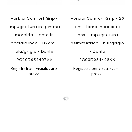
Forbici Comfort Grip -
Forbici Comfort Grip - 20
impugnatura in gomma
cm - lama in acciaio
morbida - lama in
inox - impugnatura
acciaio inox - 18 cm -
asimmetrica - blu/grigio
blu/grigio - Dahle
- Dahle
2O00R054407XX
2O00R054408XX
Registrati per visualizzare i
Registrati per visualizzare i
prezzi.
prezzi.