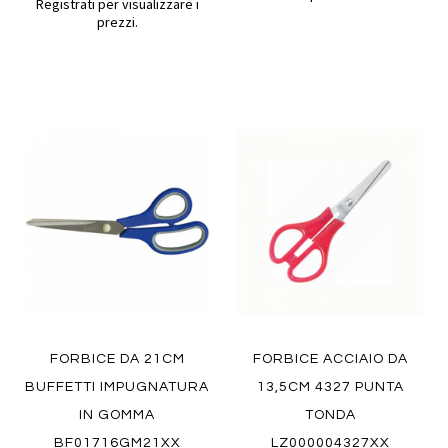
Registrati per visualizzare i
prezzi.
Aggiungi
Aggiung
al
al
Aggiungi
Aggiungi
confronto
confront
ai
ai
preferiti
preferiti
Quickview
Quickview
FORBICE DA 21CM
FORBICE ACCIAIO DA
BUFFETTI IMPUGNATURA
13,5CM 4327 PUNTA
IN GOMMA
TONDA
BF01716GM21XX
LZ000004327XX