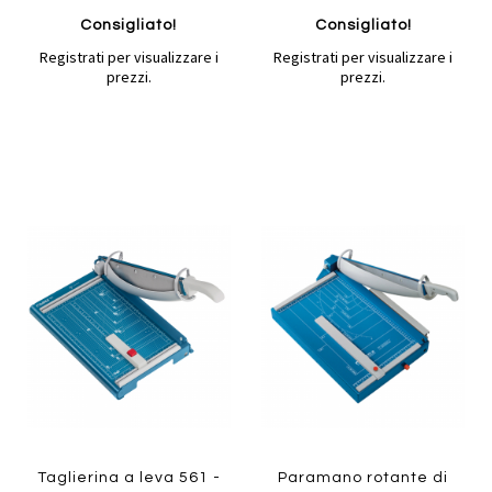
Consigliato!
Consigliato!
Registrati per visualizzare i
Registrati per visualizzare i
prezzi.
prezzi.
Aggiungi
Aggiung
al
al
Aggiungi
Aggiungi
confronto
confront
ai
ai
preferiti
preferiti
Quickview
Quickview
Taglierina a leva 561 -
Paramano rotante di