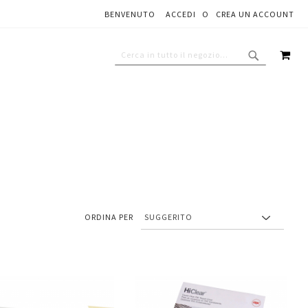
BENVENUTO
ACCEDI
CREA UN ACCOUNT
CAR
CERCA
CERCA
ORDINA PER
Aggiungi
Aggiungi
gi
Aggiungi
al
al
ai