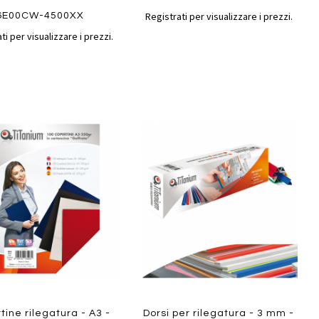
Registrati per visualizzare i prezzi.
6E00CW-4500XX
ti per visualizzare i prezzi.
Aggiungi
Aggiungi
gi
Aggiungi
al
al
ai
confronto
confront
i
preferiti
Quickview
ew
tine rilegatura - A3 -
Dorsi per rilegatura - 3 mm -