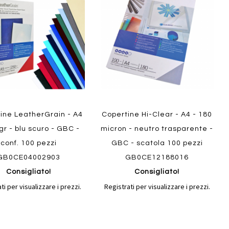
confronto
confront
i
preferiti
ine LeatherGrain - A4
Copertine Hi-Clear - A4 - 180
gr - blu scuro - GBC -
micron - neutro trasparente -
conf. 100 pezzi
GBC - scatola 100 pezzi
GB0CE04002903
GB0CE12188016
Consigliato!
Consigliato!
ti per visualizzare i prezzi.
Registrati per visualizzare i prezzi.