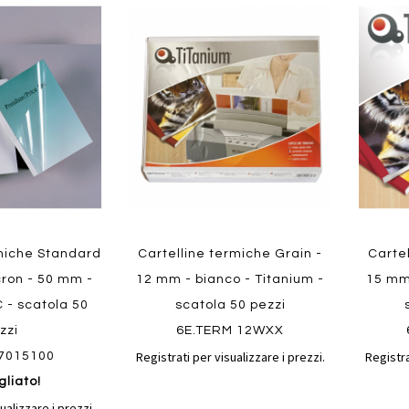
Aggiungi
Aggiungi
Aggiungi
Aggiun
al
al
ai
ai
confronto
confronto
preferiti
preferit
Quickvi
Quickview
rmiche Standard
Cartelline termiche Grain -
Cartel
cron - 50 mm -
12 mm - bianco - Titanium -
15 mm 
 - scatola 50
scatola 50 pezzi
zzi
6E.TERM 12WXX
Registrati per visualizzare i prezzi.
Registra
7015100
gliato!
ualizzare i prezzi.