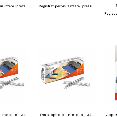
ualizzare i prezzi.
Registrati per visualizzare i prezzi.
Registra
Aggiungi
Aggiungi
Aggiungi
Aggiun
al
al
ai
ai
confronto
confronto
preferiti
preferit
Quickview
Quickvi
 - metallo - 34
Dorsi spirale - metallo - 34
Coper