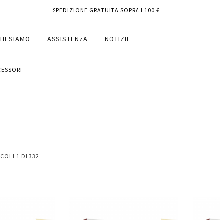
SPEDIZIONE GRATUITA SOPRA I 100 €
HI SIAMO
ASSISTENZA
NOTIZIE
CCESSORI
ICOLI
1
DI
332
Aggiungi
Aggiungi
Aggiungi
Aggiun
al
al
ai
ai