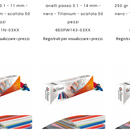
 3:1 - 11 mm -
anelli passo 3:1 - 14 mm -
250 gr 
um - scatola 50
nero - Titanium - scatola 50
nero - 
zzi
pezzi
11N-03XX
6E0PW143-03XX
ualizzare i prezzi.
Registrati per visualizzare i prezzi.
Registra
Aggiungi
Aggiungi
Aggiungi
Aggiun
al
al
ai
ai
confronto
confronto
preferiti
preferit
Quickview
Quickvi