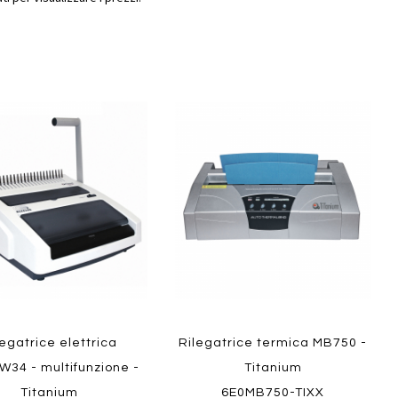
Aggiungi
Aggiungi
gi
Aggiungi
al
al
ai
confronto
confront
i
preferiti
Quickview
ew
legatrice elettrica
Rilegatrice termica MB750 -
W34 - multifunzione -
Titanium
Titanium
6E0MB750-TIXX