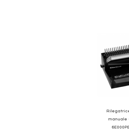
Aggiungi
ai
preferiti
Quickview
Rilegatric
manuale 
6E000P