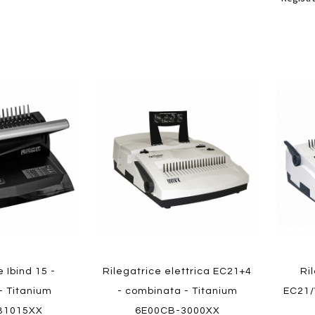
Aggiungi
Aggiungi
Aggiungi
Aggiun
al
al
ai
ai
confronto
confronto
preferiti
preferit
Quickview
Quickvi
e Ibind 15 -
Rilegatrice elettrica EC21+4
Ri
- Titanium
- combinata - Titanium
EC21/
B1015XX
6E00CB-3000XX