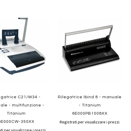
Aggiungi
Aggiungi
gi
Aggiungi
al
al
ai
confronto
confront
i
preferiti
ew
Quickview
egatrice C21/W34 -
Rilegatrice Ibind 8 - manuale
le - multifunzione -
- Titanium
Titanium
6E000PB1008XX
Registrati per visualizzare i prezzi.
6E000CW-350XX
ti per visualizzare i prezzi.