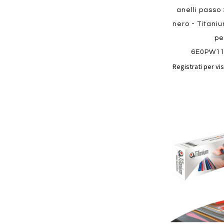
anelli passo
nero - Titani
pe
6E0PW1
Registrati per vis
Aggiungi
ai
preferiti
Quickview