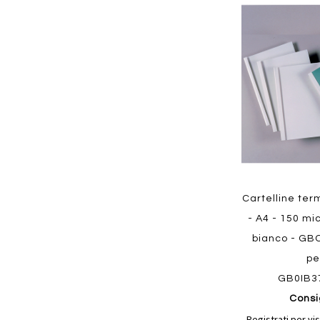
Aggiungi
ai
preferiti
Quickview
Cartelline te
- A4 - 150 mi
bianco - GBC
pe
GB0IB3
Consi
Registrati per vis