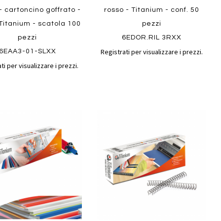
- cartoncino goffrato -
rosso - Titanium - conf. 50
Titanium - scatola 100
pezzi
pezzi
6EDOR.RIL 3RXX
Registrati per visualizzare i prezzi.
6EAA3-01-SLXX
ti per visualizzare i prezzi.
Aggiungi
Aggiungi
gi
Aggiungi
al
al
ai
confronto
confront
i
preferiti
Quickview
ew