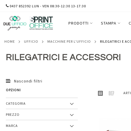
SALTA
0437 852392 LUN - VEN 08:30-12:30 13-17:30
AL
CONTENUTO
PRODOTTI
STAMPA
C
HOME
UFFICIO
MACCHINE PER L'UFFICIO
RILEGATRICI E A
RILEGATRICI E ACCESSORI
Nascondi filtri
OPZIONI
MOSTRA
Griglia
Lista
ART
COME
CATEGORIA
PREZZO
Aggiungi
MARCA
ai