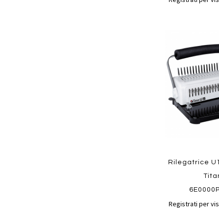
Aggiungi
ai
preferiti
Quickview
Rilegatrice U
Tit
6E0000
Registrati per vis