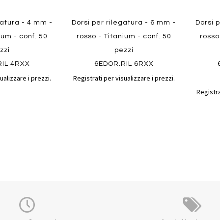
gatura - 4 mm -
Dorsi per rilegatura - 6 mm -
Dorsi 
ium - conf. 50
rosso - Titanium - conf. 50
rosso
zzi
pezzi
RIL 4RXX
6EDOR.RIL 6RXX
ualizzare i prezzi.
Registrati per visualizzare i prezzi.
Registra