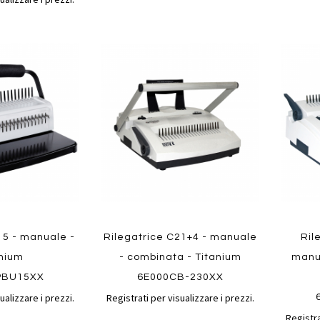
Aggiungi
Aggiungi
Aggiungi
Aggiun
al
al
ai
ai
confronto
confronto
preferiti
preferit
Quickview
Quickvi
15 - manuale -
Rilegatrice C21+4 - manuale
Ril
anium
- combinata - Titanium
manua
PBU15XX
6E000CB-230XX
ualizzare i prezzi.
Registrati per visualizzare i prezzi.
Registra