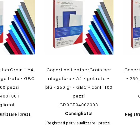
confronto
confronto
preferiti
preferit
therGrain - A4
Copertine LeatherGrain per
Copert
o goffrato - GBC
rilegatura - A4 - goffrate -
- 250 
100 pezzi
blu - 250 gr - GBC - conf. 100
4001001
pezzi
gliato!
GB0CE04002003
ualizzare i prezzi.
Registra
Consigliato!
Registrati per visualizzare i prezzi.