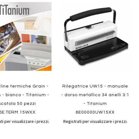
Aggiungi
Aggiungi
gi
Aggiungi
al
al
ai
confronto
confront
i
preferiti
ew
Quickview
line termiche Grain -
Rilegatrice UW15 - manuale
- bianco - Titanium -
- dorso metallico 34 anelli 3:1
scatola 50 pezzi
- Titanium
6E.TERM 15WXX
6E00000UW15XX
ti per visualizzare i prezzi.
Registrati per visualizzare i prezzi.