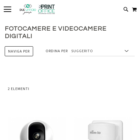
TOGGLE NAV
C
CERC
FOTOCAMERE E VIDEOCAMERE
DIGITALI
ORDINA PER
NAVIGA PER
2
ELEMENTI
Aggiungi
Aggiung
al
al
Aggiungi
Aggiungi
confronto
confront
ai
ai
preferiti
preferiti