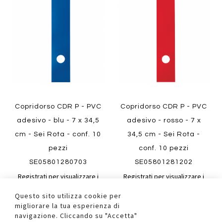
al
al
Aggiungi
Aggiungi
confronto
confront
ai
ai
preferiti
preferiti
Quickview
Quickview
Copridorso CDR P - PVC
Copridorso CDR P - PVC
adesivo - blu - 7 x 34,5
adesivo - rosso - 7 x
cm - Sei Rota - conf. 10
34,5 cm - Sei Rota -
pezzi
conf. 10 pezzi
SE05801280703
SE05801281202
Registrati per visualizzare i
Registrati per visualizzare i
prezzi.
prezzi.
Questo sito utilizza cookie per
migliorare la tua esperienza di
navigazione. Cliccando su "Accetta"