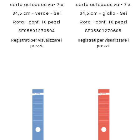
carta autoadesiva- 7 x
carta autoadesiva - 7 x
34,5 cm - verde - Sei
34,5 cm - giallo - Sei
Rota - conf. 10 pezzi
Rota - conf. 10 pezzi
SE05801270504
SE05801270605
Registrati per visualizzare i
Registrati per visualizzare i
prezzi.
prezzi.
Aggiungi
Aggiung
al
al
Aggiungi
Aggiungi
confronto
confront
ai
ai
preferiti
preferiti
Quickview
Quickview