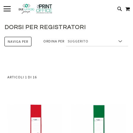
TOGGLE NAV
C
CERC
DORSI PER REGISTRATORI
ORDINA PER
NAVIGA PER
ARTICOLI
1
DI
16
Aggiungi
Aggiung
al
al
Aggiungi
Aggiungi
confronto
confront
ai
ai
preferiti
preferiti