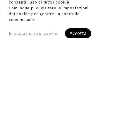
consenti l'uso di tutti i cookie.
Comunque puoi visitare le Impostazioni
dei cookie per gestire un controllo
consensuale.
Accetta
Impostazioni dei cookie
Quickview
Quickview
Spedizioni
Supporto Garantito
Veloci & Sicure
0437 852392
I migliori prezzi
Stampa eseguita in
Per la Stampa e
Italia
l'Ufficio