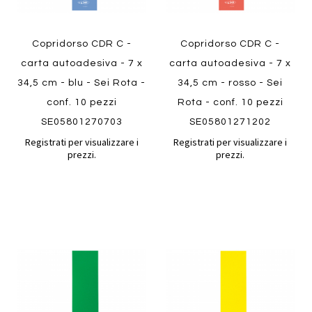
Copridorso CDR C -
Copridorso CDR C -
carta autoadesiva - 7 x
carta autoadesiva - 7 x
34,5 cm - blu - Sei Rota -
34,5 cm - rosso - Sei
conf. 10 pezzi
Rota - conf. 10 pezzi
SE05801270703
SE05801271202
Registrati per visualizzare i
Registrati per visualizzare i
prezzi.
prezzi.
Aggiungi
Aggiung
al
al
Aggiungi
Aggiungi
confronto
confront
ai
ai
preferiti
preferiti