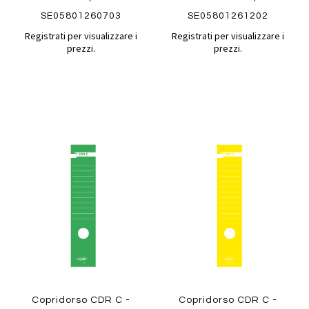
SE05801260703
SE05801261202
Registrati per visualizzare i
Registrati per visualizzare i
prezzi.
prezzi.
Aggiungi
Aggiung
al
al
Aggiungi
Aggiungi
confronto
confront
ai
ai
preferiti
preferiti
Quickview
Quickview
Copridorso CDR C -
Copridorso CDR C -