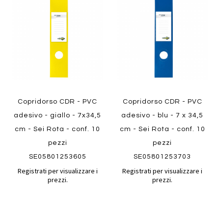
Aggiungi
Aggiungi
confronto
confront
ai
ai
preferiti
preferiti
Quickview
Quickview
Copridorso CDR - PVC
Copridorso CDR - PVC
adesivo - giallo - 7x34,5
adesivo - blu - 7 x 34,5
cm - Sei Rota - conf. 10
cm - Sei Rota - conf. 10
pezzi
pezzi
SE05801253605
SE05801253703
Registrati per visualizzare i
Registrati per visualizzare i
prezzi.
prezzi.