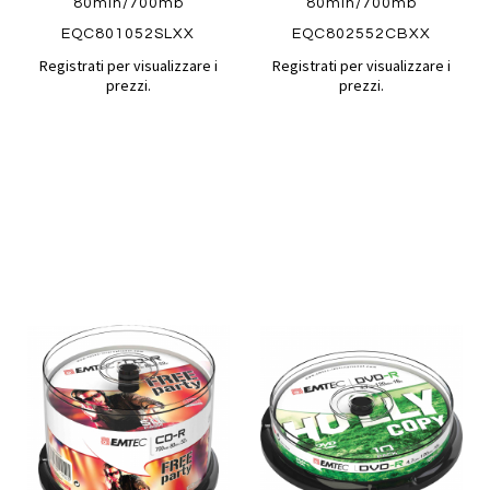
80min/700mb
80min/700mb
EQC801052SLXX
EQC802552CBXX
Registrati per visualizzare i
Registrati per visualizzare i
prezzi.
prezzi.
Aggiungi
Aggiung
al
al
Aggiungi
Aggiungi
confronto
confront
ai
ai
Quickview
Quickview
preferiti
preferiti