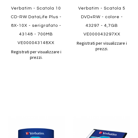
Verbatim - Scatola 10
Verbatim - Scatola 5
CD-RW DataLife Plus -
DVD+RW - colore -
8X-10X - serigrafato -
43297 - 4,7GB
43148 - 700MB
VE000043297XX
Registrati per visualizzare i
VE000043148XX
prezzi.
Registrati per visualizzare i
prezzi.
Aggiungi
Aggiung
al
al
Aggiungi
Aggiungi
confronto
confront
ai
ai
Quickview
preferiti
preferiti