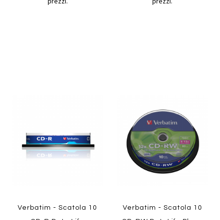
prezzi.
prezzi.
Aggiungi
Aggiung
al
al
Aggiungi
Aggiungi
confronto
confront
ai
ai
preferiti
preferiti
Quickview
Quickview
Verbatim - Scatola 10
Verbatim - Scatola 10