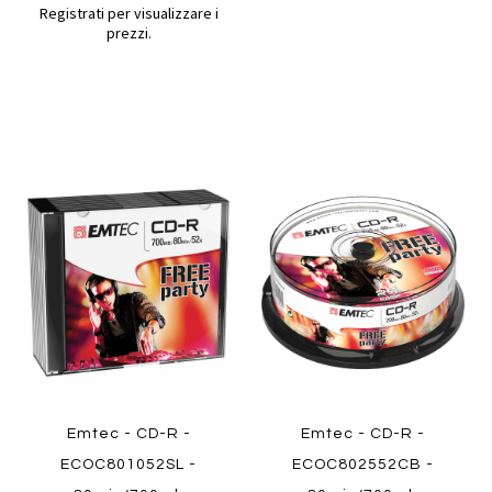
Registrati per visualizzare i
prezzi.
Aggiungi
Aggiung
al
al
Aggiungi
Aggiungi
confronto
confront
ai
ai
Quickview
preferiti
preferiti
Quickview
Emtec - CD-R -
Emtec - CD-R -
ECOC801052SL -
ECOC802552CB -