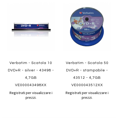
Aggiungi
Aggiung
Quickview
al
al
Aggiungi
Aggiungi
confronto
confront
ai
ai
Quickview
preferiti
preferiti
Verbatim - Scatola 10
Verbatim - Scatola 50
DVD+R - silver - 43498 -
DVD+R - stampabile -
4,7GB
43512 - 4,7GB
VE000043498XX
VE000043512XX
Registrati per visualizzare i
Registrati per visualizzare i
prezzi.
prezzi.