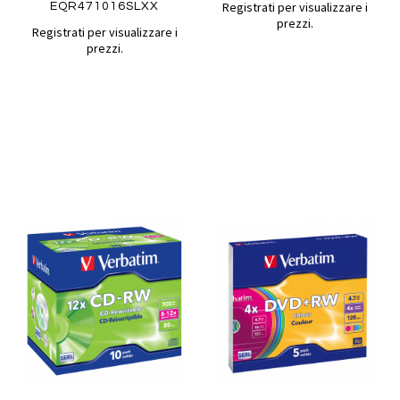
Registrati per visualizzare i
EQR471016SLXX
prezzi.
Registrati per visualizzare i
prezzi.
Aggiungi
Aggiung
al
al
Aggiungi
Aggiungi
confronto
confront
ai
ai
Quickview
preferiti
preferiti
Quickview