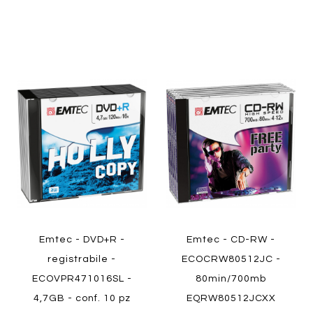
Aggiungi
Aggiung
al
al
Aggiungi
Aggiungi
confronto
confront
ai
ai
Quickview
preferiti
preferiti
Quickview
Emtec - DVD+R -
Emtec - CD-RW -
registrabile -
ECOCRW80512JC -
ECOVPR471016SL -
80min/700mb
4,7GB - conf. 10 pz
EQRW80512JCXX