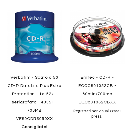
Aggiungi
Aggiung
al
al
Aggiungi
Aggiungi
confronto
confront
ai
ai
preferiti
preferiti
Quickview
Quickview
Verbatim - Scatola 50
Emtec - CD-R -
CD-R DataLife Plus Extra
ECOC801052CB -
Protection - 1x-52x -
80min/700mb
serigrafato - 43351 -
EQC801052CBXX
Registrati per visualizzare i
700MB
prezzi.
VE80CDRS050XX
Consigliato!