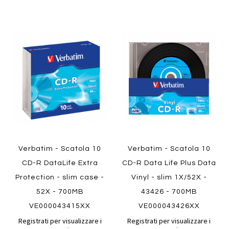
Aggiungi
Aggiung
al
al
Aggiungi
Aggiungi
confronto
confront
ai
ai
preferiti
preferiti
Quickview
Quickview
Verbatim - Scatola 10
Verbatim - Scatola 10
CD-R DataLife Extra
CD-R Data Life Plus Data
Protection - slim case -
Vinyl - slim 1X/52X -
52X - 700MB
43426 - 700MB
VE000043415XX
VE000043426XX
Registrati per visualizzare i
Registrati per visualizzare i