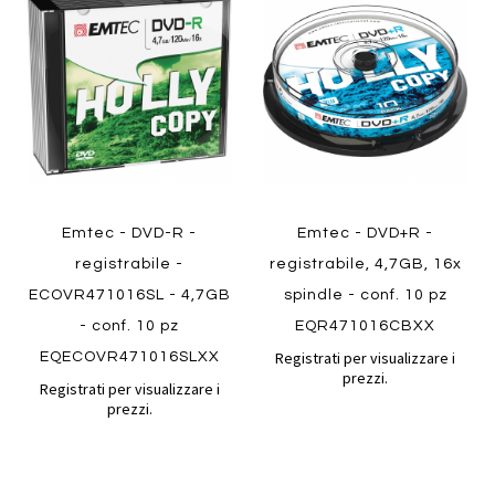
al
al
Aggiungi
Aggiungi
confronto
confront
ai
ai
Quickview
preferiti
preferiti
Quickview
Emtec - DVD-R -
Emtec - DVD+R -
registrabile -
registrabile, 4,7GB, 16x
ECOVR471016SL - 4,7GB
spindle - conf. 10 pz
- conf. 10 pz
EQR471016CBXX
Registrati per visualizzare i
EQECOVR471016SLXX
prezzi.
Registrati per visualizzare i
prezzi.