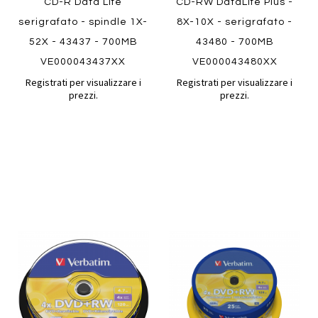
CD-R Data Life
CD-RW DataLife Plus -
serigrafato - spindle 1X-
8X-10X - serigrafato -
52X - 43437 - 700MB
43480 - 700MB
VE000043437XX
VE000043480XX
Registrati per visualizzare i
Registrati per visualizzare i
prezzi.
prezzi.
Aggiungi
Aggiung
al
al
Aggiungi
Aggiungi
confronto
confront
ai
ai
preferiti
preferiti
Quickview
Quickview