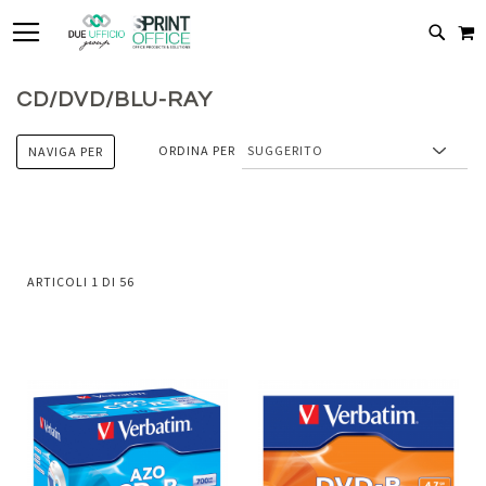
TOGGLE NAV
C
CERC
CD/DVD/BLU-RAY
ORDINA PER
NAVIGA PER
ARTICOLI
1
DI
56
Aggiungi
Aggiung
al
al
Aggiungi
Aggiungi
confronto
confront
ai
ai
preferiti
preferiti