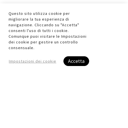
Questo sito utilizza cookie per
migliorare la tua esperienza di
navigazione. Cliccando su "Accetta"
consenti l'uso di tutti i cookie.
Comunque puoi visitare le Impostazioni
dei cookie per gestire un controllo
consensuale.
Quickview
Quickview
Accetta
Impostazioni dei cookie
Spedizioni
Supporto Garantito
Veloci & Sicure
0437 852392
I migliori prezzi
Stampa eseguita in