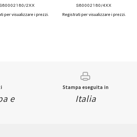
S80002180/2XX
S80002180/4XX
ti per visualizzare i prezzi.
Registrati per visualizzare i prezzi.
i
Stampa eseguita in
pa e
Italia
ew
Quickview