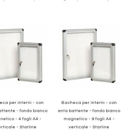
Aggiungi
Aggiungi
gi
Aggiungi
al
al
ai
confronto
confront
i
preferiti
ew
Quickview
ca per interni - con
Bacheca per interni - con
attente - fondo bianco
anta battente - fondo bianco
etico - 4 fogli A4 -
magnetico - 9 fogli A4 -
rticale - Starline
verticale - Starline