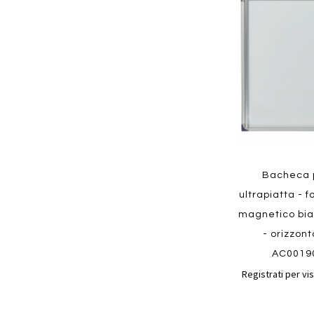
ai
preferiti
Quickview
Bacheca p
ultrapiatta - 
magnetico bian
- orizzon
AC0019
Registrati per vis