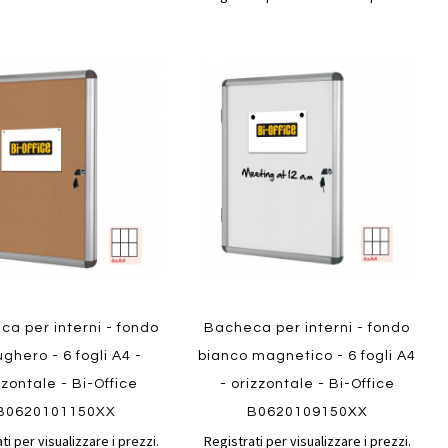
Aggiungi
Aggiungi
gi
Aggiungi
al
al
ai
confronto
confront
i
preferiti
ew
Quickview
a per interni - fondo
Bacheca per interni - fondo
ughero - 6 fogli A4 -
bianco magnetico - 6 fogli A4
zzontale - Bi-Office
- orizzontale - Bi-Office
B0620101150XX
B0620109150XX
ti per visualizzare i prezzi.
Registrati per visualizzare i prezzi.