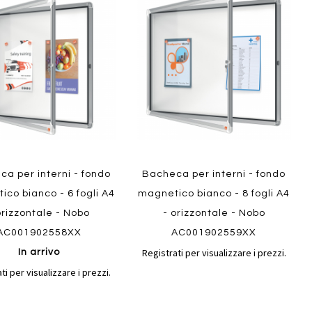
al
al
ai
confronto
confront
i
preferiti
ew
a per interni - fondo
Bacheca per interni - fondo
Quickview
co bianco - 6 fogli A4
magnetico bianco - 8 fogli A4
orizzontale - Nobo
- orizzontale - Nobo
AC001902558XX
AC001902559XX
Registrati per visualizzare i prezzi.
In arrivo
ti per visualizzare i prezzi.