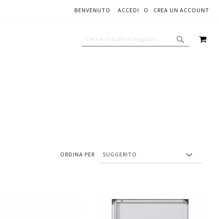
BENVENUTO
ACCEDI
CREA UN ACCOUNT
CAR
CERCA
CERCA
ORDINA PER
Aggiungi
Aggiungi
gi
Aggiungi
al
al
ai