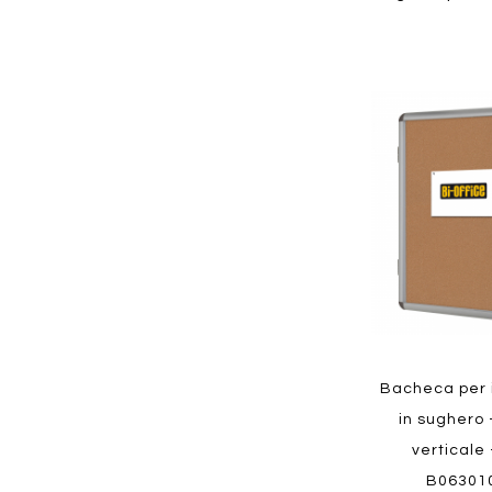
Aggiungi
ai
preferiti
Quickview
Bacheca per i
in sughero -
verticale 
B06301