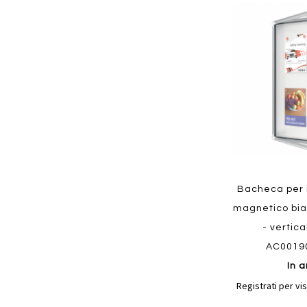
Aggiungi
ai
preferiti
Quickview
Bacheca per i
magnetico bian
- vertic
AC0019
In a
Registrati per vis