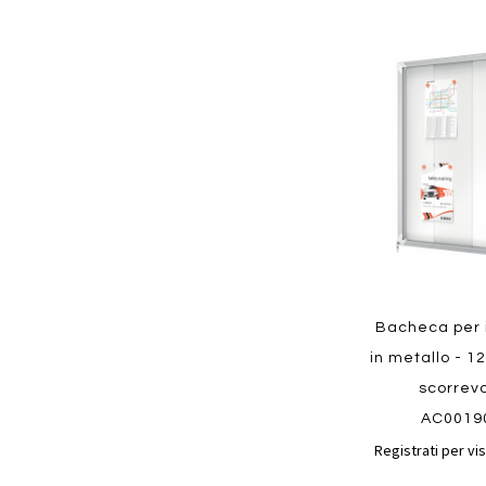
Aggiungi
ai
preferiti
Quickview
Bacheca per i
in metallo - 12
scorrevo
AC0019
Registrati per vis