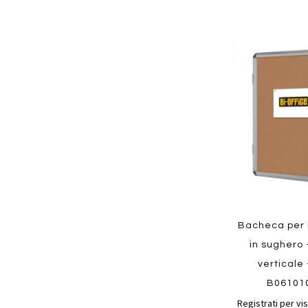
Aggiungi
ai
preferiti
Quickview
Bacheca per i
in sughero -
verticale 
B06101
Registrati per vis