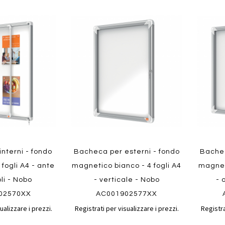
Aggiungi
Aggiungi
Aggiungi
Aggiun
al
al
ai
ai
confronto
confronto
preferiti
preferit
Quickview
Quickvi
nterni - fondo
Bacheca per esterni - fondo
Bachec
 fogli A4 - ante
magnetico bianco - 4 fogli A4
magneti
li - Nobo
- verticale - Nobo
- 
02570XX
AC001902577XX
ualizzare i prezzi.
Registrati per visualizzare i prezzi.
Registra