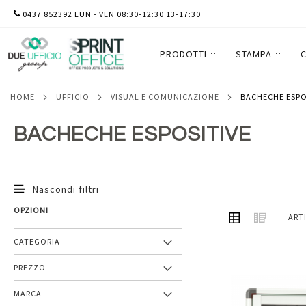
SALTA
0437 852392 LUN - VEN 08:30-12:30 13-17:30
AL
CONTENUTO
PRODOTTI
STAMPA
C
HOME
UFFICIO
VISUAL E COMUNICAZIONE
BACHECHE ESPO
BACHECHE ESPOSITIVE
Nascondi filtri
OPZIONI
MOSTRA
Griglia
Lista
ART
COME
CATEGORIA
PREZZO
Aggiungi
MARCA
ai