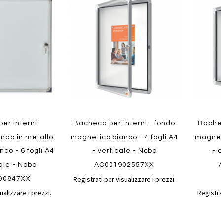
al
al
ai
ai
confronto
confronto
preferiti
preferit
Quickview
Quickvi
er interni
Bacheca per interni - fondo
Bachec
fondo in metallo
magnetico bianco - 4 fogli A4
magneti
co - 6 fogli A4
- verticale - Nobo
- 
tale - Nobo
AC001902557XX
Registrati per visualizzare i prezzi.
00847XX
ualizzare i prezzi.
Registra