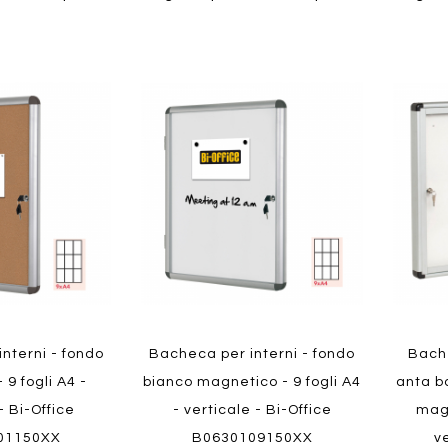
Aggiungi
Aggiungi
Aggiungi
Aggiun
al
al
ai
ai
confronto
confronto
preferiti
preferit
Quickview
Quickvi
nterni - fondo
Bacheca per interni - fondo
Bache
 9 fogli A4 -
bianco magnetico - 9 fogli A4
anta b
- Bi-Office
- verticale - Bi-Office
magn
01150XX
B0630109150XX
ve