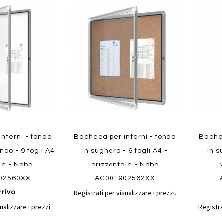
Aggiungi
Aggiungi
Aggiungi
Aggiun
al
al
ai
ai
confronto
confronto
preferiti
preferit
Quickview
Quickvi
nterni - fondo
Bacheca per interni - fondo
Bachec
co - 9 fogli A4
in sughero - 6 fogli A4 -
in s
ale - Nobo
orizzontale - Nobo
02560XX
AC001902562XX
Registrati per visualizzare i prezzi.
rrivo
ualizzare i prezzi.
Registra