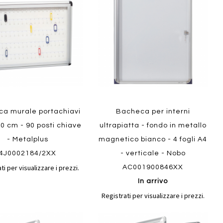
confronto
confront
i
preferiti
a murale portachiavi
Bacheca per interni
60 cm - 90 posti chiave
ultrapiatta - fondo in metallo
- Metalplus
magnetico bianco - 4 fogli A4
4J0002184/2XX
- verticale - Nobo
ti per visualizzare i prezzi.
AC001900846XX
In arrivo
Registrati per visualizzare i prezzi.
Aggiungi
Aggiungi
gi
Aggiungi