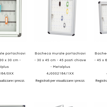
confronto
confronto
preferiti
preferit
le portachiavi
Bacheca murale portachiavi
Bachec
 30 x 30 cm -
- 30 x 45 cm - 45 posti chiave
- 45 x 
lplus
- Metalplus
184/0XX
4J0002184/1XX
ualizzare i prezzi.
Registrati per visualizzare i prezzi.
Registra
Aggiungi
Aggiungi
Aggiungi
Aggiun