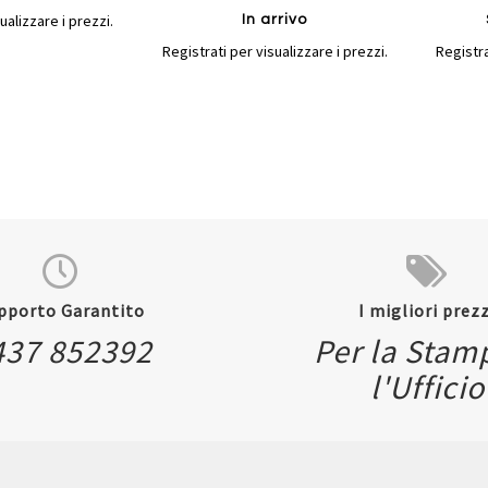
ualizzare i prezzi.
In arrivo
Registrati per visualizzare i prezzi.
Registra
pporto Garantito
I migliori prezz
437 852392
Per la Stam
l'Ufficio
Quickview
Quickvi