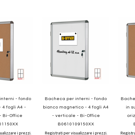
Aggiungi
Aggiungi
Aggiungi
Aggiun
al
al
ai
ai
confronto
confronto
preferiti
preferit
Quickview
Quickvi
nterni - fondo
Bacheca per interni - fondo
Bachec
 4 fogli A4 -
bianco magnetico - 4 fogli A4
in s
- Bi-Office
- verticale - Bi-Office
ori
01150XX
B0610109150XX
ualizzare i prezzi.
Registrati per visualizzare i prezzi.
Registra