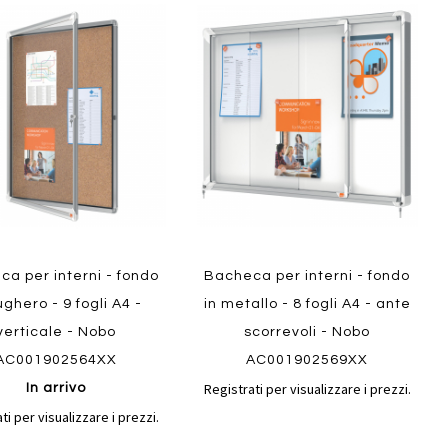
Aggiungi
Aggiungi
gi
Aggiungi
al
al
ai
confronto
confront
i
preferiti
Quickview
ew
a per interni - fondo
Bacheca per interni - fondo
ughero - 9 fogli A4 -
in metallo - 8 fogli A4 - ante
verticale - Nobo
scorrevoli - Nobo
AC001902564XX
AC001902569XX
Registrati per visualizzare i prezzi.
In arrivo
ti per visualizzare i prezzi.