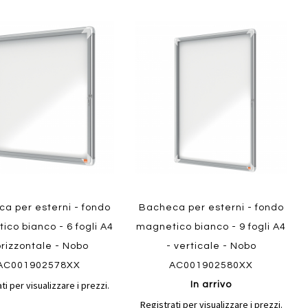
Aggiungi
Aggiungi
gi
Aggiungi
al
al
ai
confronto
confront
i
preferiti
Quickview
ew
a per esterni - fondo
Bacheca per esterni - fondo
co bianco - 6 fogli A4
magnetico bianco - 9 fogli A4
orizzontale - Nobo
- verticale - Nobo
AC001902578XX
AC001902580XX
ti per visualizzare i prezzi.
In arrivo
Registrati per visualizzare i prezzi.