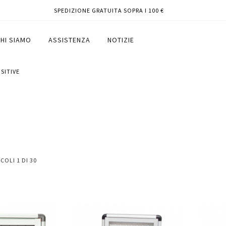
SPEDIZIONE GRATUITA SOPRA I 100 €
HI SIAMO
ASSISTENZA
NOTIZIE
SITIVE
ICOLI
1
DI
30
Aggiungi
Aggiungi
Aggiungi
Aggiun
al
al
ai
ai