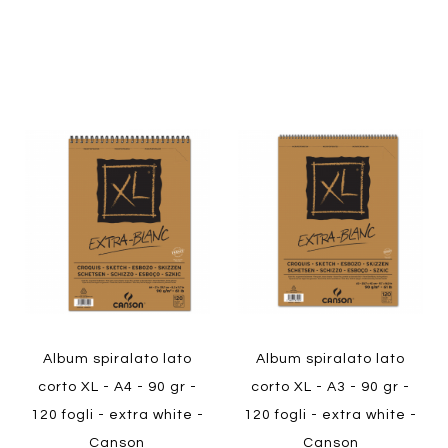
Aggiungi
Aggiung
al
al
Aggiungi
Aggiungi
confronto
confront
ai
ai
preferiti
preferiti
Quickview
Quickview
Album spiralato lato
Album spiralato lato
corto XL - A4 - 90 gr -
corto XL - A3 - 90 gr -
120 fogli - extra white -
120 fogli - extra white -
Canson
Canson