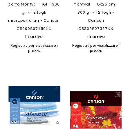
corto Montval - A4 - 300
Montval - 18x25 cm -
gr - 12 fogli
300 gr - 12 fogli -
microperforati - Canson
Canson
CS200807160XX
CS200807317XX
In arrivo
In arrivo
Registrati per visualizzare i
Registrati per visualizzare i
prezzi.
prezzi.
Aggiungi
Aggiung
al
al
Aggiungi
Aggiungi
confronto
confront
ai
ai
preferiti
preferiti
Quickview
Quickview