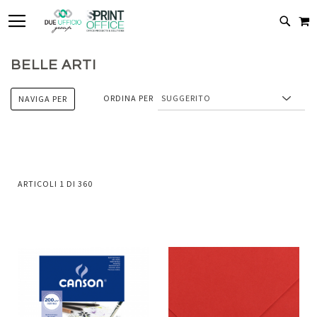
TOGGLE NAV
C
CERC
BELLE ARTI
ORDINA PER
NAVIGA PER
ARTICOLI
1
DI
360
Aggiungi
Aggiung
al
al
Aggiungi
Aggiungi
confronto
confront
ai
ai
preferiti
preferiti