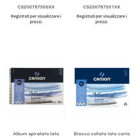
CS200787500XX
CS200787501XX
Registrati per visualizzare i
Registrati per visualizzare i
prezzi.
prezzi.
Aggiungi
Aggiung
al
al
Aggiungi
Aggiungi
confronto
confront
ai
ai
preferiti
preferiti
Quickview
Quickview
Album spiralato lato
Blocco collato lato corto