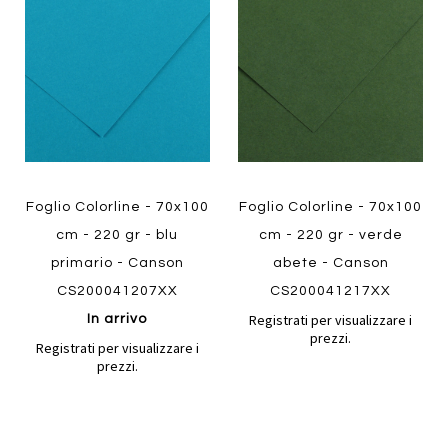
Aggiungi
Aggiungi
confronto
confront
ai
ai
preferiti
preferiti
Quickview
Quickview
Foglio Colorline - 70x100
Foglio Colorline - 70x100
cm - 220 gr - blu
cm - 220 gr - verde
primario - Canson
abete - Canson
CS200041207XX
CS200041217XX
Registrati per visualizzare i
In arrivo
prezzi.
Registrati per visualizzare i
prezzi.