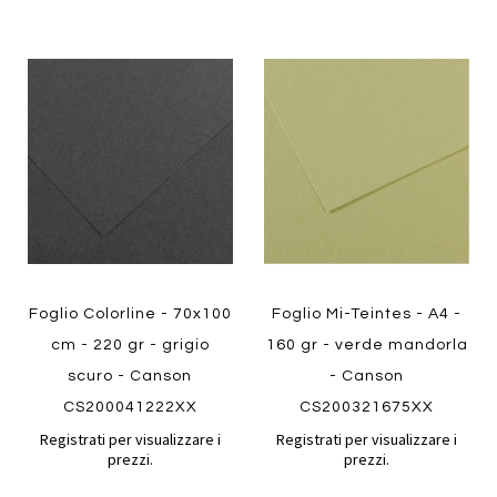
Aggiungi
Aggiung
al
al
Aggiungi
Aggiungi
confronto
confront
ai
ai
preferiti
preferiti
Quickview
Quickview
Foglio Colorline - 70x100
Foglio Mi-Teintes - A4 -
cm - 220 gr - grigio
160 gr - verde mandorla
scuro - Canson
- Canson
CS200041222XX
CS200321675XX
Registrati per visualizzare i
Registrati per visualizzare i
prezzi.
prezzi.