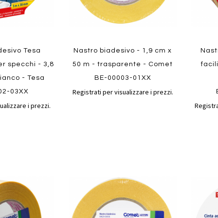
Quickview
Quickvi
desivo Tesa
Nastro biadesivo - 1,9 cm x
Nast
r specchi - 3,8
50 m - trasparente - Comet
facil
bianco - Tesa
BE-00003-01XX
Registrati per visualizzare i prezzi.
02-03XX
ualizzare i prezzi.
Registra
Aggiungi
Aggiungi
Aggiungi
Aggiun
al
al
ai
ai
confronto
confronto
preferiti
preferit