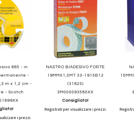
confronto
confronto
preferiti
preferit
sivo 665 - in
NASTRO BIADESIVO FORTE
N
 permanente -
19MMX1,5MT 33-1915B12
15MMX
6,3 m x 1,2 cm -
(31825)
te - Scotch
3M000093580XX
51699XX
Consigliato!
Registrati per visualizzare i prezzi.
Registra
gliato!
ualizzare i prezzi.