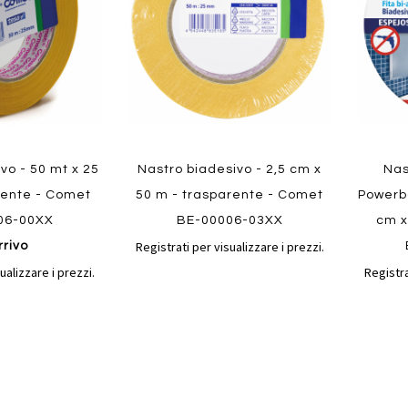
Quickview
Quickvi
vo - 50 mt x 25
Nastro biadesivo - 2,5 cm x
Nas
rente - Comet
50 m - trasparente - Comet
Powerbo
06-00XX
BE-00006-03XX
cm x
Registrati per visualizzare i prezzi.
rrivo
ualizzare i prezzi.
Registra