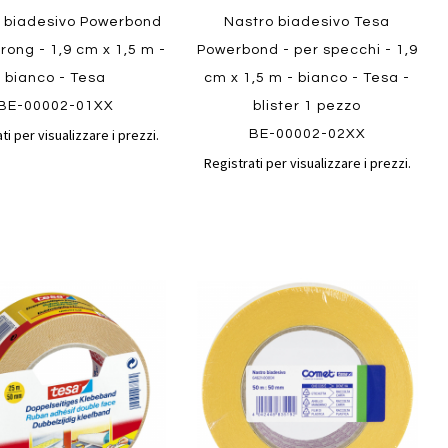
 biadesivo Powerbond
Nastro biadesivo Tesa
trong - 1,9 cm x 1,5 m -
Powerbond - per specchi - 1,9
bianco - Tesa
cm x 1,5 m - bianco - Tesa -
BE-00002-01XX
blister 1 pezzo
ti per visualizzare i prezzi.
BE-00002-02XX
Registrati per visualizzare i prezzi.
Aggiungi
Aggiungi
gi
Aggiungi
al
al
ai
confronto
confront
i
preferiti