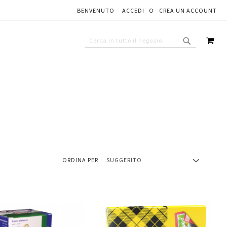
BENVENUTO
ACCEDI
CREA UN ACCOUNT
CAR
CERCA
CERCA
ORDINA PER
Aggiungi
Aggiungi
gi
Aggiungi
al
al
ai