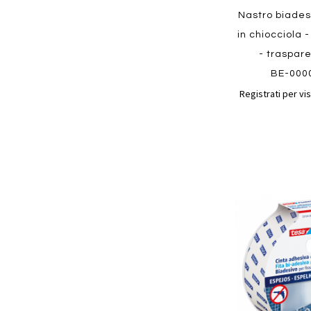
Nastro biades
in chiocciola 
- traspar
BE-000
Registrati per vis
Aggiungi
ai
preferiti