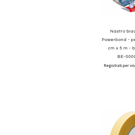
Quickview
Nastro bia
Powerbond - pe
cm x 5 m - 
BE-000
Registrati per vis
Aggiungi
ai
preferiti