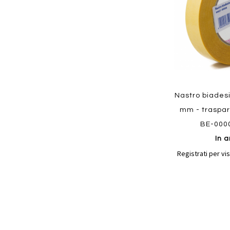
Quickview
Nastro biadesi
mm - traspa
BE-000
In a
Registrati per vis