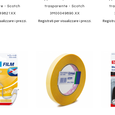
te - Scotch
trasparente - Scotch
tr
49821XX
3M00049890.XX
ualizzare i prezzi.
Registrati per visualizzare i prezzi.
Registra
Aggiungi
Aggiungi
Aggiungi
Aggiun
al
al
ai
ai
confronto
confronto
preferiti
preferit
Quickview
Quickvi