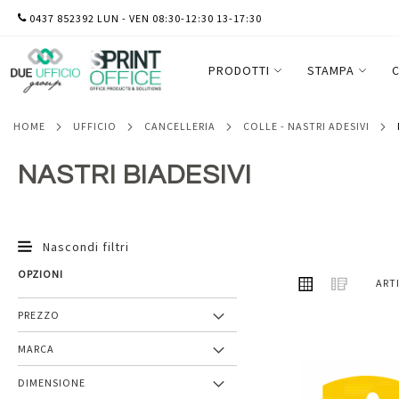
SALTA
0437 852392 LUN - VEN 08:30-12:30 13-17:30
AL
CONTENUTO
PRODOTTI
STAMPA
C
HOME
UFFICIO
CANCELLERIA
COLLE - NASTRI ADESIVI
NASTRI BIADESIVI
Nascondi filtri
OPZIONI
MOSTRA
Griglia
Lista
ART
COME
PREZZO
MARCA
Aggiungi
DIMENSIONE
ai