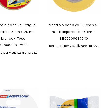
ew
Quickview
ro biadesivo - taglio
Nastro biadesivo - 5 cm x 50
itato - 5 cm x 25 m -
m - trasparente - Comet
bianco - Tesa
BE000056172XX
Registrati per visualizzare i prezzi.
BE00005617200
ti per visualizzare i prezzi.
Aggiungi
Aggiungi
gi
Aggiungi
al
al
ai
confronto
confront
i
preferiti