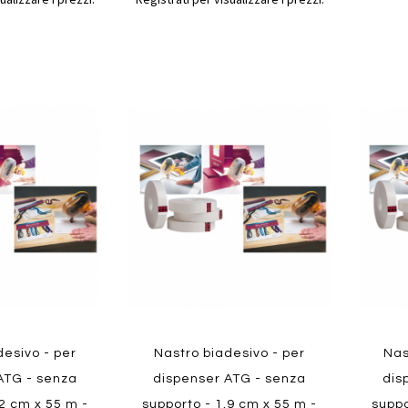
Aggiungi
Aggiungi
Aggiungi
Aggiun
al
al
ai
ai
confronto
confronto
preferiti
preferit
Quickvi
Quickview
desivo - per
Nastro biadesivo - per
Nas
ATG - senza
dispenser ATG - senza
dis
,2 cm x 55 m -
supporto - 1,9 cm x 55 m -
suppo