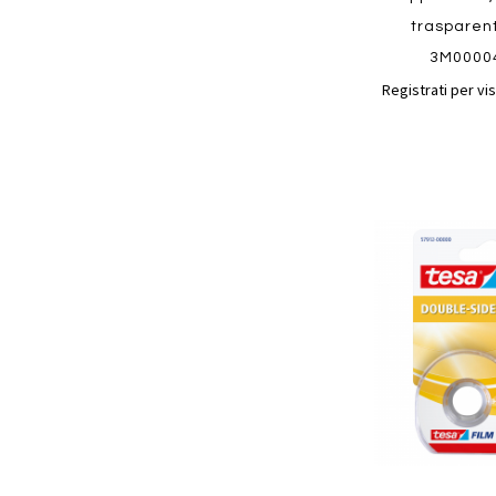
trasparen
3M0000
Registrati per vis
Aggiungi
ai
preferiti
Quickview