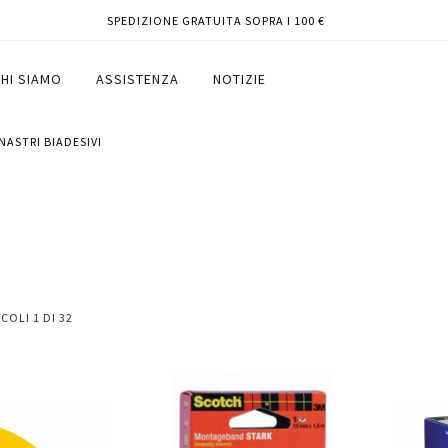
SPEDIZIONE GRATUITA SOPRA I 100 €
HI SIAMO
ASSISTENZA
NOTIZIE
NASTRI BIADESIVI
ICOLI
1
DI
32
Aggiungi
Aggiungi
Aggiungi
Aggiun
al
al
ai
ai