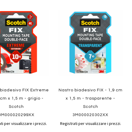
Aggiungi
Aggiungi
gi
Aggiungi
al
al
ai
confronto
confront
i
preferiti
ew
Quickview
 biadesivo FIX Extreme
Nastro biadesivo FIX - 1,9 cm
 cm x 1,5 m - grigio -
x 1,5 m - trasparente -
Scotch
Scotch
3M000020299XX
3M000020302XX
ti per visualizzare i prezzi.
Registrati per visualizzare i prezzi.