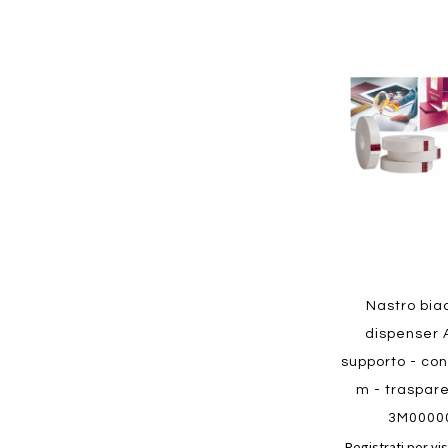
Aggiungi
ai
preferiti
Quickview
Nastro bia
dispenser 
supporto - con 
m - traspar
3M0000
Registrati per vis