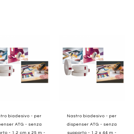
Aggiungi
Aggiungi
gi
Aggiungi
al
al
ai
confronto
confront
i
preferiti
ew
Quickview
tro biadesivo - per
Nastro biadesivo - per
penser ATG - senza
dispenser ATG - senza
rto - 1,2 cm x 25 m -
supporto - 1,2 x 44 m -