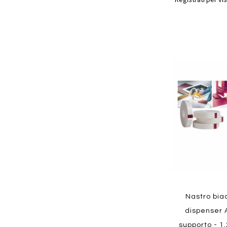
Aggiungi
ai
preferiti
Quickview
Nastro bia
dispenser 
supporto - 1