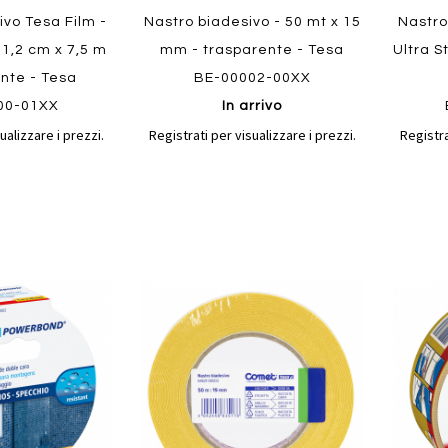
ivo Tesa Film -
Nastro biadesivo - 50 mt x 15
Nastro
- 1,2 cm x 7,5 m
mm - trasparente - Tesa
Ultra S
ente - Tesa
BE-00002-00XX
00-01XX
In arrivo
ualizzare i prezzi.
Registrati per visualizzare i prezzi.
Registra
Aggiungi
Aggiungi
Aggiungi
Aggiun
al
al
ai
ai
confronto
confronto
preferiti
preferit