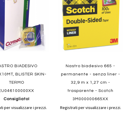
confronto
confront
i
preferiti
ASTRO BIADESIVO
Nastro biadesivo 665 -
10MT, BLISTER SKIN-
permanente - senza liner -
TERMO
32,9 m x 1,27 cm -
EU046100000XX
trasparente - Scotch
Consigliato!
3M000000665XX
ti per visualizzare i prezzi.
Registrati per visualizzare i prezzi.