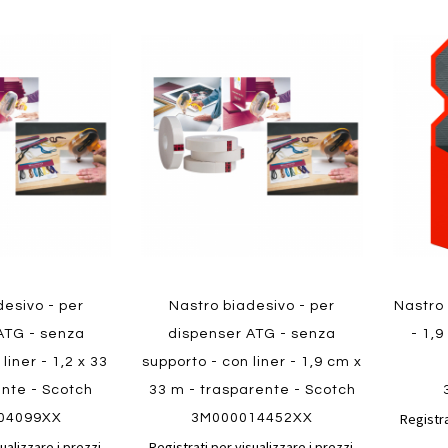
Aggiungi
Aggiungi
Aggiungi
Aggiun
al
al
ai
ai
confronto
confronto
preferiti
preferit
Quickview
Quickvi
desivo - per
Nastro biadesivo - per
Nastro
ATG - senza
dispenser ATG - senza
- 1,9
liner - 1,2 x 33
supporto - con liner - 1,9 cm x
ente - Scotch
33 m - trasparente - Scotch
Registra
04099XX
3M000014452XX
ualizzare i prezzi.
Registrati per visualizzare i prezzi.