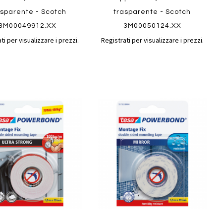
asparente - Scotch
trasparente - Scotch
3M00049912.XX
3M00050124.XX
ti per visualizzare i prezzi.
Registrati per visualizzare i prezzi.
Aggiungi
Aggiungi
gi
Aggiungi
al
al
ai
confronto
confront
i
preferiti
ew
Quickview