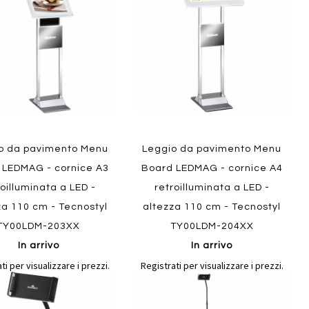
confronto
confront
i
preferiti
Quickview
o da pavimento Menu
Leggio da pavimento Menu
 LEDMAG - cornice A3
Board LEDMAG - cornice A4
ew
roilluminata a LED -
retroilluminata a LED -
za 110 cm - Tecnostyl
altezza 110 cm - Tecnostyl
TY00LDM-203XX
TY00LDM-204XX
In arrivo
In arrivo
ti per visualizzare i prezzi.
Registrati per visualizzare i prezzi.
Aggiungi
Aggiungi
gi
Aggiungi
al
al
ai