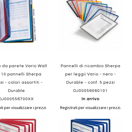
confronto
confront
i
preferiti
 da parete Vario Wall
Pannelli di ricambio Sherpa
 10 pannelli Sherpa
per leggii Vario - nero -
si - colori assortiti -
Durable - conf. 5 pezzi
Durable
DJ00056060101
DJ000556700XX
In arrivo
ti per visualizzare i prezzi.
Registrati per visualizzare i prezzi.
Aggiungi
Aggiungi
gi
Aggiungi
al
al
ai