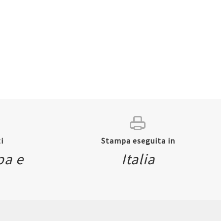
ew
Quickview
i
Stampa eseguita in
pa e
Italia