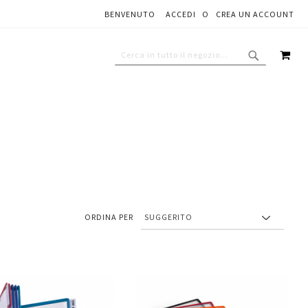
BENVENUTO
ACCEDI
CREA UN ACCOUNT
CAR
CERCA
CERCA
ORDINA PER
Aggiungi
Aggiungi
gi
Aggiungi
al
al
ai