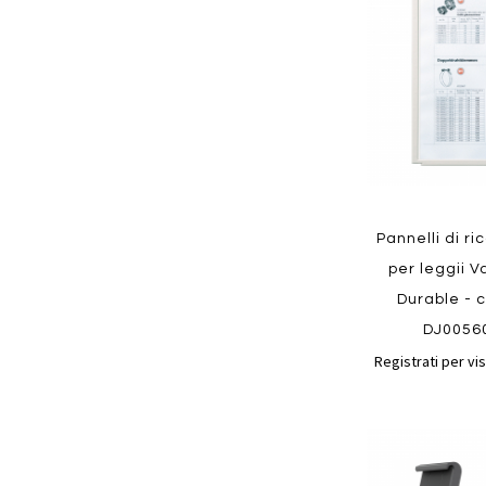
preferiti
Quickview
Pannelli di r
per leggii Va
Durable - c
DJ0056
Registrati per vis
Aggiungi
ai