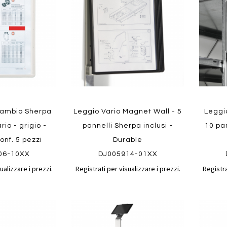
confronto
confronto
preferiti
preferit
Quickview
Quickvi
icambio Sherpa
Leggio Vario Magnet Wall - 5
Leggi
rio - grigio -
pannelli Sherpa inclusi -
10 pan
onf. 5 pezzi
Durable
06-10XX
DJ005914-01XX
ualizzare i prezzi.
Registrati per visualizzare i prezzi.
Registra
Aggiungi
Aggiungi
Aggiungi
Aggiun
al
al
ai
ai