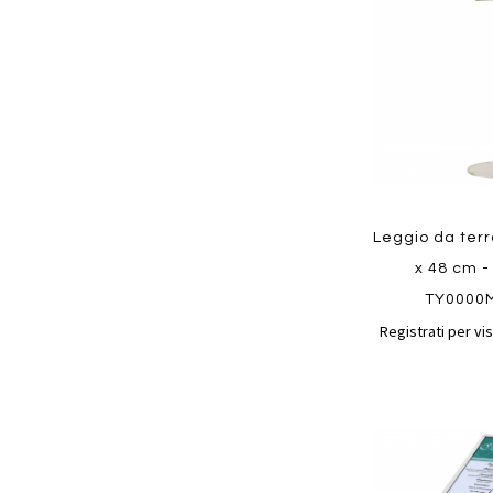
preferiti
Leggio da terra
x 48 cm -
TY0000
Quickview
Registrati per vis
Aggiungi
ai