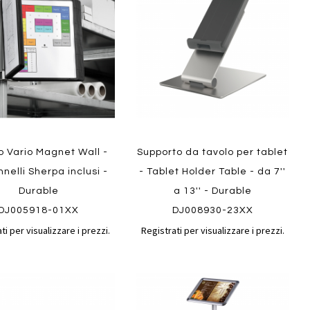
confronto
confront
i
preferiti
ew
Quickview
o Vario Magnet Wall -
Supporto da tavolo per tablet
nelli Sherpa inclusi -
- Tablet Holder Table - da 7''
Durable
a 13'' - Durable
DJ005918-01XX
DJ008930-23XX
ti per visualizzare i prezzi.
Registrati per visualizzare i prezzi.
Aggiungi
Aggiungi
gi
Aggiungi
al
al
ai