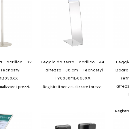
confronto
confronto
preferiti
preferit
Quickview
 - acrilico - 32
Leggio da terra - acrilico - A4
Leggi
 Tecnostyl
- altezza 108 cm - Tecnostyl
Board
Quickvi
MB030XX
TY0000MB060XX
ret
ualizzare i prezzi.
Registrati per visualizzare i prezzi.
altez
Registra
Aggiungi
Aggiungi
Aggiungi
Aggiun
al
al
ai
ai