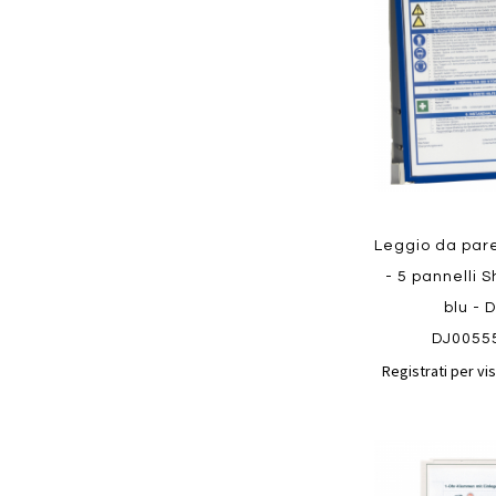
preferiti
Quickview
Leggio da pare
- 5 pannelli S
blu - 
DJ0055
Registrati per vis
Aggiungi
ai