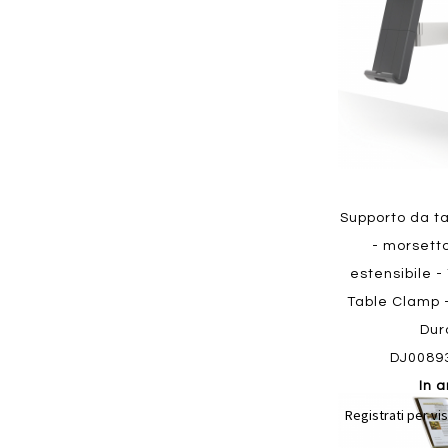
preferiti
Quickview
Supporto da ta
- morsett
estensibile -
Table Clamp - 
Dur
DJ0089
In a
Aggiungi
Registrati per vis
ai