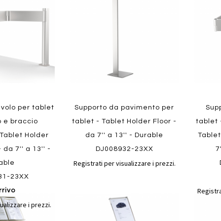
confronto
confronto
preferiti
preferit
Quickview
Quickvi
volo per tablet
Supporto da pavimento per
Sup
o e braccio
tablet - Tablet Holder Floor -
tablet 
 Tablet Holder
da 7'' a 13'' - Durable
Tablet
da 7'' a 13'' -
DJ008932-23XX
7
Registrati per visualizzare i prezzi.
able
31-23XX
Registra
rrivo
Aggiungi
Aggiungi
Aggiungi
Aggiun
ualizzare i prezzi.
al
al
ai
ai