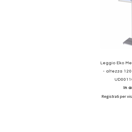
preferiti
Quickview
Leggio Eko Me
- altezza 120
UD0011
In a
Registrati per vis