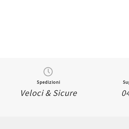
Quickview
Spedizioni
Su
Veloci & Sicure
0