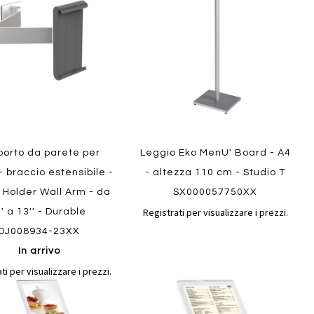
confronto
confront
i
preferiti
ew
Quickview
porto da parete per
Leggio Eko MenU' Board - A4
- braccio estensibile -
- altezza 110 cm - Studio T
 Holder Wall Arm - da
SX000057750XX
Registrati per visualizzare i prezzi.
'' a 13'' - Durable
DJ008934-23XX
In arrivo
ti per visualizzare i prezzi.
Aggiungi
Aggiungi
gi
Aggiungi
al
al
ai