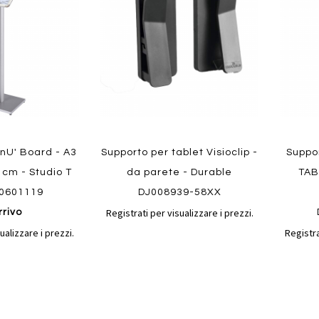
confronto
confronto
preferiti
preferit
Quickview
nU' Board - A3
Supporto per tablet Visioclip -
Suppor
 cm - Studio T
da parete - Durable
TABL
Quickvi
0601119
DJ008939-58XX
Registrati per visualizzare i prezzi.
rrivo
ualizzare i prezzi.
Registra