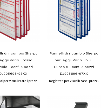
confronto
confront
i
preferiti
li di ricambio Sherpa
Pannelli di ricambio Sherpa
ew
Quickview
leggii Vario - rosso -
per leggii Vario - blu -
able - conf. 5 pezzi
Durable - conf. 5 pezzi
DJ005606-03XX
DJ005606-07XX
ti per visualizzare i prezzi.
Registrati per visualizzare i prezzi.
Aggiungi
Aggiungi
gi
Aggiungi
al
al
ai