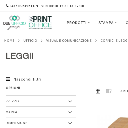
SALTA
0437 852392 LUN - VEN 08:30-12:30 13-17:30
AL
CONTENUTO
PRODOTTI
STAMPA
C
HOME
UFFICIO
VISUAL E COMUNICAZIONE
CORNICI E LEGG
LEGGII
Nascondi filtri
OPZIONI
MOSTRA
Griglia
Lista
ART
COME
PREZZO
MARCA
Aggiungi
DIMENSIONE
ai