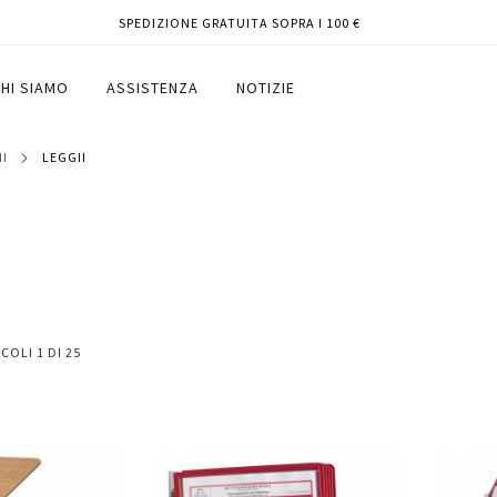
SPEDIZIONE GRATUITA SOPRA I 100 €
HI SIAMO
ASSISTENZA
NOTIZIE
II
LEGGII
ICOLI
1
DI
25
Aggiungi
Aggiungi
Aggiungi
Aggiun
al
al
ai
ai