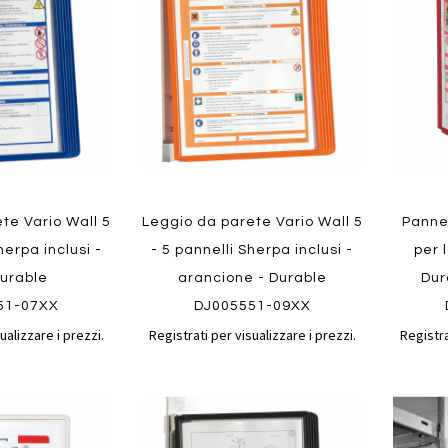
confronto
confronto
preferiti
preferit
Quickview
te Vario Wall 5
Leggio da parete Vario Wall 5
Pannel
Quickvi
herpa inclusi -
- 5 pannelli Sherpa inclusi -
per 
Durable
arancione - Durable
Dur
51-07XX
DJ005551-09XX
ualizzare i prezzi.
Registrati per visualizzare i prezzi.
Registra
Aggiungi
Aggiungi
Aggiungi
Aggiun
al
al
ai
ai