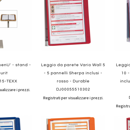
confronto
confronto
preferiti
preferit
enU' - stand -
Leggio da parete Vario Wall 5
Leggio
urit
- 5 pannelli Sherpa inclusi -
10 -
15-TEXX
rosso - Durable
inclu
ualizzare i prezzi.
DJ00055510302
Registrati per visualizzare i prezzi.
Registra
Aggiungi
Aggiungi
Aggiungi
Aggiun
al
al
ai
ai