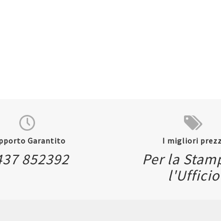
Quickview
Quickvi
pporto Garantito
I migliori prezz
437 852392
Per la Stam
l'Ufficio