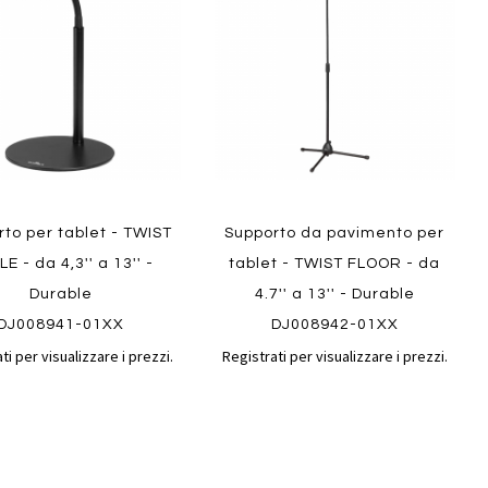
confronto
confront
i
preferiti
to per tablet - TWIST
Supporto da pavimento per
E - da 4,3'' a 13'' -
tablet - TWIST FLOOR - da
ew
Quickview
Durable
4.7'' a 13'' - Durable
DJ008941-01XX
DJ008942-01XX
ti per visualizzare i prezzi.
Registrati per visualizzare i prezzi.