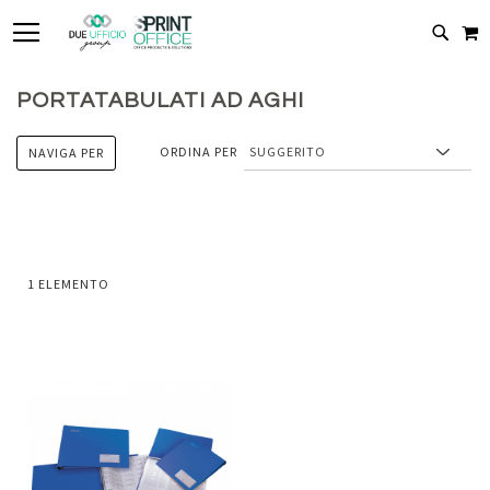
TOGGLE NAV
C
CERC
PORTATABULATI AD AGHI
ORDINA PER
NAVIGA PER
1
ELEMENTO
Aggiungi
al
Aggiungi
confronto
ai
preferiti