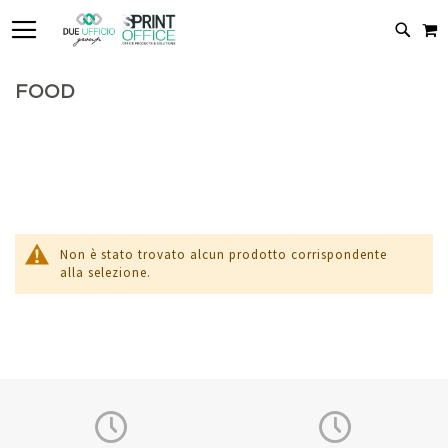
TOGGLE NAV
C
CERC
FOOD
Non è stato trovato alcun prodotto corrispondente
alla selezione.