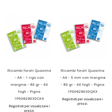
Aggiungi
Aggiung
al
al
Aggiungi
Aggiungi
confronto
confront
ai
ai
preferiti
preferiti
Quickview
Quickview
Ricambi forati Quaxima
Ricambi forati Quaxima
- A4 - 1 rigo con
- A4 - 5 mm con margine
margine - 80 gr - 40
- 80 gr - 40 fogli - Pigna
fogli - Pigna
1P00629030QXX
Registrati per visualizzare i
1P00629030CXX
prezzi.
Registrati per visualizzare i
prezzi.