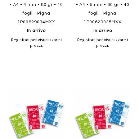
- A4 - 4 mm - 80 gr - 40
- A4 - 5 mm - 80 gr - 40
fogli - Pigna
fogli - Pigna
1P00629034MXX
1P00629035MXX
In arrivo
In arrivo
Registrati per visualizzare i
Registrati per visualizzare i
prezzi.
prezzi.
Aggiungi
Aggiung
al
al
Aggiungi
Aggiungi
confronto
confront
ai
ai
preferiti
preferiti
Quickview
Quickview