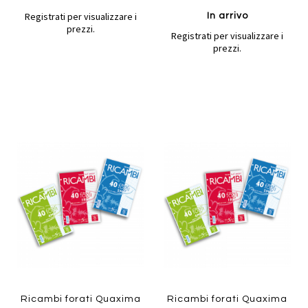
Registrati per visualizzare i
In arrivo
prezzi.
Registrati per visualizzare i
prezzi.
Aggiungi
Aggiung
al
al
Aggiungi
Aggiungi
confronto
confront
ai
ai
preferiti
preferiti
Quickview
Quickview
Ricambi forati Quaxima
Ricambi forati Quaxima