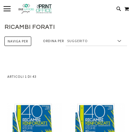
TOGGLE NAV
C
CERC
RICAMBI FORATI
ORDINA PER
NAVIGA PER
ARTICOLI
1
DI
43
Aggiungi
Aggiung
al
al
Aggiungi
Aggiungi
confronto
confront
ai
ai
preferiti
preferiti