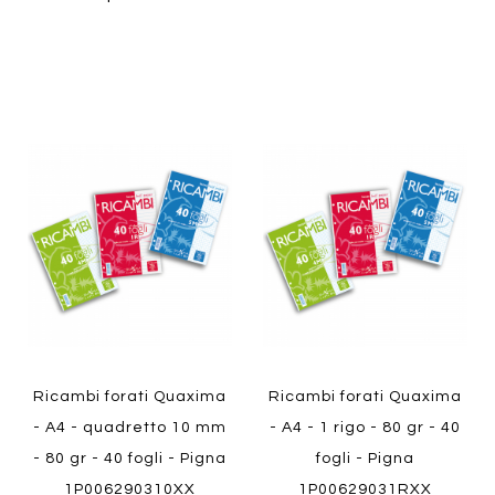
Aggiungi
Aggiung
al
al
Aggiungi
Aggiungi
confronto
confront
ai
ai
preferiti
preferiti
Quickview
Quickview
Ricambi forati Quaxima
Ricambi forati Quaxima
- A4 - quadretto 10 mm
- A4 - 1 rigo - 80 gr - 40
- 80 gr - 40 fogli - Pigna
fogli - Pigna
1P006290310XX
1P00629031RXX