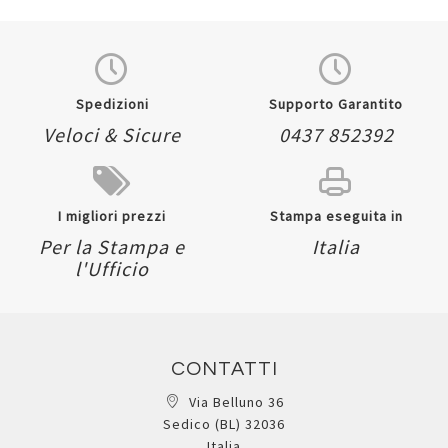
Quickview
Quickview
Ricambi forati Quaxima
Ricambi forati rinforzati
- A5 - 5 mm - 80 gr - 40
Pignaric - A4 -
fogli - Pigna
quadretto 10mm - 40
1P00629045MXX
fogli - 80gr - Pigna
Registrati per visualizzare i
1P021945910XX
prezzi.
In arrivo
Registrati per visualizzare i
prezzi.
Quickview
Aggiungi
Aggiungi
ai
al
preferiti
Quickview
Aggiungi
confronto
Aggiungi
ai
al
preferiti