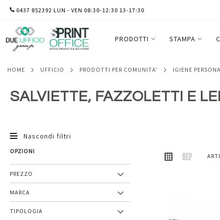
SALTA
0437 852392 LUN - VEN 08:30-12:30 13-17:30
AL
CONTENUTO
PRODOTTI
STAMPA
C
HOME
UFFICIO
PRODOTTI PER COMUNITA'
IGIENE PERSON
SALVIETTE, FAZZOLETTI E L
Nascondi filtri
OPZIONI
MOSTRA
Griglia
Lista
ART
COME
PREZZO
MARCA
Aggiungi
TIPOLOGIA
ai