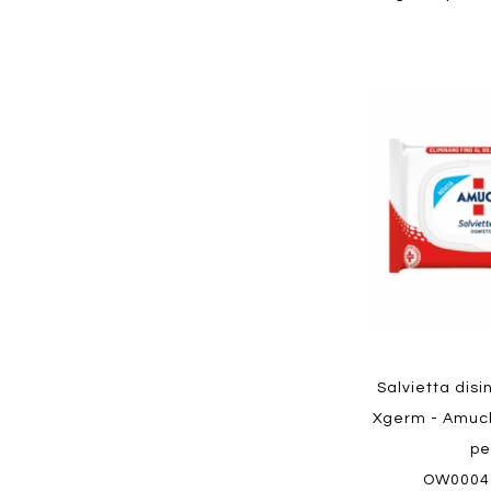
Aggiungi
ai
preferiti
Quickview
Salvietta dis
Xgerm - Amuch
pe
OW0004