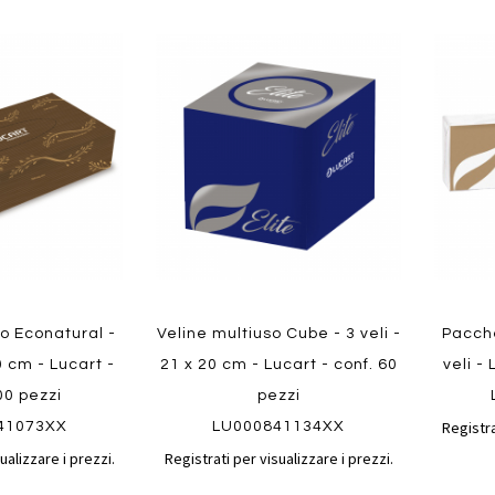
Aggiungi
Aggiungi
Aggiungi
Aggiun
al
al
ai
ai
confronto
confronto
preferiti
preferit
Quickview
Quickvi
so Econatural -
Veline multiuso Cube - 3 veli -
Pacche
20 cm - Lucart -
21 x 20 cm - Lucart - conf. 60
veli -
00 pezzi
pezzi
Registra
41073XX
LU000841134XX
ualizzare i prezzi.
Registrati per visualizzare i prezzi.