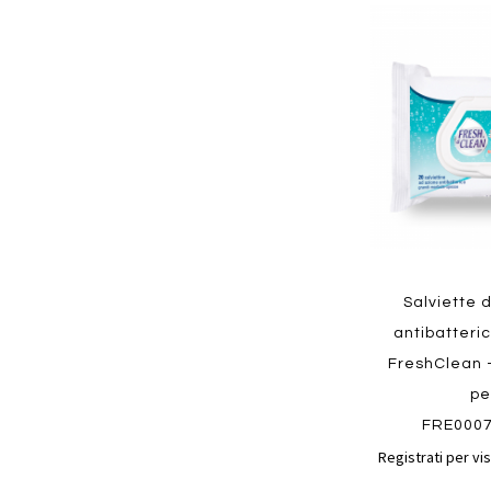
Aggiungi
ai
preferiti
Quickview
Salviette d
antibatteric
FreshClean 
pe
FRE000
Registrati per vis