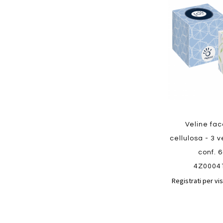
ai
preferiti
Quickview
Veline fac
cellulosa - 3 v
conf. 
4Z0004
Registrati per vis