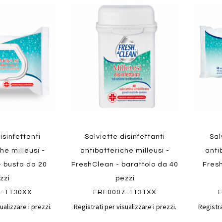
Aggiungi
Aggiungi
Aggiungi
Aggiun
al
al
ai
ai
confronto
confronto
preferiti
preferit
Quickview
Quickvi
isinfettanti
Salviette disinfettanti
Sal
he milleusi -
antibatteriche milleusi -
anti
- busta da 20
FreshClean - barattolo da 40
Fres
zzi
pezzi
7-1130XX
FRE0007-1131XX
ualizzare i prezzi.
Registrati per visualizzare i prezzi.
Registra