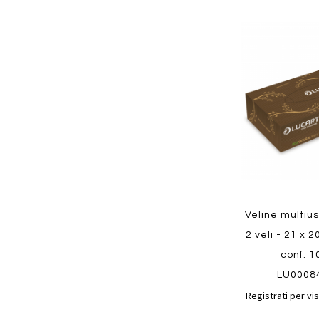
Aggiungi
ai
preferiti
Quickview
Veline multiu
2 veli - 21 x 
conf. 1
LU0008
Registrati per vis