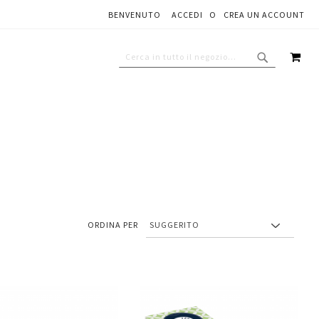
BENVENUTO
ACCEDI
CREA UN ACCOUNT
CAR
CERCA
CERCA
ORDINA PER
Aggiungi
Aggiungi
gi
Aggiungi
al
al
ai