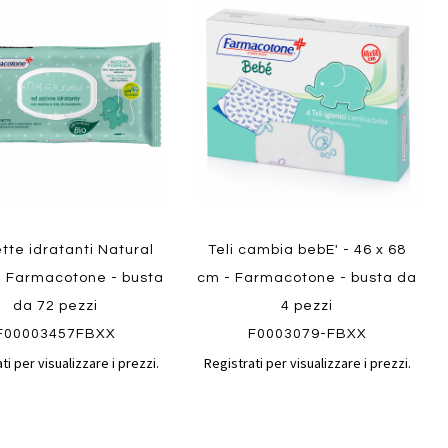
al
al
ai
confronto
confront
i
preferiti
ew
Quickview
ette idratanti Natural
Teli cambia bebE' - 46 x 68
- Farmacotone - busta
cm - Farmacotone - busta da
da 72 pezzi
4 pezzi
F00003457FBXX
F0003079-FBXX
ti per visualizzare i prezzi.
Registrati per visualizzare i prezzi.