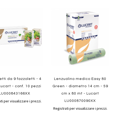
Aggiungi
Aggiungi
gi
Aggiungi
al
al
ai
confronto
confront
i
preferiti
Quickview
ew
tti da 9 fazzoletti - 4
Lenzuolino medico Easy 80
 Lucart - conf. 10 pezzi
Green - diametro 14 cm - 59
LU000843166XX
cm x 80 mt - Lucart
ti per visualizzare i prezzi.
LU000870090XX
Registrati per visualizzare i prezzi.