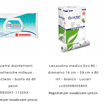
Aggiungi
Aggiungi
gi
Aggiungi
al
al
ai
confronto
confront
i
preferiti
ew
Quickview
viette disinfettanti
Lenzuolino medico Eco 80 -
batteriche milleusi -
diametro 14 cm - 59 cm x 80
hClean - busta da 60
mt - bianco - Lucart
pezzi
LU000080058XX
Registrati per visualizzare i prezzi.
FRE0007-1132XX
ti per visualizzare i prezzi.