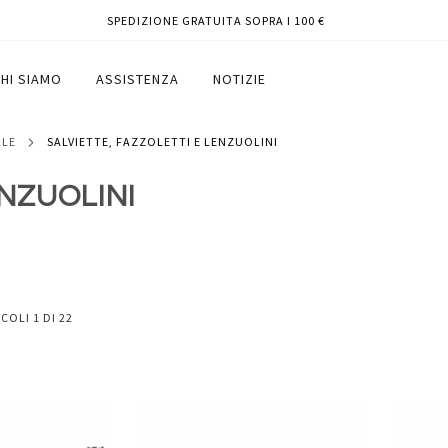
SPEDIZIONE GRATUITA SOPRA I 100 €
HI SIAMO
ASSISTENZA
NOTIZIE
ALE
SALVIETTE, FAZZOLETTI E LENZUOLINI
ENZUOLINI
ICOLI
1
DI
22
Aggiungi
Aggiungi
Aggiungi
Aggiun
al
al
ai
ai