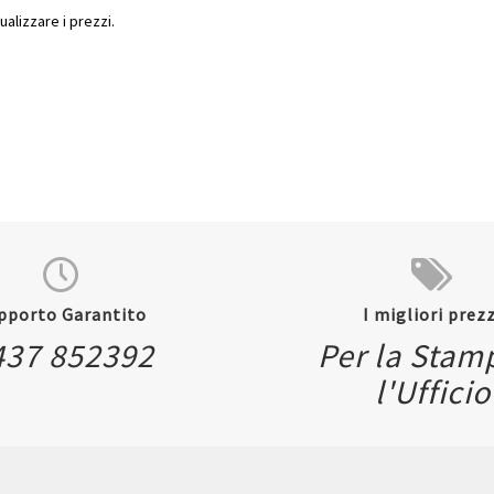
ualizzare i prezzi.
pporto Garantito
I migliori prezz
Quickview
437 852392
Per la Stam
l'Ufficio