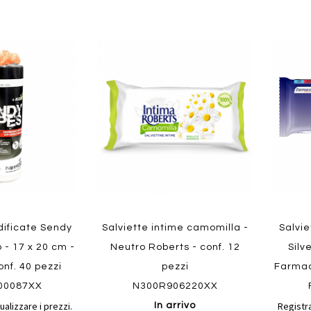
Aggiungi
Aggiungi
Aggiungi
Aggiun
al
al
ai
ai
confronto
confronto
preferiti
preferit
Quickvi
Quickview
dificate Sendy
Salviette intime camomilla -
Salvie
o - 17 x 20 cm -
Neutro Roberts - conf. 12
Silv
onf. 40 pezzi
pezzi
Farmac
00087XX
N300R906220XX
ualizzare i prezzi.
Registra
In arrivo