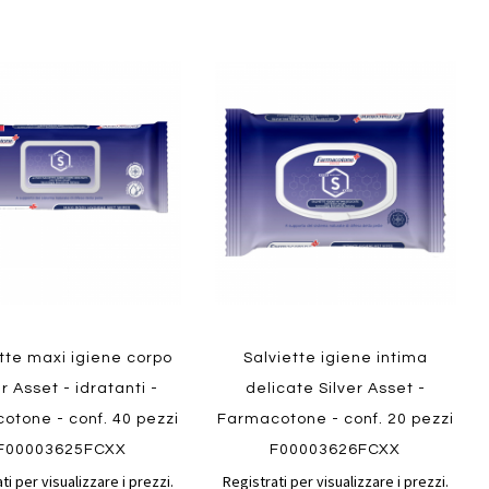
Aggiungi
Aggiungi
gi
Aggiungi
al
al
ai
confronto
confront
i
preferiti
ew
Quickview
tte maxi igiene corpo
Salviette igiene intima
er Asset - idratanti -
delicate Silver Asset -
otone - conf. 40 pezzi
Farmacotone - conf. 20 pezzi
F00003625FCXX
F00003626FCXX
ti per visualizzare i prezzi.
Registrati per visualizzare i prezzi.