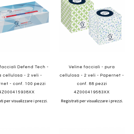
confronto
confront
i
preferiti
 facciali Defend Tech -
Veline facciali - pura
 cellulosa - 2 veli -
cellulosa - 2 veli - Papernet -
net - conf. 100 pezzi
conf. 88 pezzi
4Z000415938XX
4Z000419583XX
ti per visualizzare i prezzi.
Registrati per visualizzare i prezzi.
Aggiungi
Aggiungi
gi
Aggiungi