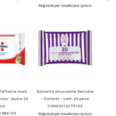
Registrati per visualizzare i prezzi.
Aggiungi
Aggiungi
Aggiungi
al
al
ai
confronto
confronto
preferiti
Quickvi
Quickview
infettante mani
Salvietta struccante Delicate
ina - busta 20
- Cotonet - conf. 20 pezzi
zzi
CON03312CT01XX
Registrati per visualizzare i prezzi.
19841XX