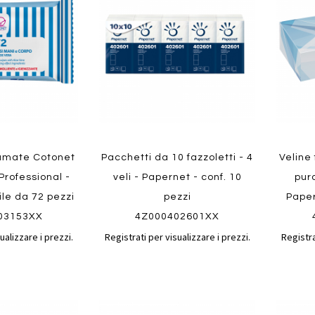
confronto
confronto
preferiti
preferit
fumate Cotonet
Pacchetti da 10 fazzoletti - 4
Veline
Professional -
veli - Papernet - conf. 10
pura
bile da 72 pezzi
pezzi
Paper
03153XX
4Z000402601XX
ualizzare i prezzi.
Registrati per visualizzare i prezzi.
Registra
Aggiungi
Aggiungi
Aggiungi
Aggiun