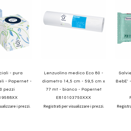
al
al
ai
ai
confronto
confronto
preferiti
preferit
Quickview
Quickvi
ciali - pura
Lenzuolino medico Eco 80 -
Salvi
eli - Papernet -
diametro 14,5 cm - 59,5 cm x
BebE' 
60 pezzi
77 mt - bianco - Papernet
19588XX
E810103750XXX
ualizzare i prezzi.
Registrati per visualizzare i prezzi.
Registra