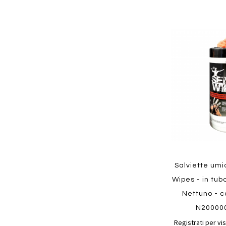
Aggiungi
ai
preferiti
Quickview
Salviette umi
Wipes - in tub
Nettuno - c
N20000
Registrati per vis