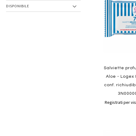
preferiti
DISPONIBILE
Salviette pro
Aloe - Logex 
conf. richiudi
3N0000
Registrati per vis
Aggiungi