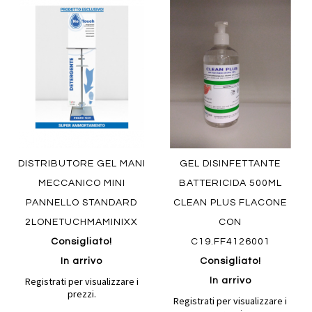
Aggiungi
Aggiung
al
al
Aggiungi
Aggiungi
confronto
confront
ai
ai
preferiti
preferiti
Quickview
Quickview
DISTRIBUTORE GEL MANI
GEL DISINFETTANTE
MECCANICO MINI
BATTERICIDA 500ML
PANNELLO STANDARD
CLEAN PLUS FLACONE
2LONETUCHMAMINIXX
CON
Consigliato!
C19.FF4126001
In arrivo
Consigliato!
Registrati per visualizzare i
In arrivo
prezzi.
Registrati per visualizzare i