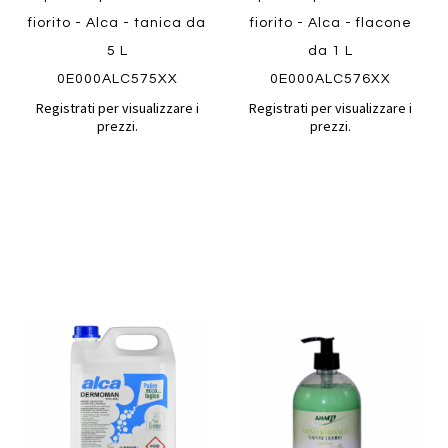
fiorito - Alca - tanica da
fiorito - Alca - flacone
5 L
da 1 L
0E000ALC575XX
0E000ALC576XX
Registrati per visualizzare i
Registrati per visualizzare i
prezzi.
prezzi.
Aggiungi
Aggiung
al
al
Aggiungi
Aggiungi
confronto
confront
ai
ai
preferiti
preferiti
Quickview
Quickview