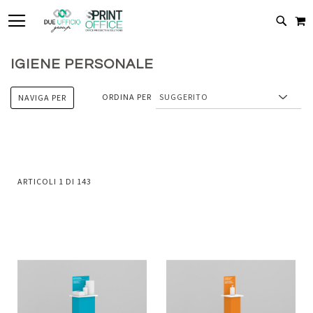
TOGGLE NAV
C
CERC
IGIENE PERSONALE
ORDINA PER
NAVIGA PER
ARTICOLI
1
DI
143
Aggiungi
Aggiung
al
al
Aggiungi
Aggiungi
confronto
confront
ai
ai
preferiti
preferiti