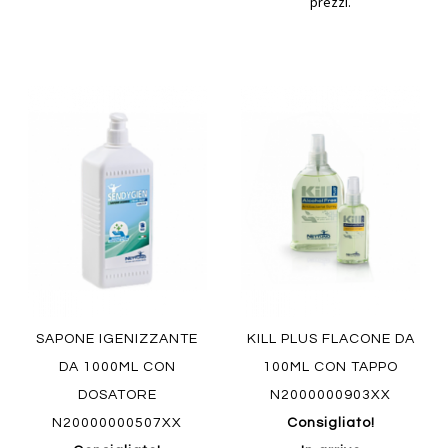
prezzi.
Aggiungi
Aggiung
al
al
Aggiungi
Aggiungi
confronto
confront
ai
ai
preferiti
preferiti
Quickview
Quickview
SAPONE IGENIZZANTE
KILL PLUS FLACONE DA
DA 1000ML CON
100ML CON TAPPO
DOSATORE
N2000000903XX
N20000000507XX
Consigliato!