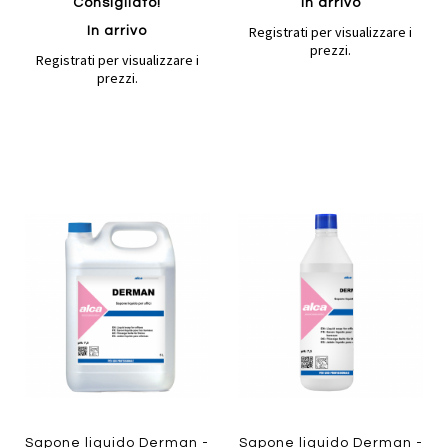
Consigliato!
In arrivo
Registrati per visualizzare i
In arrivo
prezzi.
Registrati per visualizzare i
prezzi.
Aggiungi
Aggiung
al
al
Aggiungi
Aggiungi
confronto
confront
ai
ai
preferiti
preferiti
Quickview
Quickview
Sapone liquido Derman -
Sapone liquido Derman -