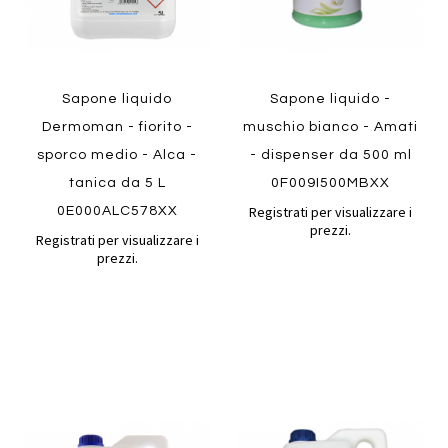
Sapone liquido
Sapone liquido -
Dermoman - fiorito -
muschio bianco - Amati
sporco medio - Alca -
- dispenser da 500 ml
tanica da 5 L
0F009I500MBXX
Registrati per visualizzare i
0E000ALC578XX
prezzi.
Registrati per visualizzare i
prezzi.
Aggiungi
Aggiung
al
al
Aggiungi
Aggiungi