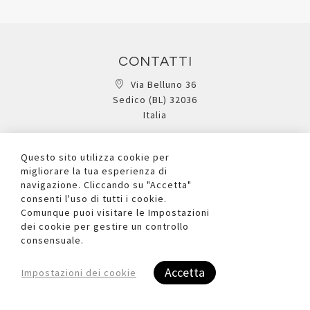
CONTATTI
Via Belluno 36
Sedico (BL) 32036
Italia
0437 852392
info@dueufficio.it
Questo sito utilizza cookie per
Form di contatto
migliorare la tua esperienza di
navigazione. Cliccando su "Accetta"
consenti l'uso di tutti i cookie.
L'AZIENDA
Comunque puoi visitare le Impostazioni
dei cookie per gestire un controllo
Chi siamo
consensuale.
Contattaci
Privacy Policy
Accetta
Impostazioni dei cookie
Cookie