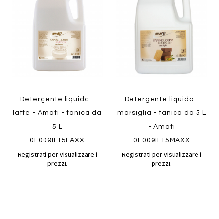
confronto
confront
ai
ai
preferiti
preferiti
Quickview
Quickview
Detergente liquido -
Detergente liquido -
latte - Amati - tanica da
marsiglia - tanica da 5 L
5 L
- Amati
0F009ILT5LAXX
0F009ILT5MAXX
Registrati per visualizzare i
Registrati per visualizzare i
prezzi.
prezzi.